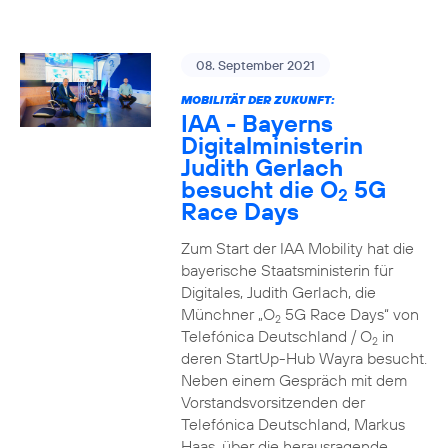
08. September 2021
MOBILITÄT DER ZUKUNFT:
IAA - Bayerns
Digitalministerin
Judith Gerlach
besucht die O
5G
2
Race Days
Zum Start der IAA Mobility hat die
bayerische Staatsministerin für
Digitales, Judith Gerlach, die
Münchner „O
5G Race Days“ von
2
Telefónica Deutschland / O
in
2
deren StartUp-Hub Wayra besucht.
Neben einem Gespräch mit dem
Vorstandsvorsitzenden der
Telefónica Deutschland, Markus
Haas, über die herausragende