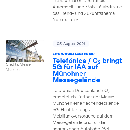
Transformation sind für die
Automobil- und Mobilitätsindustrie
das Trend- und Zukunftsthema
Nummer eins.
05. August 2021
LEISTUNGSSTARKES 5G:
Telefónica / O
bringt
2
Credits: Messe
5G für IAA auf
München
Münchner
Messegelände
Telefónica Deutschland / O
2
errichtet als Partner der Messe
München eine flächendeckende
5G-Hochleistungs-
Mobilfunkversorgung auf dem
Messegelände und für die
angrenzende Autobahn A94.