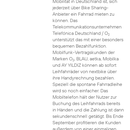
Mobilität in Deutschland ist, sich
jederzeit über Bike Sharing-
Anbieter ein Fahrrad mieten zu
können. Das
Telekommunikationsunternehmen
Telefónica Deutschland / O
2
unterstützt das mit einer besonders
bequemen Bezahlfunktion.
Mobilfunk-Vertragskunden der
Marken O
, BLAU, aetka, Mobilka
2
und AY YILDIZ können ab sofort
Leihfahrräder von nextbike über
ihre Handyrechnung bezahlen.
Speziell die spontane Fahrradleihe
wird so noch einfacher. Das
Mobiltelefon hält der Nutzer zur
Buchung des Leihfahrrads bereits
in Händen und die Zahlung ist dann
sekundenschnell getätigt. Bis Ende
September profitieren die Kunden
außerdem von einer einmaligen