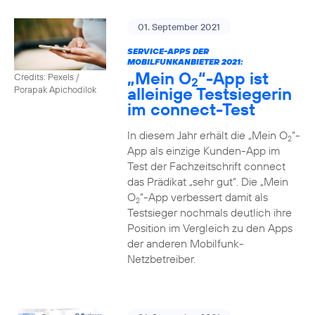
01. September 2021
SERVICE-APPS DER
MOBILFUNKANBIETER 2021:
„Mein O
“-App ist
Credits: Pexels /
2
alleinige Testsiegerin
Porapak Apichodilok
im connect-Test
In diesem Jahr erhält die „Mein O
“-
2
App als einzige Kunden-App im
Test der Fachzeitschrift connect
das Prädikat „sehr gut“. Die „Mein
O
“-App verbessert damit als
2
Testsieger nochmals deutlich ihre
Position im Vergleich zu den Apps
der anderen Mobilfunk-
Netzbetreiber.