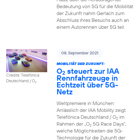
Bedeutung von 5G für die Mobilität
der Zukunft nahm Gerlach zum
Abschluss ihres Besuchs auch an
einem Autorennen über 5G teil.
08. September 2021
MOBILITÄT DER ZUKUNFT:
O
steuert zur IAA
2
Credits: Telefónica
Rennfahrzeuge in
Deutschland / O
Echtzeit über 5G-
2
Netz
Weltpremiere in München:
Anlässlich der IAA Mobility zeigt
Telefónica Deutschland / O
im
2
Rahmen der „O
5G Race Days“,
2
welche Möglichkeiten die 5G-
Technologie für die Zukunft der