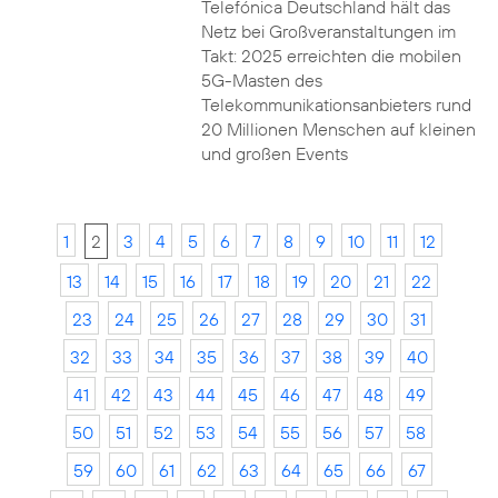
Telefónica Deutschland hält das
Netz bei Großveranstaltungen im
Takt: 2025 erreichten die mobilen
5G-Masten des
Telekommunikationsanbieters rund
20 Millionen Menschen auf kleinen
und großen Events
1
2
3
4
5
6
7
8
9
10
11
12
13
14
15
16
17
18
19
20
21
22
23
24
25
26
27
28
29
30
31
32
33
34
35
36
37
38
39
40
41
42
43
44
45
46
47
48
49
50
51
52
53
54
55
56
57
58
59
60
61
62
63
64
65
66
67