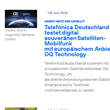
08. Juni 2026
HANDY-NETZ PER SATELLIT
Telefónica Deutschland
Credits: iStock /
testet digital
imaginima, Delmaine
souveränen Satelliten-
Donson
Mobilfunk
mit europäischem Anbie
OQ Technology
Telefónica Deutschland kooperiert mit
europäischem Satellitenbetreiber OQ
Technology, um
die direkte Verbindung zwischen Satell
Smartphones für Telefonie
und Internetdienste zu testen