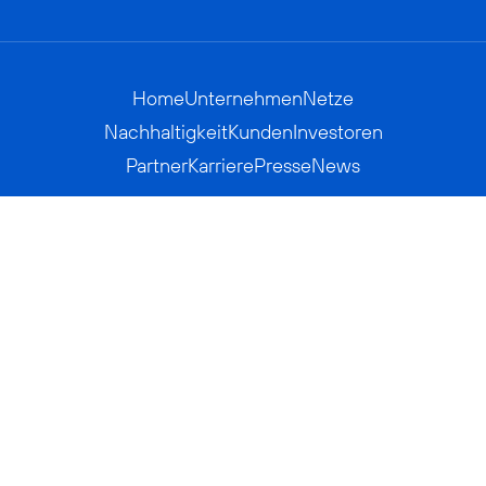
Home
Unternehmen
Netze
Nachhaltigkeit
Kunden
Investoren
Partner
Karriere
Presse
News
Privatkunden
Geschäftskunden
Worldwide
BASECAMP
AGB
Kontakt
ElektroG / BattG
Datenschutz
Hinweisgeberverfahren
Jugendschutz
Barrierefreiheit
Impressum