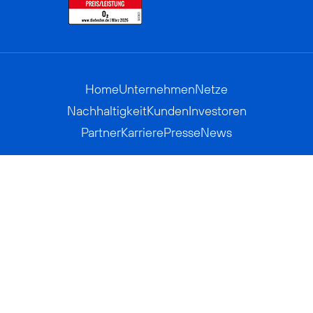
Home
Unternehmen
Netze
Nachhaltigkeit
Kunden
Investoren
Partner
Karriere
Presse
News
Privatkunden
Geschäftskunden
Worldwide
BASECAMP
AGB
Kontakt
ElektroG / BattG
Datenschutz
Hinweisgeberverfahren
Jugendschutz
Barrierefreiheit
Impressum