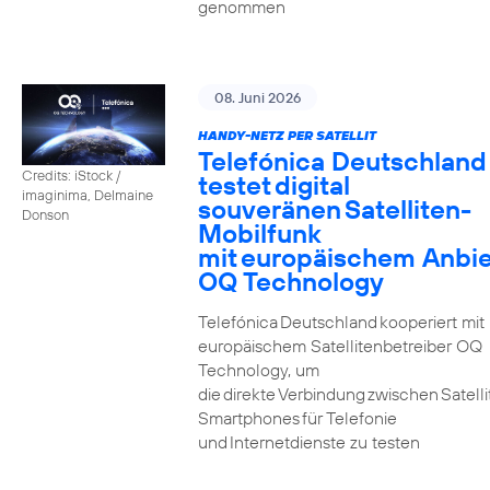
genommen
08. Juni 2026
HANDY-NETZ PER SATELLIT
Telefónica Deutschland
Credits: iStock /
testet digital
imaginima, Delmaine
souveränen Satelliten-
Donson
Mobilfunk
mit europäischem Anbie
OQ Technology
Telefónica Deutschland kooperiert mit
europäischem Satellitenbetreiber OQ
Technology, um
die direkte Verbindung zwischen Satell
Smartphones für Telefonie
und Internetdienste zu testen