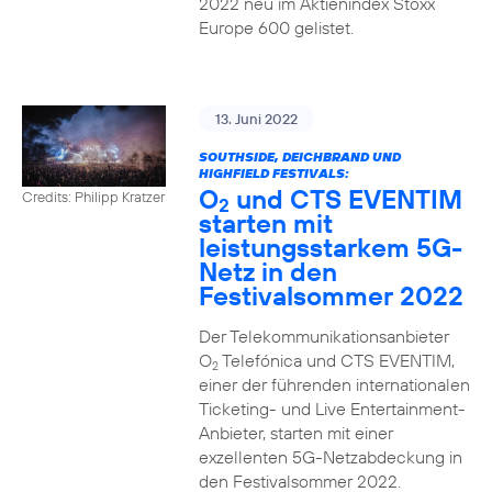
2022 neu im Aktienindex Stoxx
Europe 600 gelistet.
13. Juni 2022
SOUTHSIDE, DEICHBRAND UND
HIGHFIELD FESTIVALS:
O
und CTS EVENTIM
Credits: Philipp Kratzer
2
starten mit
leistungsstarkem 5G-
Netz in den
Festivalsommer 2022
Der Telekommunikationsanbieter
O
Telefónica und CTS EVENTIM,
2
einer der führenden internationalen
Ticketing- und Live Entertainment-
Anbieter, starten mit einer
exzellenten 5G-Netzabdeckung in
den Festivalsommer 2022.