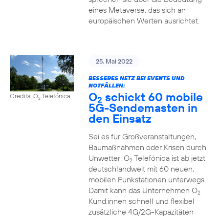
eines Metaverse, das sich an
europäischen Werten ausrichtet.
25. Mai 2022
BESSERES NETZ BEI EVENTS UND
NOTFÄLLEN:
O
schickt 60 mobile
Credits: O
Telefónica
2
2
5G-Sendemasten in
den Einsatz
Sei es für Großveranstaltungen,
Baumaßnahmen oder Krisen durch
Unwetter: O
Telefónica ist ab jetzt
2
deutschlandweit mit 60 neuen,
mobilen Funkstationen unterwegs.
Damit kann das Unternehmen O
2
Kund:innen schnell und flexibel
zusätzliche 4G/2G-Kapazitäten