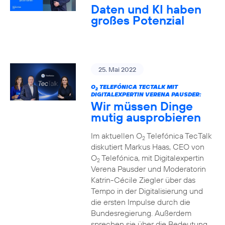
Daten und KI haben
großes Potenzial
25. Mai 2022
O
TELEFÓNICA TECTALK MIT
2
DIGITALEXPERTIN VERENA PAUSDER:
Wir müssen Dinge
mutig ausprobieren
Im aktuellen O
Telefónica TecTalk
2
diskutiert Markus Haas, CEO von
O
Telefónica, mit Digitalexpertin
2
Verena Pausder und Moderatorin
Katrin-Cécile Ziegler über das
Tempo in der Digitalisierung und
die ersten Impulse durch die
Bundesregierung. Außerdem
sprechen sie über die Bedeutung