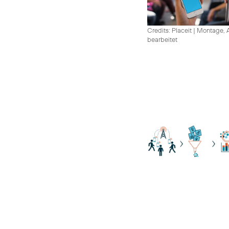
Credits: Placeit
|
Montage, A
bearbeitet