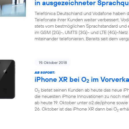
in ausgezeichneter Sprachqua
Telefónica Deutschland und Vodafone haben di
Telefonate ihrer Kunden weiter verbessert. Vo
stets vom bestmöglichen Sprachstandard und ei
im GSM (2G)-, UMTS (3G)- und LTE (4G)-Netz s
miteinander telefonieren. Bereits seit dem ver
19. Oktober 2018
AB SOFORT:
iPhone XR bei O
im Vorverka
2
O
bietet seinen Kunden ab heute das neue iP
2
die neuesten iPhone Innovationen zu noch m
ab heute 19. Oktober unter o2.de/iphone sowie
26. Oktober ist das iPhone XR dann bei O
erhäl
2