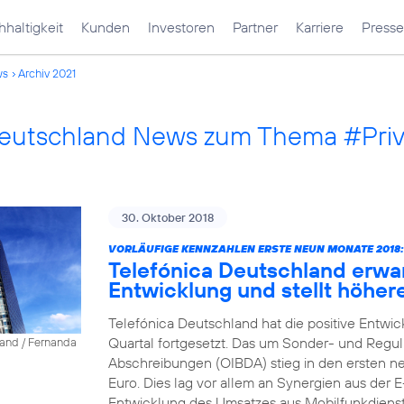
haltigkeit
Kunden
Investoren
Partner
Karriere
Presse
ws
Archiv 2021
Deutschland News zum Thema #Pri
30. Oktober 2018
VORLÄUFIGE KENNZAHLEN ERSTE NEUN MONATE 2018:
Telefónica Deutschland erwa
Entwicklung und stellt höher
Telefónica Deutschland hat die positive Entwic
Quartal fortgesetzt. Das um Sonder- und Reguli
land / Fernanda
Abschreibungen (OIBDA) stieg in den ersten ne
Euro. Dies lag vor allem an Synergien aus der 
Entwicklung des Umsatzes aus Mobilfunkdienstl