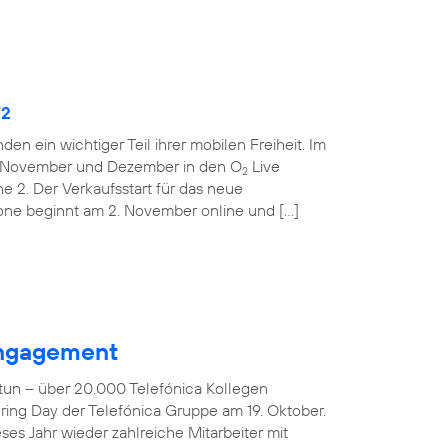
O
2
den ein wichtiger Teil ihrer mobilen Freiheit. Im
m November und Dezember in den O
Live
2
ne 2. Der Verkaufsstart für das neue
one beginnt am 2. November online und […]
 Engagement
tun – über 20.000 Telefónica Kollegen
ring Day der Telefónica Gruppe am 19. Oktober.
es Jahr wieder zahlreiche Mitarbeiter mit