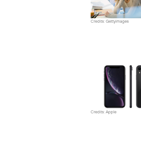
Credits: Gettyimages
Credits: Apple