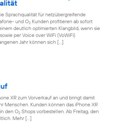
lität
e Sprachqualität für netzübergreifende
dafone- und O
Kunden profitieren ab sofort
2
nem deutlich optimierten Klangbild, wenn sie
owie per Voice over WiFi (VoWiFi)
gangenen Jahr können sich […]
uf
hone XR zum Vorverkauf an und bringt damit
ehr Menschen. Kunden können das iPhone XR
 in den O
Shops vorbestellen. Ab Freitag, den
2
tlich. Mehr […]