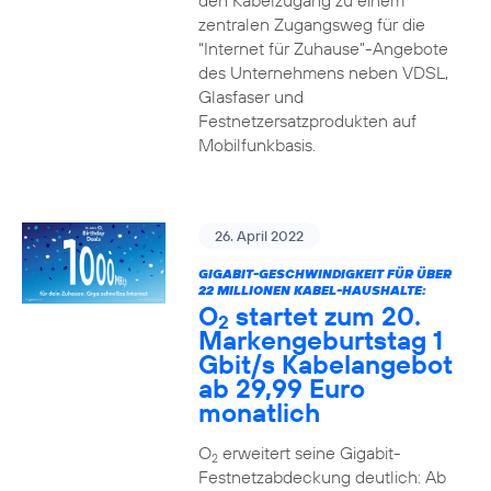
den Kabelzugang zu einem
zentralen Zugangsweg für die
“Internet für Zuhause”-Angebote
des Unternehmens neben VDSL,
Glasfaser und
Festnetzersatzprodukten auf
Mobilfunkbasis.
26. April 2022
GIGABIT-GESCHWINDIGKEIT FÜR ÜBER
22 MILLIONEN KABEL-HAUSHALTE:
O
startet zum 20.
2
Markengeburtstag 1
Gbit/s Kabelangebot
ab 29,99 Euro
monatlich
O
erweitert seine Gigabit-
2
Festnetzabdeckung deutlich: Ab