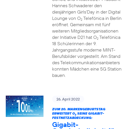
Hannes Schwaderer den
diesjährigen Girls‘Day in der Digital
Lounge von O
Telefónica in Berlin
2
eröffnet. Gemeinsam mit fünf
weiteren Mitgliedsorganisationen
der Initiative D21 hat O
Telefónica
2
18 Schülerinnen der 9.
Jahrgangsstufe moderne MINT-
Berufsbilder vorgestellt. Am Stand
des Telekommunikationsanbieters
konnten Mädchen eine 5G Station
bauen.
26. April 2022
ZUM 20. MARKENGEBURTSTAG
ERWEITERT O
SEINE GIGABIT-
2
FESTNETZABDECKUNG:
Gigabit-