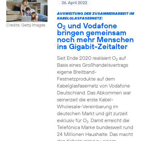
26. April 2022
AUSWEITUNG DER ZUSAMMENARBEIT IM
KABELGLASFASERNETZ:
O
und Vodafone
Credits: Getty Images
2
bringen gemeinsam
noch mehr Menschen
ins Gigabit-Zeitalter
Seit Ende 2020 realisiert O
auf
2
Basis eines Großhandelsvertrags
eigene Breitband-
Festnetzprodukte auf dem
Kabelglasfasernetz von Vodafone
Deutschland. Das Abkommen war
seinerzeit die erste Kabel-
Wholesale-Vereinbarung im
deutschen Markt und gilt zurzeit
exklusiv für O
. Damit erreicht die
2
Telefónica Marke bundesweit rund
24 Millionen Haushalte. Das macht