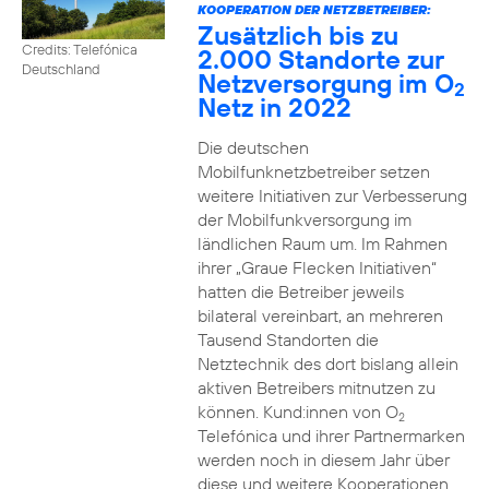
KOOPERATION DER NETZBETREIBER:
Zusätzlich bis zu
Credits: Telefónica
2.000 Standorte zur
Deutschland
Netzversorgung im O
2
Netz in 2022
Die deutschen
Mobilfunknetzbetreiber setzen
weitere Initiativen zur Verbesserung
der Mobilfunkversorgung im
ländlichen Raum um. Im Rahmen
ihrer „Graue Flecken Initiativen“
hatten die Betreiber jeweils
bilateral vereinbart, an mehreren
Tausend Standorten die
Netztechnik des dort bislang allein
aktiven Betreibers mitnutzen zu
können. Kund:innen von O
2
Telefónica und ihrer Partnermarken
werden noch in diesem Jahr über
diese und weitere Kooperationen