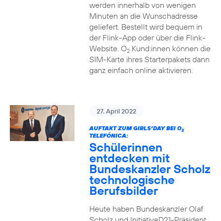
werden innerhalb von wenigen
Minuten an die Wunschadresse
geliefert. Bestellt wird bequem in
der Flink-App oder über die Flink-
Website. O
Kund:innen können die
2
SIM-Karte ihres Starterpakets dann
ganz einfach online aktivieren.
27. April 2022
AUFTAKT ZUM GIRLS’DAY BEI O
2
TELEFÓNICA:
Schülerinnen
entdecken mit
Bundeskanzler Scholz
technologische
Berufsbilder
Heute haben Bundeskanzler Olaf
Scholz und InitiativeD21-Präsident