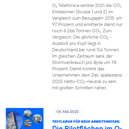
O
Telefónica senkte 2021 die CO
2
2
Emissionen (Scope 1 und 2) im
Vergleich zum Bezugsjahr 2015 um
97 Prozent und emittierte damit nur
noch 6.266 Tonnen CO
. Zum
2
Vergleich: Der jährliche CO
-
2
Ausstoß pro Kopf liegt in
Deutschland bei rund 11,6 Tonnen.
Im gleichen Zeitraum sank der
Stromverbrauch pro Byte um 78
Prozent. Damit kommt das
Unternehmen dem Ziel, spätestens
2025 netto-CO
-neutral zu sein,
2
mit großen Schritten näher.
06. Mai 2022
TESTLABOR FÜR NEUE ARBEITSWEISEN:
Die Pilotflächen im O