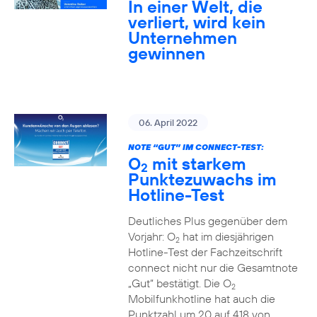
In einer Welt, die
verliert, wird kein
Unternehmen
gewinnen
06. April 2022
NOTE “GUT” IM CONNECT-TEST:
O
mit starkem
2
Punktezuwachs im
Hotline-Test
Deutliches Plus gegenüber dem
Vorjahr: O
hat im diesjährigen
2
Hotline-Test der Fachzeitschrift
connect nicht nur die Gesamtnote
„Gut“ bestätigt. Die O
2
Mobilfunkhotline hat auch die
Punktzahl um 20 auf 418 von