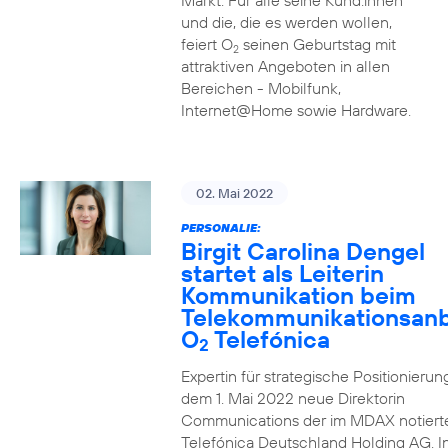
Markt. Für alle seine Kund:innen
und die, die es werden wollen,
feiert O
seinen Geburtstag mit
2
attraktiven Angeboten in allen
Bereichen - Mobilfunk,
Internet@Home sowie Hardware.
02. Mai 2022
PERSONALIE:
Birgit Carolina Dengel
startet als Leiterin
Kommunikation beim
Telekommunikationsanb
O
Telefónica
2
Expertin für strategische Positionierung 
dem 1. Mai 2022 neue Direktorin
Communications der im MDAX notiert
Telefónica Deutschland Holding AG. In