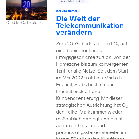
02. Mai 2022
20 JAHRE O
:
2
Die Welt der
Credits: O
Telefónica
Telekommunikation
2
verändern
Zum 20. Geburtstag blickt O
auf
2
eine beeindruckende
Erfolgsgeschichte zurück. Von der
Homezone bis zum konvergenten
Tarif für alle Netze: Seit dem Start
im Mai 2002 steht die Marke für
Freiheit, Selbstbestimmung,
Innovationskraft und
Kundenorientierung. Mit dieser
strategischen Ausrichtung hat O
2
den Telko-Markt immer wieder
maßgeblich geprägt und bleibt
auch künftig fairer und
preisleistungsstarker Vorreiter im