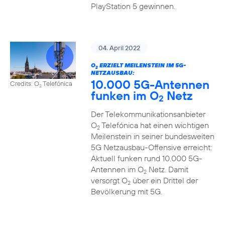
PlayStation 5 gewinnen.
04. April 2022
O
ERZIELT MEILENSTEIN IM 5G-
2
NETZAUSBAU:
10.000 5G-Antennen
Credits: O
Telefónica
2
funken im O
Netz
2
Der Telekommunikationsanbieter
O
Telefónica hat einen wichtigen
2
Meilenstein in seiner bundesweiten
5G Netzausbau-Offensive erreicht:
Aktuell funken rund 10.000 5G-
Antennen im O
Netz. Damit
2
versorgt O
über ein Drittel der
2
Bevölkerung mit 5G.