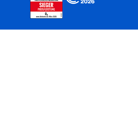
Home
Unternehmen
Netze
Nachhaltigkeit
Kunden
Investoren
Partner
Karriere
Presse
News
Privatkunden
Geschäftskunden
Worldwide
BASECAMP
AGB
Kontakt
ElektroG / BattG
Datenschutz
Hinweisgeberverfahren
Jugendschutz
Barrierefreiheit