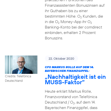
Finanzassistenten Bonuszinsen auf
ihr Guthaben bis zu einer
bestimmten Höhe. O
Kunden, die
2
in die O
Money-App ihr O
2
2
Banking-Konto bei der comdirect
einbinden, erhalten 2 Prozent
Bonuszins.
22. Oktober 2020
CFO MARKUS ROLLE AUF DEM 14.
BAYERISCHEN FINANZGIPFEL:
„Nachhaltigkeit ist ein
Credits: Telefónica
MUSS-Faktor“
Deutschland
Heute erklärt Markus Rolle,
Finanzvorstand von Telefónica
Deutschland / O
, auf dem 14.
2
Bayerischen Finanzgipfel, dass