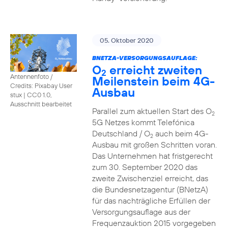
05. Oktober 2020
BNETZA-VERSORGUNGSAUFLAGE:
O
erreicht zweiten
2
Antennenfoto /
Meilenstein beim 4G-
Credits: Pixabay User
Ausbau
stux
|
CC0 1.0,
Ausschnitt bearbeitet
Parallel zum aktuellen Start des O
2
5G Netzes kommt Telefónica
Deutschland / O
auch beim 4G-
2
Ausbau mit großen Schritten voran.
Das Unternehmen hat fristgerecht
zum 30. September 2020 das
zweite Zwischenziel erreicht, das
die Bundesnetzagentur (BNetzA)
für das nachträgliche Erfüllen der
Versorgungsauflage aus der
Frequenzauktion 2015 vorgegeben