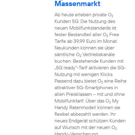
Massenmarkt
Ab heute erleben private O
2
Kunden 5G: Die Nutzung des
neuen Mobilfunkstandards ist
fester Bestandteil aller O
Free
2
Tarife ab 39,99 Euro im Monat.
Neukunden können sie über
sämtliche O
Vertriebskanäle
2
buchen. Bestehende Kunden mit
„5G ready“-Tarif aktivieren die 5G-
Nutzung mit wenigen Klicks.
Passend dazu bietet O
eine Reihe
2
attraktiver 5G-Smartphones in
allen Preisklassen – mit und ohne
Mobilfunktarif. Über das O
My
2
Handy Ratenmodell können sie
flexibel abbezahlt werden. Ihr
neues Endgerät schützen Kunden
auf Wunsch mit der neuen O
2
Handy-Versicherung.