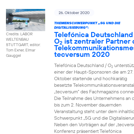
26. Oktober 2020
THEMENSCHWERPUNKT „5G UND DIE
DIGITALISIERUNG“:
Telefónica Deutschland
Credits: LABOR
O
ist zentraler Partner 
WELTENBAU
2
STUTTGART, editor:
Telekommunikationsme
Tom Exner, Elmar
tecversum 2020
Gauggel
Telefónica Deutschland / O
unterstütz
2
einer der Haupt-Sponsoren die am 27.
Oktober startende und hochkarätig
besetzte Telekommunikationsveransta
„tecversum“ des Fachmagazins connec
Die Teilnahme des Unternehmens an 
bis zum 2. November dauernden
Veranstaltung steht unter dem inhaltl
Schwerpunkt „5G und die Digitalisieru
Neben den Vorträgen auf der „tecver
Konferenz präsentiert Telefónica