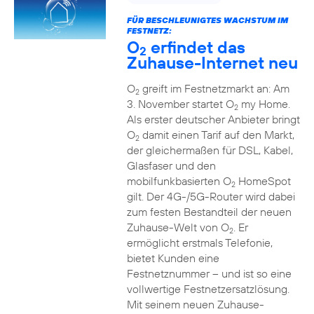
FÜR BESCHLEUNIGTES WACHSTUM IM
FESTNETZ:
O
erfindet das
2
Zuhause-Internet neu
O
greift im Festnetzmarkt an: Am
2
3. November startet O
my Home.
2
Als erster deutscher Anbieter bringt
O
damit einen Tarif auf den Markt,
2
der gleichermaßen für DSL, Kabel,
Glasfaser und den
mobilfunkbasierten O
HomeSpot
2
gilt. Der 4G-/5G-Router wird dabei
zum festen Bestandteil der neuen
Zuhause-Welt von O
. Er
2
ermöglicht erstmals Telefonie,
bietet Kunden eine
Festnetznummer – und ist so eine
vollwertige Festnetzersatzlösung.
Mit seinem neuen Zuhause-