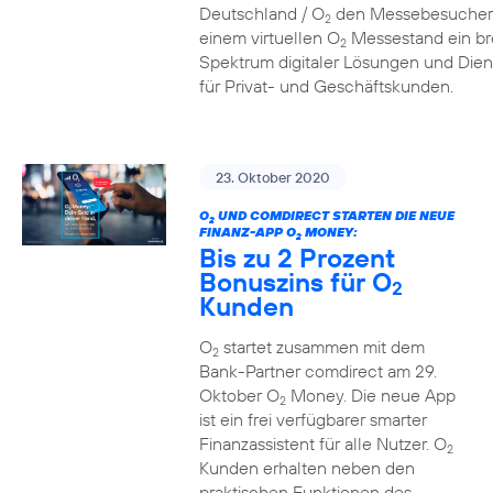
Deutschland / O
den Messebesucher
2
einem virtuellen O
Messestand ein br
2
Spektrum digitaler Lösungen und Dien
für Privat- und Geschäftskunden.
23. Oktober 2020
O
UND COMDIRECT STARTEN DIE NEUE
2
FINANZ-APP O
MONEY:
2
Bis zu 2 Prozent
Bonuszins für O
2
Kunden
O
startet zusammen mit dem
2
Bank-Partner comdirect am 29.
Oktober O
Money. Die neue App
2
ist ein frei verfügbarer smarter
Finanzassistent für alle Nutzer. O
2
Kunden erhalten neben den
praktischen Funktionen des