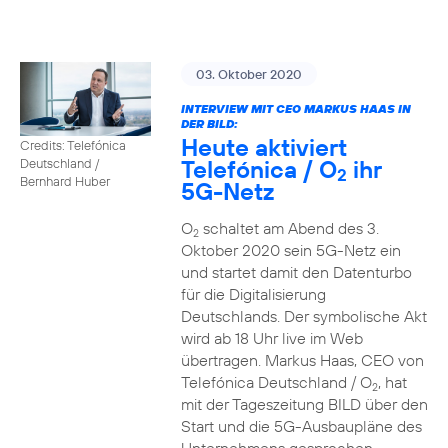
03. Oktober 2020
INTERVIEW MIT CEO MARKUS HAAS IN
DER BILD:
Heute aktiviert
Credits: Telefónica
Telefónica / O
ihr
Deutschland /
2
Bernhard Huber
5G-Netz
O
schaltet am Abend des 3.
2
Oktober 2020 sein 5G-Netz ein
und startet damit den Datenturbo
für die Digitalisierung
Deutschlands. Der symbolische Akt
wird ab 18 Uhr live im Web
übertragen. Markus Haas, CEO von
Telefónica Deutschland / O
, hat
2
mit der Tageszeitung BILD über den
Start und die 5G-Ausbaupläne des