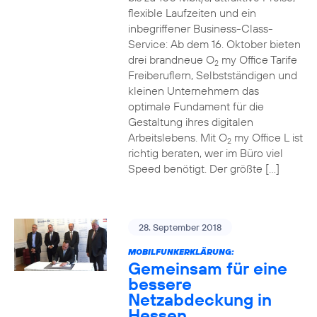
flexible Laufzeiten und ein
inbegriffener Business-Class-
Service: Ab dem 16. Oktober bieten
drei brandneue O
my Office Tarife
2
Freiberuflern, Selbstständigen und
kleinen Unternehmern das
optimale Fundament für die
Gestaltung ihres digitalen
Arbeitslebens. Mit O
my Office L ist
2
richtig beraten, wer im Büro viel
Speed benötigt. Der größte […]
28. September 2018
MOBILFUNKERKLÄRUNG:
Gemeinsam für eine
bessere
Netzabdeckung in
Hessen