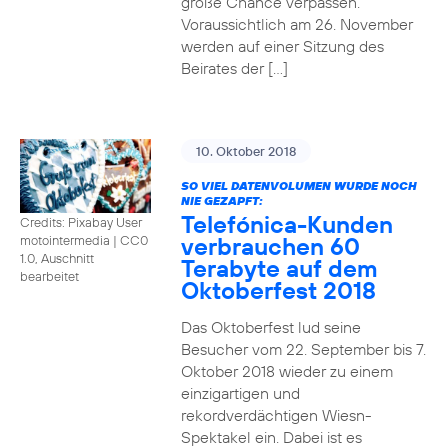
große Chance verpassen.
Voraussichtlich am 26. November
werden auf einer Sitzung des
Beirates der […]
10. Oktober 2018
SO VIEL DATENVOLUMEN WURDE NOCH
NIE GEZAPFT:
Telefónica-Kunden
Credits: Pixabay User
verbrauchen 60
motointermedia
|
CC0
1.0, Auschnitt
Terabyte auf dem
bearbeitet
Oktoberfest 2018
Das Oktoberfest lud seine
Besucher vom 22. September bis 7.
Oktober 2018 wieder zu einem
einzigartigen und
rekordverdächtigen Wiesn-
Spektakel ein. Dabei ist es