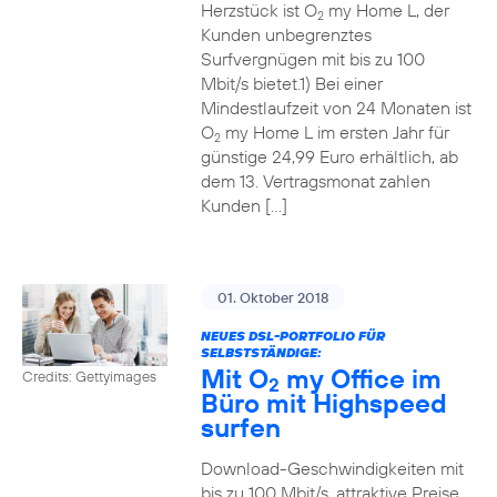
Herzstück ist O
my Home L, der
2
Kunden unbegrenztes
Surfvergnügen mit bis zu 100
Mbit/s bietet.1) Bei einer
Mindestlaufzeit von 24 Monaten ist
O
my Home L im ersten Jahr für
2
günstige 24,99 Euro erhältlich, ab
dem 13. Vertragsmonat zahlen
Kunden […]
01. Oktober 2018
NEUES DSL-PORTFOLIO FÜR
SELBSTSTÄNDIGE:
Mit O
my Office im
Credits: Gettyimages
2
Büro mit Highspeed
surfen
Download-Geschwindigkeiten mit
bis zu 100 Mbit/s, attraktive Preise,