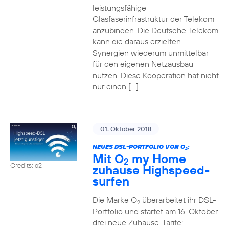
leistungsfähige
Glasfaserinfrastruktur der Telekom
anzubinden. Die Deutsche Telekom
kann die daraus erzielten
Synergien wiederum unmittelbar
für den eigenen Netzausbau
nutzen. Diese Kooperation hat nicht
nur einen […]
01. Oktober 2018
NEUES DSL-PORTFOLIO VON O
:
2
Mit O
my Home
2
Credits: o2
zuhause Highspeed-
surfen
Die Marke O
überarbeitet ihr DSL-
2
Portfolio und startet am 16. Oktober
drei neue Zuhause-Tarife: