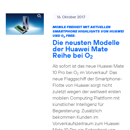
16. Oktober 2017
MOBILE FREIHEIT MIT AKTUELLEN
SMARTPHONE HIGHLIGHTS VON HUAWEI
UND O
FREE:
2
Die neusten Modelle
der Huawei Mate
Reihe bei O
2
Ab sofort ist das neue Huawei Mate
10 Pro bei O
im Vorverkauf: Das
2
neue Flaggschiff der Smartphone-
Flotte von Huawei sorgt nicht
zuletzt wegen der weltweit ersten
mobilen Computing Plattform mit
künstlicher Intelligenz für
Begeisterung. Zusätzlich
bekommen Kunden im
Vorverkaufszeitraum zum Huawei
Mate 10 Pro ein Schreibset von