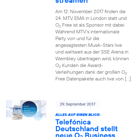
streamen
Am 12. November 2017 finden die
24. MTV EMA in London statt und
O
Free ist als Sponsor mit dabei.
2
Während MTV’s internationale
Party von und für die
angesagtesten Musik-Stars live
und weltweit aus der SSE Arena in
Wembley übertragen wird, können
O
Kunden die Award-
2
Verleihungen dank der großen O
2
Free Datenpakete auch live von […]
29. September 2017
ALLES AUF EINEN BLICK:
Telefónica
Deutschland stellt
neue O
Business
2