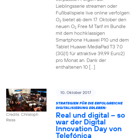
Lieblingsserie streamen oder
Fußballspiele live online verfolgen:
O
bietet ab dem 17. Oktober den
2
neuen O
Free M Tarif im Bundle
2
mit dem hochklassigen
Smartphone Huawei P10 und dem
Tablet Huawei MediaPad T3 7.0
(3G)1) für attraktive 39,99 Euro2)
pro Monat an. Dank der
enthaltenen 10 […]
10. Oktober 2017
STRATEGIEN FÜR DIE ERFOLGREICHE
DIGITALISIERUNG ERLEBEN:
Real und digital – so
Credits: Christoph
war der Digital
Reiss
Innovation Day von
Telefónica