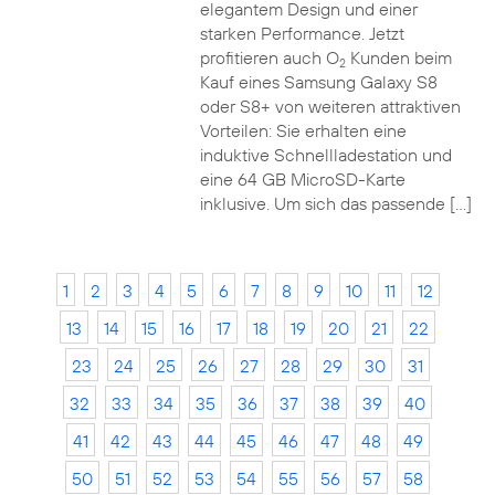
elegantem Design und einer
starken Performance. Jetzt
profitieren auch O
Kunden beim
2
Kauf eines Samsung Galaxy S8
oder S8+ von weiteren attraktiven
Vorteilen: Sie erhalten eine
induktive Schnellladestation und
eine 64 GB MicroSD-Karte
inklusive. Um sich das passende […]
1
2
3
4
5
6
7
8
9
10
11
12
13
14
15
16
17
18
19
20
21
22
23
24
25
26
27
28
29
30
31
32
33
34
35
36
37
38
39
40
41
42
43
44
45
46
47
48
49
50
51
52
53
54
55
56
57
58