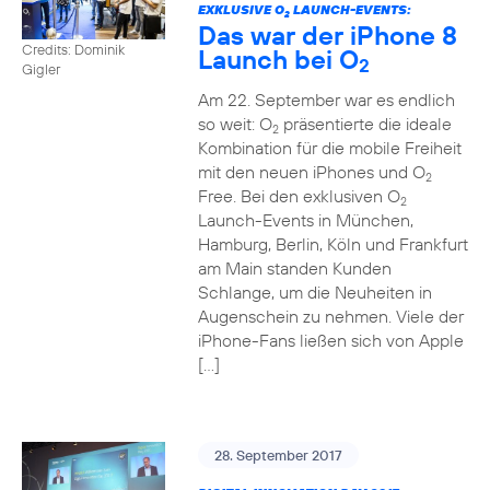
EXKLUSIVE O
LAUNCH-EVENTS:
2
Das war der iPhone 8
Credits: Dominik
Launch bei O
2
Gigler
Am 22. September war es endlich
so weit: O
präsentierte die ideale
2
Kombination für die mobile Freiheit
mit den neuen iPhones und O
2
Free. Bei den exklusiven O
2
Launch-Events in München,
Hamburg, Berlin, Köln und Frankfurt
am Main standen Kunden
Schlange, um die Neuheiten in
Augenschein zu nehmen. Viele der
iPhone-Fans ließen sich von Apple
[…]
28. September 2017