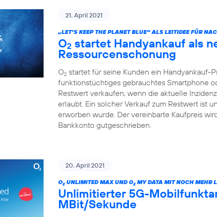
21. April 2021
„LET’S KEEP THE PLANET BLUE“ ALS LEITIDEE FÜR N
O
startet Handyankauf als n
2
Ressourcenschonung
O
startet für seine Kunden ein Handyankauf-
2
funktionstüchtiges gebrauchtes Smartphone od
Restwert verkaufen, wenn die aktuelle Inzide
erlaubt. Ein solcher Verkauf zum Restwert ist 
erworben wurde. Der vereinbarte Kaufpreis wi
Bankkonto gutgeschrieben.
20. April 2021
O
UNLIMITED MAX UND O
MY DATA MIT NOCH MEHR L
2
2
Unlimitierter 5G-Mobilfunktari
MBit/Sekunde