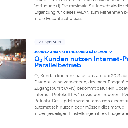
Verfügung.(1) Die maximale Surfgeschwindigkeit 
Ergänzung für dieses WLAN zum Mitnehmen bi
in die Hosentasche passt.
23. April 2021
MEHR IP-ADRESSEN UND ENDGERÄTE IM NETZ:
O
Kunden nutzen Internet-Pr
2
Parallelbetrieb
O
Kunden können spätestens ab Juni 2021 auch
2
Datennutzung verwenden, das mehr Endgeräte i
Zugangspunkt (APN) bekommt dafür ein Update, 
Internet-Protokoll IPv4 sowie den neueren IP
Betrieb). Das Update wird automatisch eingesp
automatisch nutzen oder müssen dies manuell 
in den jeweiligen Einstellungen ihres Endgeräte