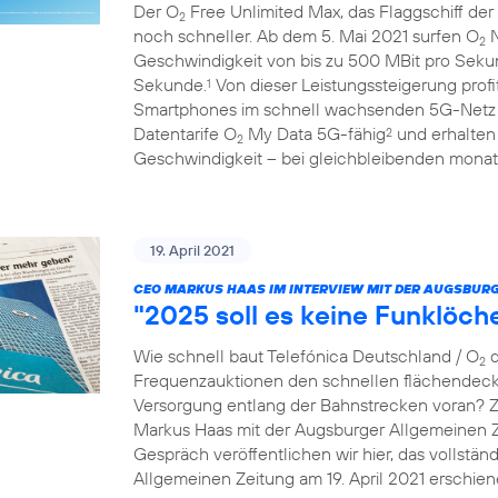
Der O
Free Unlimited Max, das Flaggschiff der
2
noch schneller. Ab dem 5. Mai 2021 surfen O
N
2
Geschwindigkeit von bis zu 500 MBit pro Seku
Sekunde.
Von dieser Leistungssteigerung prof
1
Smartphones im schnell wachsenden 5G-Netz
Datentarife O
My Data 5G-fähig
und erhalten
2
2
Geschwindigkeit – bei gleichbleibenden monatl
19. April 2021
CEO MARKUS HAAS IM INTERVIEW MIT DER AUGSBURG
"2025 soll es keine Funklöc
Wie schnell baut Telefónica Deutschland / O
d
2
Frequenzauktionen den schnellen flächendec
Versorgung entlang der Bahnstrecken voran? 
Markus Haas mit der Augsburger Allgemeinen 
Gespräch veröffentlichen wir hier, das vollständ
Allgemeinen Zeitung am 19. April 2021 erschien