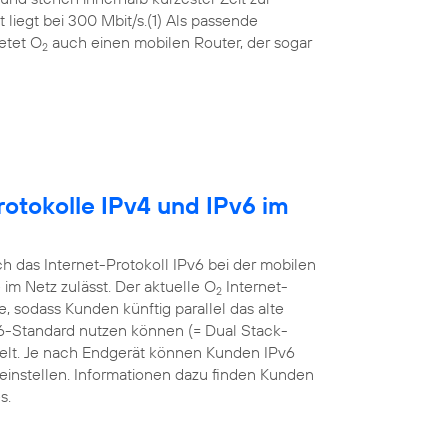
liegt bei 300 Mbit/s.(1) Als passende
etet O
auch einen mobilen Router, der sogar
2
otokolle IPv4 und IPv6 im
 das Internet-Protokoll IPv6 bei der mobilen
m Netz zulässt. Der aktuelle O
Internet-
2
sodass Kunden künftig parallel das alte
v6-Standard nutzen können (= Dual Stack-
ielt. Je nach Endgerät können Kunden IPv6
einstellen. Informationen dazu finden Kunden
s.