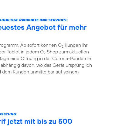
ACHHALTIGE PRODUKTE UND SERVICES:
euestes Angebot für mehr
Programm. Ab sofort können O
Kunden ihr
2
er Tablet in jedem O
Shop zum aktuellen
2
nzlage eine Öffnung in der Corona-Pandemie
unabhängig davon, wo das Gerät ursprünglich
rd dem Kunden unmittelbar auf seinem
EISTUNG:
f jetzt mit bis zu 500