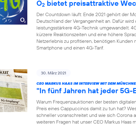
O
bietet preisattraktive We
2
Der Countdown läuft: Ende 2021 gehört der Mob
Deutschland der Vergangenheit an. Dafür wird di
leistungsstärkere 4G-Technik umgewandelt. 4G 
kürzere Reaktionszeiten und eine höhere Spra
Netzerlebnis zu profitieren, benötigen Kunden 
Smartphone und einen 4G-Tarif.
30. März 2021
CEO MARKUS HAAS IM INTERVIEW MIT DEM MÜNCHNE
"In fünf Jahren hat jeder 5G
Warum Frequenzauktionen der besten digitalen
Preis eines Cappuccinos damit zu tun hat? We
schneller voranschreitet und wie sich Corona 
weiteren Fragen hat unser CEO Markus Haas 