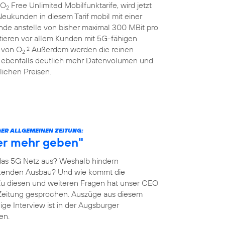
 O
Free Unlimited Mobilfunktarife, wird jetzt
2
eukunden in diesem Tarif mobil mit einer
nde anstelle von bisher maximal 300 MBit pro
itieren vor allem Kunden mit 5G-fähigen
 von O
.
Außerdem werden die reinen
2
2
 ebenfalls deutlich mehr Datenvolumen und
ichen Preisen.
ER ALLGEMEINEN ZEITUNG:
her mehr geben"
as 5G Netz aus? Weshalb hindern
kenden Ausbau? Und wie kommt die
Zu diesen und weiteren Fragen hat unser CEO
Zeitung gesprochen. Auszüge aus diesem
ige Interview ist in der Augsburger
en.