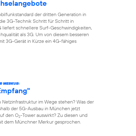
chselangebote
ilfunkstandard der dritten Generation in
e 3G-Technik Schritt für Schritt in
liefert schnellere Surf-Geschwindigkeiten,
chqualität als 3G. Um von diesem besseren
mit 3G-Gerät in Kürze ein 4G-fähiges
R MERKUR:
-Empfang"
 Netzinfrastruktur im Wege stehen? Was der
shalb der 5G-Ausbau in München jetzt
auf den O
-Tower auswirkt? Zu diesen und
2
mit dem Münchner Merkur gesprochen.