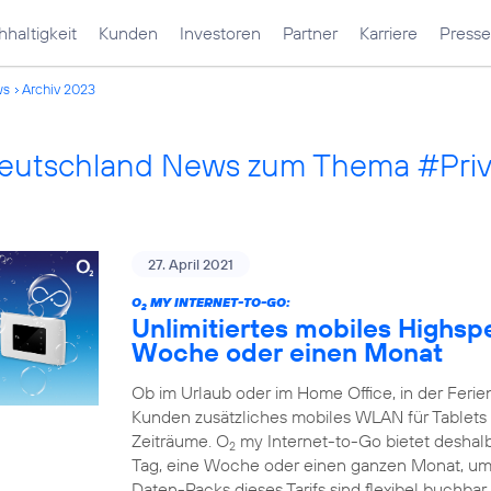
haltigkeit
Kunden
Investoren
Partner
Karriere
Presse
ws
Archiv 2023
Deutschland News zum Thema #Pri
27. April 2021
O
MY INTERNET-TO-GO:
2
Unlimitiertes mobiles Highsp
Woche oder einen Monat
Ob im Urlaub oder im Home Office, in der Fer
Kunden zusätzliches mobiles WLAN für Tablets 
Zeiträume. O
my Internet-to-Go bietet deshalb 
2
Tag, eine Woche oder einen ganzen Monat, um 
Daten-Packs dieses Tarifs sind flexibel buchbar