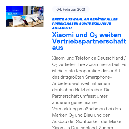
04. Februar 2021
BREITE AUSWAHL AN GERÄTEN ALLER
PREISKLASSEN SOWIE EXKLUSIVE
ANGEBOTE:
Xiaomi und O
weiten
2
Vertriebspartnerschaft
aus
Xiaomi und Telefónica Deutschland /
O
vertiefen ihre Zusammenarbeit. Es
2
ist die erste Kooperation dieser Art
des drittgrößten Smartphone-
Anbieters weltweit mit einem
deutschen Netzbetreiber. Die
Partnerschaft umfasst unter
anderem gemeinsame
Vermarktungsmaßnahmen bei den
Marken O
und Blau und den
2
Ausbau der Sichtbarkeit der Marke
Xiaomi in Deutschland. Zudem