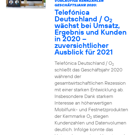
VORLÄUFIGE KENNZAHLEN
GESCHÄFTSJAHR 2020:
Telefónica
Deutschland / O
2
wächst bei Umsatz,
Ergebnis und Kunden
in 2020 –
zuversichtlicher
Ausblick für 2021
Telefónica Deutschland / O
2
schließt das Geschäftsjahr 2020
während der
gesamtwirtschaftlichen Rezession
mit einer starken Entwicklung ab.
Insbesondere Dank starkem
Interesse an höherwertigen
Mobilfunk- und Festnetzprodukten
der Kernmarke O
stiegen
2
Kundenzahlen und Datenvolumen
deutlich. Infolge konnte das