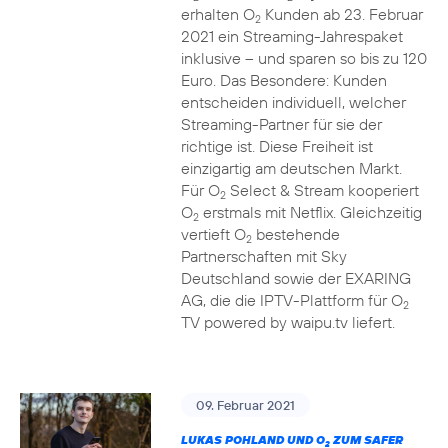
erhalten O
Kunden ab 23. Februar
2
2021 ein Streaming-Jahrespaket
inklusive – und sparen so bis zu 120
Euro. Das Besondere: Kunden
entscheiden individuell, welcher
Streaming-Partner für sie der
richtige ist. Diese Freiheit ist
einzigartig am deutschen Markt.
Für O
Select & Stream kooperiert
2
O
erstmals mit Netflix. Gleichzeitig
2
vertieft O
bestehende
2
Partnerschaften mit Sky
Deutschland sowie der EXARING
AG, die die IPTV-Plattform für O
2
TV powered by waipu.tv liefert.
09. Februar 2021
LUKAS POHLAND UND O
ZUM SAFER
2