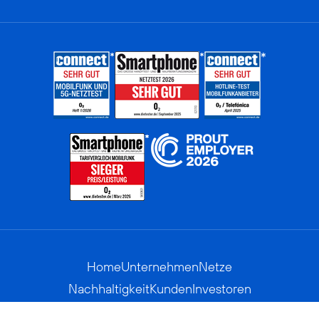
Home
Unternehmen
Netze
Nachhaltigkeit
Kunden
Investoren
Partner
Karriere
Presse
News