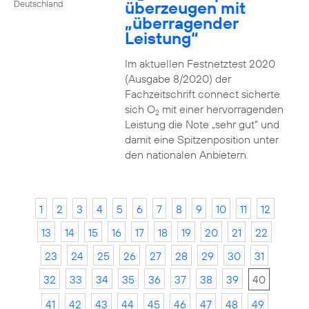
überzeugen mit
Deutschland
„überragender
Leistung“
Im aktuellen Festnetztest 2020
(Ausgabe 8/2020) der
Fachzeitschrift connect sicherte
sich O
mit einer hervorragenden
2
Leistung die Note „sehr gut“ und
damit eine Spitzenposition unter
den nationalen Anbietern.
1
2
3
4
5
6
7
8
9
10
11
12
13
14
15
16
17
18
19
20
21
22
23
24
25
26
27
28
29
30
31
32
33
34
35
36
37
38
39
40
41
42
43
44
45
46
47
48
49