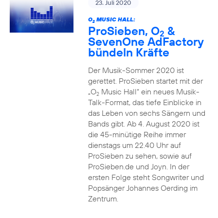
23. Juli 2020
O
MUSIC HALL:
2
ProSieben, O
&
2
SevenOne AdFactory
bündeln Kräfte
Der Musik-Sommer 2020 ist
gerettet. ProSieben startet mit der
„O
Music Hall“ ein neues Musik-
2
Talk-Format, das tiefe Einblicke in
das Leben von sechs Sängern und
Bands gibt. Ab 4. August 2020 ist
die 45-minütige Reihe immer
dienstags um 22.40 Uhr auf
ProSieben zu sehen, sowie auf
ProSieben.de und Joyn. In der
ersten Folge steht Songwriter und
Popsänger Johannes Oerding im
Zentrum.