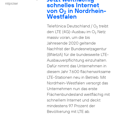
schnelles Internet
nitpicker
von O
in Nordrhein-
2
Westfalen
Telefónica Deutschland / O
treibt
2
den LTE (4G)-Ausbau im O
Netz
2
massiv voran, um die bis
Jahresende 2020 geltende
Nachfrist der Bundesnetzagentur
(BNetzA) für die bundesweite LTE-
Ausbauverpflichtung einzuhalten.
Dafür nimmt das Unternehmen in
diesem Jahr 7.600 flächenwirksame
LTE-Stationen neu in Betrieb. Mit
Nordrhein-Westfalen versorgt das
Unternehmen nun das erste
Flächenbundesland weitflächig mit
schnellem Internet und deckt
mindestens 97 Prozent der
Bevölkerung mit LTE ab.