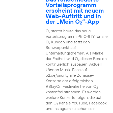
Vorteilsprogramm
erscheint mit neuem
Web-Auftritt und in
der „Mein O
“-App
2
O
startet heute das neue
2
Vorteilsprogramm PRIORITY für alle
O
Kunden und setzt den
2
Schwerpunkt auf
Unterhaltungsthemen. Als Marke
der Freiheit wird O
diesen Bereich
2
kontinuierlich ausbauen. Aktuell
können Musik-Fans auf
o2.de/priority alle Zuhause-
Konzerte der erfolgreichen
#StayOn Festivalreihe von O
2
kostenfrei streamen. Es werden
weitere Konzerte folgen, die auf
den O
Kanäle YouTube, Facebook
2
und Instagram zu sehen sein