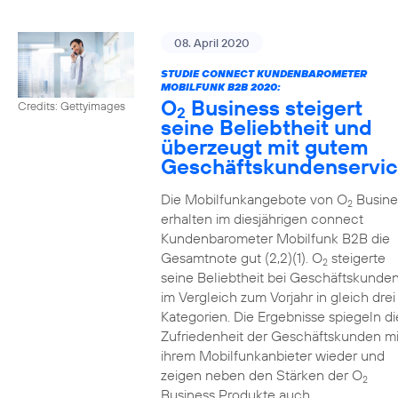
08. April 2020
STUDIE CONNECT KUNDENBAROMETER
MOBILFUNK B2B 2020:
O
Business steigert
Credits: Gettyimages
2
seine Beliebtheit und
überzeugt mit gutem
Geschäftskundenservi
Die Mobilfunkangebote von O
Busine
2
erhalten im diesjährigen connect
Kundenbarometer Mobilfunk B2B die
Gesamtnote gut (2,2)(1). O
steigerte
2
seine Beliebtheit bei Geschäftskunde
im Vergleich zum Vorjahr in gleich drei
Kategorien. Die Ergebnisse spiegeln di
Zufriedenheit der Geschäftskunden mi
ihrem Mobilfunkanbieter wieder und
zeigen neben den Stärken der O
2
Business Produkte auch