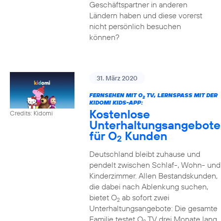
Geschäftspartner in anderen
Ländern haben und diese vorerst
nicht persönlich besuchen
können?
31. März 2020
FERNSEHEN MIT O
TV, LERNSPASS MIT DER K
2
IDOMI KIDS-APP:
Kostenlose
Credits: Kidomi
Unterhaltungsangebote
für O
Kunden
2
Deutschland bleibt zuhause und
pendelt zwischen Schlaf-, Wohn- und
Kinderzimmer. Allen Bestandskunden,
die dabei nach Ablenkung suchen,
bietet O
ab sofort zwei
2
Unterhaltungsangebote: Die gesamte
Familie testet O
TV drei Monate lang