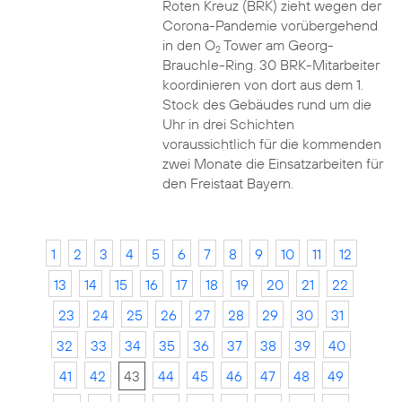
Roten Kreuz (BRK) zieht wegen der
Corona-Pandemie vorübergehend
in den O
Tower am Georg-
2
Brauchle-Ring. 30 BRK-Mitarbeiter
koordinieren von dort aus dem 1.
Stock des Gebäudes rund um die
Uhr in drei Schichten
voraussichtlich für die kommenden
zwei Monate die Einsatzarbeiten für
den Freistaat Bayern.
1
2
3
4
5
6
7
8
9
10
11
12
13
14
15
16
17
18
19
20
21
22
23
24
25
26
27
28
29
30
31
32
33
34
35
36
37
38
39
40
41
42
43
44
45
46
47
48
49