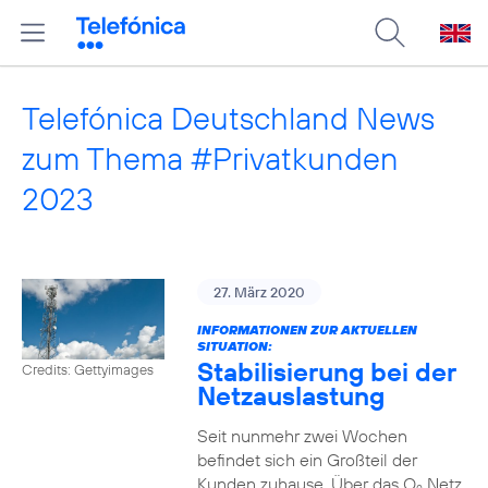
Telefónica Deutschland News
zum Thema #Privatkunden
2023
27. März 2020
INFORMATIONEN ZUR AKTUELLEN
SITUATION:
Stabilisierung bei der
Credits: Gettyimages
Netzauslastung
Seit nunmehr zwei Wochen
befindet sich ein Großteil der
Kunden zuhause. Über das O
Netz