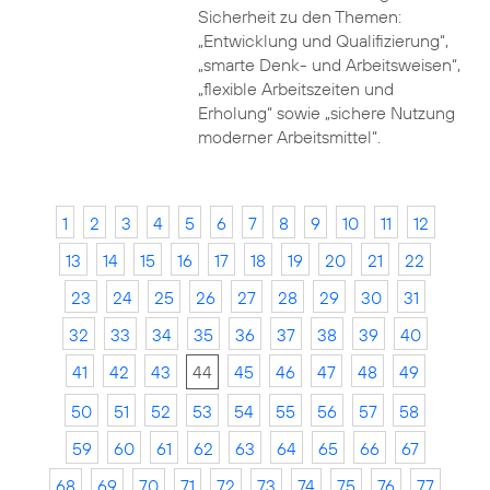
Sicherheit zu den Themen:
„Entwicklung und Qualifizierung“,
„smarte Denk- und Arbeitsweisen“,
„flexible Arbeitszeiten und
Erholung“ sowie „sichere Nutzung
moderner Arbeitsmittel“.
1
2
3
4
5
6
7
8
9
10
11
12
13
14
15
16
17
18
19
20
21
22
23
24
25
26
27
28
29
30
31
32
33
34
35
36
37
38
39
40
41
42
43
44
45
46
47
48
49
50
51
52
53
54
55
56
57
58
59
60
61
62
63
64
65
66
67
68
69
70
71
72
73
74
75
76
77