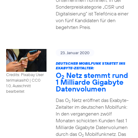
Unternehmen nominiert. In der
Sonderpreiskategorie „CSR und
Digitalisierung“ ist Telefónica einer
von fünf Kandidaten für den
begehrten Preis.
23. Januar 2020
DEUTSCHER MOBILFUNK STARTET INS
EXABYTE-ZEITALTER:
O
Netz stemmt rund
Credits: Pixabay User
2
1 Milliarde Gigabyte
terimakasih0
|
CC0
1.0, Ausschnitt
Datenvolumen
bearbeitet
Das O
Netz eröffnet das Exabyte-
2
Zeitalter im deutschen Mobilfunk:
In den vergangenen zwölf
Monaten schickten Kunden fast 1
Milliarde Gigabyte Datenvolumen
durch das O
Mobilfunknetz. Das
2