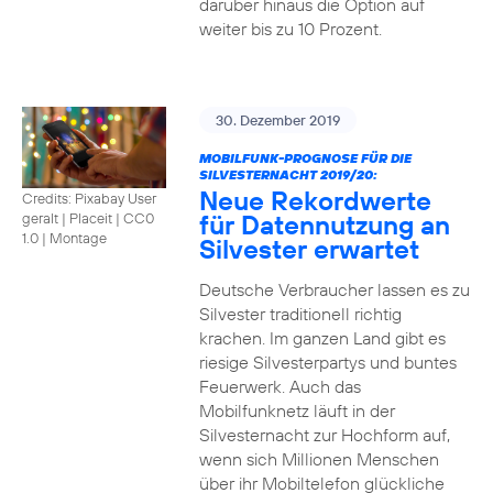
darüber hinaus die Option auf
weiter bis zu 10 Prozent.
30. Dezember 2019
MOBILFUNK-PROGNOSE FÜR DIE
SILVESTERNACHT 2019/20:
Neue Rekordwerte
Credits: Pixabay User
für Datennutzung an
geralt | Placeit
|
CC0
1.0 | Montage
Silvester erwartet
Deutsche Verbraucher lassen es zu
Silvester traditionell richtig
krachen. Im ganzen Land gibt es
riesige Silvesterpartys und buntes
Feuerwerk. Auch das
Mobilfunknetz läuft in der
Silvesternacht zur Hochform auf,
wenn sich Millionen Menschen
über ihr Mobiltelefon glückliche