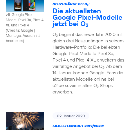
NEUZUGÄNGE BEI O
:
2
Die aktuellsten
v.li. Google Pixel
Google Pixel-Modelle
Modell Pixel 3a, Pixel 4
jetzt bei O
2
XL und Pixel 4
(
Credits: Google
|
O
beginnt das neue Jahr 2020 mit
Montage, Ausschnitt
2
gleich drei Neuzugängen in seinem
bearbeitet
)
Hardware-Portfolio: Die beliebten
Google Pixel Modelle Pixel 3a,
Pixel 4 und Pixel 4 XL erweitern das
vielfältige Angebot bei O
. Ab dem
2
14. Januar können Google-Fans die
aktuellsten Modelle online bei
o2.de sowie in allen O
Shops
2
erwerben.
02. Januar 2020
SILVESTERNACHT 2019/2020: