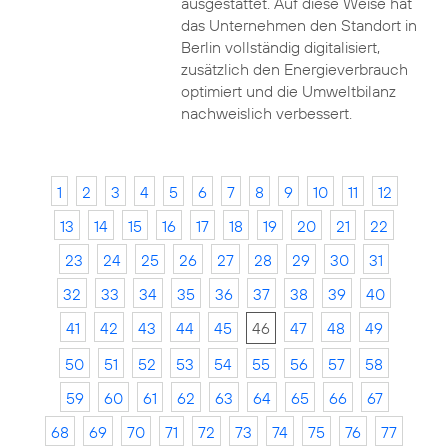
ausgestattet. Auf diese Weise hat
das Unternehmen den Standort in
Berlin vollständig digitalisiert,
zusätzlich den Energieverbrauch
optimiert und die Umweltbilanz
nachweislich verbessert.
1
2
3
4
5
6
7
8
9
10
11
12
13
14
15
16
17
18
19
20
21
22
23
24
25
26
27
28
29
30
31
32
33
34
35
36
37
38
39
40
41
42
43
44
45
46
47
48
49
50
51
52
53
54
55
56
57
58
59
60
61
62
63
64
65
66
67
68
69
70
71
72
73
74
75
76
77