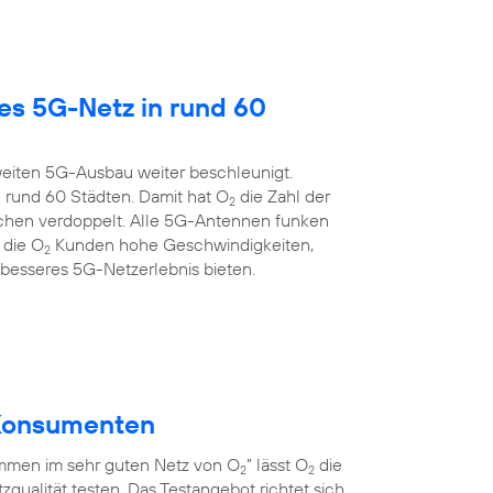
es 5G-Netz in rund 60
eiten 5G-Ausbau weiter beschleunigt.
 rund 60 Städten. Damit hat O
die Zahl der
2
chen verdoppelt. Alle 5G-Antennen funken
 die O
Kunden hohe Geschwindigkeiten,
2
 besseres 5G-Netzerlebnis bieten.
r Konsumenten
men im sehr guten Netz von O
” lässt O
die
2
2
qualität testen. Das Testangebot richtet sich