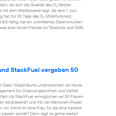
en, wo sich die Qualität des O
Netzes
2
 mit dem Wettbewerb liegt. Ab dem 1. Juni
g hat, für 30 Tage das O
Mobilfunknetz
2
st 5G-fähig, hat ein unlimitiertes Datenvolumen
wie eine Allnet Flatrate für Telefonie und SMS.
nd StackFuel vergeben 50
n Data“-Stipendiums unterstreichen wir heute
agement für Chancengleichheit und Vielfalt
tart-Up StackFuel ermöglichen wir 50 Frauen
ten sie praxisnah und mit viel Mentoren-Power
vor. Kennt Ihr eine Frau, für die eine Karriere
t passen würde? Dann sagt es gerne weiter!