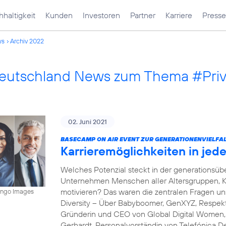
haltigkeit
Kunden
Investoren
Partner
Karriere
Presse
ws
Archiv 2022
Deutschland News zum Thema #Pri
02. Juni 2021
BASECAMP ON AIR EVENT ZUR GENERATIONENVIELFAL
Karrieremöglichkeiten in je
Welches Potenzial steckt in der generations
Unternehmen Menschen aller Altersgruppen, K
motivieren? Das waren die zentralen Fragen 
mingo Images
Diversity – Über Babyboomer, GenXYZ, Respekt 
Gründerin und CEO von Global Digital Women, s
Gerhardt, Personalvorständin von Telefónica D