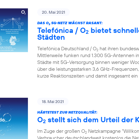
20. Mai 2021
DAS O
5G-NETZ WÄCHST RASANT:
2
Telefónica / O
bietet schnell
2
Städten
Telefónica Deutschland / O
hat ihren bundesw
2
Mittlerweile funken rund 1.300 5G-Antennen in
Städte mit 5G-Versorgung binnen weniger Wo
über die leistungsstarken 3,6 GHz-Frequenzen,
kurze Reaktionszeiten und damit insgesamt ein
18. Mai 2021
HÄRTETEST ZUR NETZQUALITÄT:
O
stellt sich dem Urteil de
2
Im Zuge der großen O
Netzkampagne “Willkom
2
Verbraucher deutschlandweit kostenlos die Netz