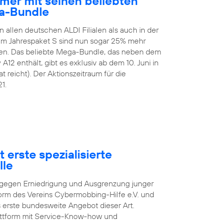
mer mit seinen beliebten
a-Bundle
n allen deutschen ALDI Filialen als auch in der
 Im Jahrespaket S sind nun sogar 25% mehr
en. Das beliebte Mega-Bundle, das neben dem
2 enthält, gibt es exklusiv ab dem 10. Juni in
t reicht). Der Aktionszeitraum für die
1.
 erste spezialisierte
lle
pf gegen Erniedrigung und Ausgrenzung junger
orm des Vereins Cybermobbing-Hilfe e.V. und
s erste bundesweite Angebot dieser Art.
lattform mit Service-Know-how und