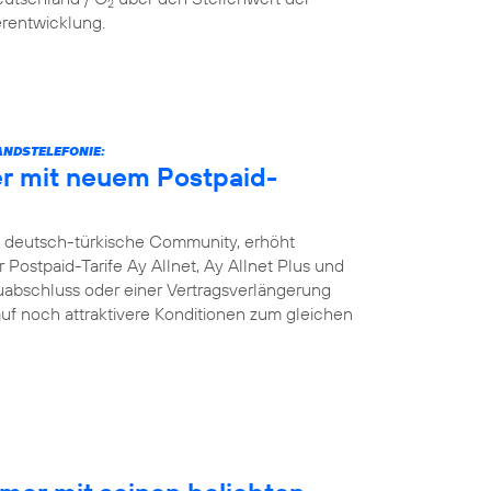
2
erentwicklung.
NDSTELEFONIE:
r mit neuem Postpaid-
e deutsch-türkische Community, erhöht
Postpaid-Tarife Ay Allnet, Ay Allnet Plus und
uabschluss oder einer Vertragsverlängerung
 auf noch attraktivere Konditionen zum gleichen