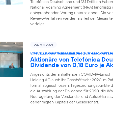
Telefónica Deutschland und 1&1 Drillisch habe
National Roaming Agreement (NRA) langfristig 
entsprechenden Vertrag unterzeichnet. Die von 1
Review-Verfahren werden als Teil der Gesamtei
verfolgt.
20. Mai 2021
VIRTUELLE HAUPTVERSAMMLUNG ZUM GESCHÄFTSJA
Aktionäre von Telefónica De
Dividende von 0,18 Euro je Ak
Angesichts der anhaltenden COVID-19-Einschr
Holding AG auch ihr Geschäftsjahr 2020 im R
formal abgeschlossen. Tagesordnungspunkte 
die Auszahlung der Dividende für 2020, die Wah
Neuregelung der Vorstands- und Aufsichtsrats
genehmigten Kapitals der Gesellschaft.