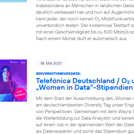
insbesondere an Menschen in ländlichen Gebiet
deutlich verbessert hat und nun auf Augenhöhe
kann jeder, der noch keinen O
Mobilfunkvertra
2
unverbindlich testen. Der kostenlose Testtarif i
mit einer Geschwindigkeit bis zu 500 Mbits/s so
Nach einem Monat läuft er automatisch aus.
18. Mai 2021
#DIVERSITYDRIVESDATA
:
Telefónica Deutschland / O
u
2
„Women in Data“-Stipendien
Mit dem Start der Ausschreibung des „Woman i
am deutschlandweiten Diversity Tag unser Eng
von Perspektiven. Gemeinsam mit dem Wayra S
die Weiterbildung zur Data Analystin und berei
auf einen Job in der spannenden Welt der Daten 
als Datenexpertin und somit das Stipendium gu