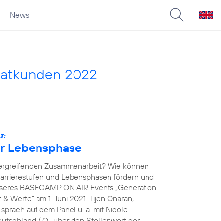
News
vatkunden 2022
T:
der Lebensphase
übergreifenden Zusammenarbeit? Wie können
arrierestufen und Lebensphasen fördern und
unseres BASECAMP ON AIR Events „Generation
& Werte“ am 1. Juni 2021. Tijen Onaran,
prach auf dem Panel u. a. mit Nicole
eutschland / O
über den Stellenwert der