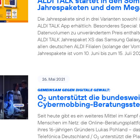
ALDI TALK startet in den Som
Jahrespaketen und dem Meg
Die Jahrespakete sind in drei Varianten sowohl i
ALDI TALK App erhältlich. Besonderes Special:
Datenvolumen zu unverändertem Preis enthalt
ALDI TALK Jahrespaket XS das Samsung Galaxy A1
allen deutschen ALDI Filialen (solange der Vorra
Jahrespakete ist vom 10. Juni bis zum 15. Juli 202
26. Mai 2021
GEMEINSAM GEGEN DIGITALE GEWALT:
O
unterstützt die bundesweit
2
Cybermobbing-Beratungsste
Seit heute gibt es ein weiteres Mittel im Kam
Menschen im Netz: die Online-Beratungsplattf
ihres 16-jährigen Gründers Lukas Pohland – da
Telefónica Deutschland / O
unterstützt die P
2