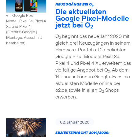
NEUZUGÄNGE BEI O
:
2
Die aktuellsten
v.li. Google Pixel
Google Pixel-Modelle
Modell Pixel 3a, Pixel 4
jetzt bei O
2
XL und Pixel 4
(
Credits: Google
|
O
beginnt das neue Jahr 2020 mit
Montage, Ausschnitt
2
gleich drei Neuzugängen in seinem
bearbeitet
)
Hardware-Portfolio: Die beliebten
Google Pixel Modelle Pixel 3a,
Pixel 4 und Pixel 4 XL erweitern das
vielfältige Angebot bei O
. Ab dem
2
14. Januar können Google-Fans die
aktuellsten Modelle online bei
o2.de sowie in allen O
Shops
2
erwerben.
02. Januar 2020
SILVESTERNACHT 2019/2020: