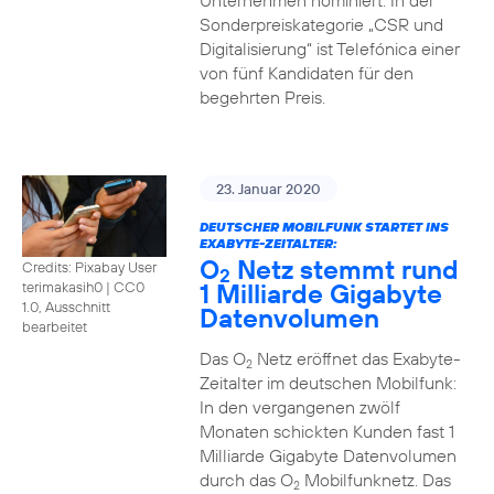
Unternehmen nominiert. In der
Sonderpreiskategorie „CSR und
Digitalisierung“ ist Telefónica einer
von fünf Kandidaten für den
begehrten Preis.
23. Januar 2020
DEUTSCHER MOBILFUNK STARTET INS
EXABYTE-ZEITALTER:
O
Netz stemmt rund
Credits: Pixabay User
2
1 Milliarde Gigabyte
terimakasih0
|
CC0
1.0, Ausschnitt
Datenvolumen
bearbeitet
Das O
Netz eröffnet das Exabyte-
2
Zeitalter im deutschen Mobilfunk:
In den vergangenen zwölf
Monaten schickten Kunden fast 1
Milliarde Gigabyte Datenvolumen
durch das O
Mobilfunknetz. Das
2