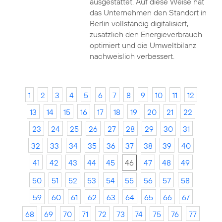
ausgestattet. Auf diese Weise hat
das Unternehmen den Standort in
Berlin vollständig digitalisiert,
zusätzlich den Energieverbrauch
optimiert und die Umweltbilanz
nachweislich verbessert.
1
2
3
4
5
6
7
8
9
10
11
12
13
14
15
16
17
18
19
20
21
22
23
24
25
26
27
28
29
30
31
32
33
34
35
36
37
38
39
40
41
42
43
44
45
46
47
48
49
50
51
52
53
54
55
56
57
58
59
60
61
62
63
64
65
66
67
68
69
70
71
72
73
74
75
76
77