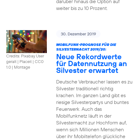
darüber hinaus die Option auf
weiter bis zu 10 Prozent.
30. Dezember 2019
MOBILFUNK-PROGNOSE FÜR DIE
SILVESTERNACHT 2019/20:
Neue Rekordwerte
Credits: Pixabay User
für Datennutzung an
geralt | Placeit
|
CC0
1.0 | Montage
Silvester erwartet
Deutsche Verbraucher lassen es zu
Silvester traditionell richtig
krachen. Im ganzen Land gibt es
riesige Silvesterpartys und buntes
Feuerwerk. Auch das
Mobilfunknetz läuft in der
Silvesternacht zur Hochform auf,
wenn sich Millionen Menschen
über ihr Mobiltelefon glückliche