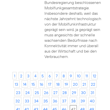
Bundesregierung beschlossenen
Mobilfunkgesamtstrategie.
Insbesondere deshalb, weil das
nächste Jahrzehnt technologisch
von der Mobilfunkinfrastruktur
geprägt sein wird, ja geprägt sein
muss angesichts der schnelle
wachsenden Bedürfnisse nach
Konnektivität immer und überall
aus der Wirtschaft und bei den
Verbrauchern.
1
2
3
4
5
6
7
8
9
10
11
12
13
14
15
16
17
18
19
20
21
22
23
24
25
26
27
28
29
30
31
32
33
34
35
36
37
38
39
40
41
42
43
44
45
46
47
48
49