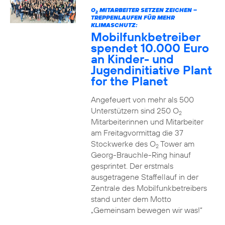
O
MITARBEITER SETZEN ZEICHEN –
2
TREPPENLAUFEN FÜR MEHR
KLIMASCHUTZ:
Mobilfunkbetreiber
spendet 10.000 Euro
an Kinder- und
Jugendinitiative Plant
for the Planet
Angefeuert von mehr als 500
Unterstützern sind 250 O
2
Mitarbeiterinnen und Mitarbeiter
am Freitagvormittag die 37
Stockwerke des O
Tower am
2
Georg-Brauchle-Ring hinauf
gesprintet. Der erstmals
ausgetragene Staffellauf in der
Zentrale des Mobilfunkbetreibers
stand unter dem Motto
„Gemeinsam bewegen wir was!“