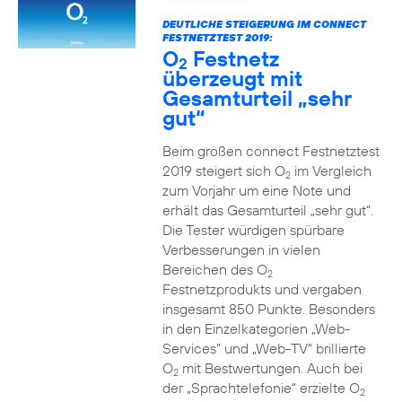
DEUTLICHE STEIGERUNG IM CONNECT
FESTNETZTEST 2019:
O
Festnetz
2
überzeugt mit
Gesamturteil „sehr
gut“
Beim großen connect Festnetztest
2019 steigert sich O
im Vergleich
2
zum Vorjahr um eine Note und
erhält das Gesamturteil „sehr gut“.
Die Tester würdigen spürbare
Verbesserungen in vielen
Bereichen des O
2
Festnetzprodukts und vergaben
insgesamt 850 Punkte. Besonders
in den Einzelkategorien „Web-
Services“ und „Web-TV“ brillierte
O
mit Bestwertungen. Auch bei
2
der „Sprachtelefonie“ erzielte O
2