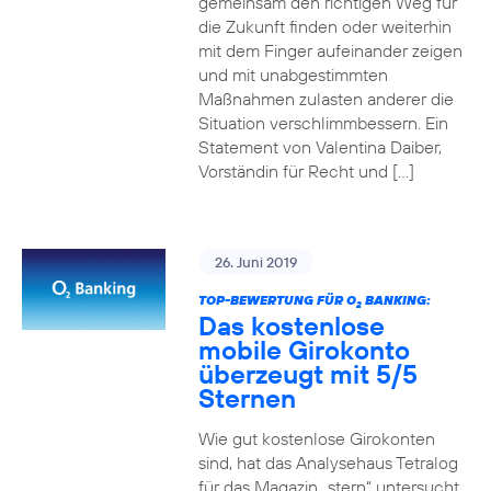
gemeinsam den richtigen Weg für
die Zukunft finden oder weiterhin
mit dem Finger aufeinander zeigen
und mit unabgestimmten
Maßnahmen zulasten anderer die
Situation verschlimmbessern. Ein
Statement von Valentina Daiber,
Vorständin für Recht und […]
26. Juni 2019
TOP-BEWERTUNG FÜR O
BANKING:
2
Das kostenlose
mobile Girokonto
überzeugt mit 5/5
Sternen
Wie gut kostenlose Girokonten
sind, hat das Analysehaus Tetralog
für das Magazin „stern“ untersucht.