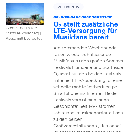
21. Juni 2019
OB HURRICANE ODER SOUTHSIDE:
O
stellt zusätzliche
2
Credits: Southside,
LTE-Versorgung für
Matthias Rhomberg
|
Musikfans bereit
Ausschnitt bearbeitet
Am kommenden Wochenende
reisen wieder zehntausende
Musikfans zu den großen Sommer-
Festivals Hurricane und Southside.
O
sorgt auf den beiden Festivals
2
mit einer LTE-Abdeckung für eine
schnelle mobile Verbindung per
Smartphone ins Internet. Beide
Festivals vereint eine lange
Geschichte: Seit 1997 strömen
zahlreiche, musikbegeisterte Fans
zu den beiden
Großveranstaltungen „Hurricane“