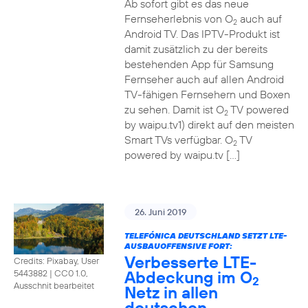
Ab sofort gibt es das neue
Fernseherlebnis von O
auch auf
2
Android TV. Das IPTV-Produkt ist
damit zusätzlich zu der bereits
bestehenden App für Samsung
Fernseher auch auf allen Android
TV-fähigen Fernsehern und Boxen
zu sehen. Damit ist O
TV powered
2
by waipu.tv1) direkt auf den meisten
Smart TVs verfügbar. O
TV
2
powered by waipu.tv […]
26. Juni 2019
TELEFÓNICA DEUTSCHLAND SETZT LTE-
AUSBAUOFFENSIVE FORT:
Verbesserte LTE-
Credits: Pixabay, User
Abdeckung im O
5443882
|
CC0 1.0,
2
Ausschnit bearbeitet
Netz in allen
deutschen