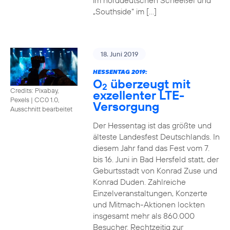
im norddeutschen Scheeßel und
„Southside“ im […]
18. Juni 2019
HESSENTAG 2019:
O
überzeugt mit
2
Credits: Pixabay,
exzellenter LTE-
Pexels
|
CC0 1.0,
Versorgung
Ausschnitt bearbeitet
Der Hessentag ist das größte und
älteste Landesfest Deutschlands. In
diesem Jahr fand das Fest vom 7.
bis 16. Juni in Bad Hersfeld statt, der
Geburtsstadt von Konrad Zuse und
Konrad Duden. Zahlreiche
Einzelveranstaltungen, Konzerte
und Mitmach-Aktionen lockten
insgesamt mehr als 860.000
Besucher. Rechtzeitig zur