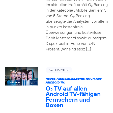
Im aktuellen Heft erhält O
Banking
2
in der Kategorie „Mobile Banken“ 5
von 5 Sterne. O
Banking
2
überzeugte die Analysten vor allem
in punkto kostenfreie
Überweisungen und kostenlose
Debit Mastercard sowie günstigem
Dispokredit in Höhe von 7,49
Prozent. „Wir sind stolz […]
26. Juni 2019
NEUES FERNSEHERLEBNIS AUCH AUF
ANDROID TV:
O
TV auf allen
2
Android TV-fähigen
Fernsehern und
Boxen