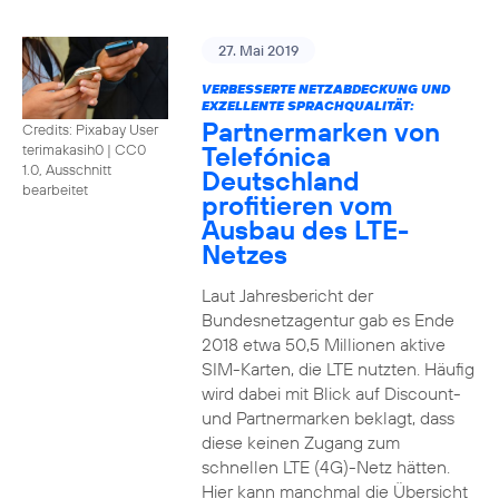
27. Mai 2019
VERBESSERTE NETZABDECKUNG UND
EXZELLENTE SPRACHQUALITÄT:
Partnermarken von
Credits: Pixabay User
Telefónica
terimakasih0
|
CC0
1.0, Ausschnitt
Deutschland
bearbeitet
profitieren vom
Ausbau des LTE-
Netzes
Laut Jahresbericht der
Bundesnetzagentur gab es Ende
2018 etwa 50,5 Millionen aktive
SIM-Karten, die LTE nutzten. Häufig
wird dabei mit Blick auf Discount-
und Partnermarken beklagt, dass
diese keinen Zugang zum
schnellen LTE (4G)-Netz hätten.
Hier kann manchmal die Übersicht