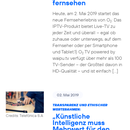
fernsehen
Heute, am 2. Mai 2019 startet das
neue Fernseherlebnis von O
: Das
2
IPTV-Produkt bietet Live-TV zu
jeder Zeit und überall – egal ob
zuhause oder unterwegs, auf dem
Fernseher oder per Smartphone
und Tablet.1) O
TV powered by
2
waipu.tv verfügt über mehr als 100
TV-Sender – der Großteil davon in
HD-Qualität – und ist einfach […]
02. Mai 2019
TRANSPARENZ UND ETHISCHER
WERTERAHMEN:
„Künstliche
Credits: Telefónica S.A
Intelligenz muss
Mehrwert für den