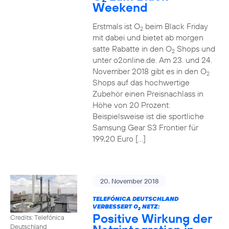
Weekend
Erstmals ist O
beim Black Friday
2
mit dabei und bietet ab morgen
satte Rabatte in den O
Shops und
2
unter o2online.de. Am 23. und 24.
November 2018 gibt es in den O
2
Shops auf das hochwertige
Zubehör einen Preisnachlass in
Höhe von 20 Prozent:
Beispielsweise ist die sportliche
Samsung Gear S3 Frontier für
199,20 Euro […]
20. November 2018
TELEFÓNICA DEUTSCHLAND
VERBESSERT O
NETZ:
2
Positive Wirkung der
Credits: Telefónica
Deutschland