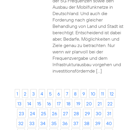
der 5G Frequenzen sowie den
Ausbau der Mobilfunknetze in
Deutschland. Und auch die
Forderung nach gleicher
Behandlung von Land und Stadt ist
berechtigt. Entscheidend ist dabei
aber, Bedarfe, Möglichkeiten und
Ziele genau zu betrachten. Nur
wenn wir planvoll bei der
Frequenzvergabe und dem
Infrastrukturausbau vorgehen und
investitionsfördernde […]
1
2
3
4
5
6
7
8
9
10
11
12
13
14
15
16
17
18
19
20
21
22
23
24
25
26
27
28
29
30
31
32
33
34
35
36
37
38
39
40