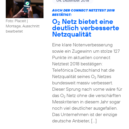
04. Dezember 2018
AUCH DER CONNECT NETZTEST 2018
BESTÄTIGT:
O
Netz bietet eine
Foto: Placeit
|
2
deutlich verbesserte
Montage, Ausschnitt
bearbeitet
Netzqualität
Eine klare Notenverbesserung
sowie ein Zugewinn um stolze 127
Punkte im aktuellen connect
Netztest 2018 bestätigen:
Telefónica Deutschland hat die
Netzqualität seines O
Netzes
2
bundesweit massiv verbessert.
Dieser Sprung nach vorne wäre für
das O
Netz ohne die verschärften
2
Messkriterien in diesem Jahr sogar
noch viel deutlicher ausgefallen.
Das Unternehmen ist der einzige
deutsche Anbieter, […]