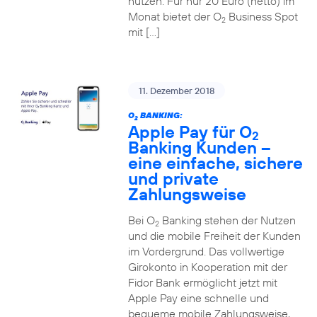
nutzen. Für nur 20 Euro (netto) im
Monat bietet der O
Business Spot
2
mit […]
11. Dezember 2018
O
BANKING:
2
Apple Pay für O
2
Banking Kunden –
eine einfache, sichere
und private
Zahlungsweise
Bei O
Banking stehen der Nutzen
2
und die mobile Freiheit der Kunden
im Vordergrund. Das vollwertige
Girokonto in Kooperation mit der
Fidor Bank ermöglicht jetzt mit
Apple Pay eine schnelle und
bequeme mobile Zahlungsweise,