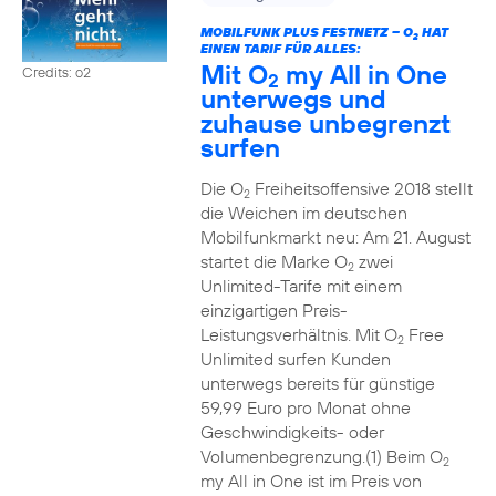
MOBILFUNK PLUS FESTNETZ – O
HAT
2
EINEN TARIF FÜR ALLES:
Mit O
my All in One
Credits: o2
2
unterwegs und
zuhause unbegrenzt
surfen
Die O
Freiheitsoffensive 2018 stellt
2
die Weichen im deutschen
Mobilfunkmarkt neu: Am 21. August
startet die Marke O
zwei
2
Unlimited-Tarife mit einem
einzigartigen Preis-
Leistungsverhältnis. Mit O
Free
2
Unlimited surfen Kunden
unterwegs bereits für günstige
59,99 Euro pro Monat ohne
Geschwindigkeits- oder
Volumenbegrenzung.(1) Beim O
2
my All in One ist im Preis von