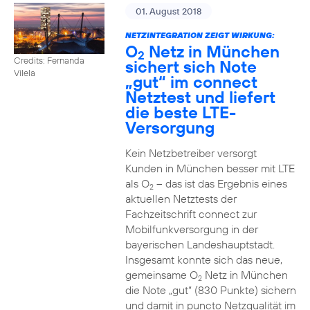
01. August 2018
NETZINTEGRATION ZEIGT WIRKUNG:
O
Netz in München
2
Credits: Fernanda
sichert sich Note
Vilela
„gut“ im connect
Netztest und liefert
die beste LTE-
Versorgung
Kein Netzbetreiber versorgt
Kunden in München besser mit LTE
als O
– das ist das Ergebnis eines
2
aktuellen Netztests der
Fachzeitschrift connect zur
Mobilfunkversorgung in der
bayerischen Landeshauptstadt.
Insgesamt konnte sich das neue,
gemeinsame O
Netz in München
2
die Note „gut“ (830 Punkte) sichern
und damit in puncto Netzqualität im