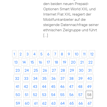
den beiden neuen Prepaid-
Optionen Smart World XXL und
Internet Flat XXL reagiert der
Mobilfunkanbieter auf die
steigende Datennachfrage seiner
ethnischen Zielgruppe und führt
[…]
1
2
3
4
5
6
7
8
9
10
11
12
13
14
15
16
17
18
19
20
21
22
23
24
25
26
27
28
29
30
31
32
33
34
35
36
37
38
39
40
41
42
43
44
45
46
47
48
49
50
51
52
53
54
55
56
57
58
59
60
61
62
63
64
65
66
67