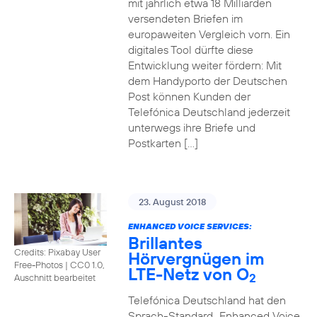
mit jährlich etwa 18 Milliarden
versendeten Briefen im
europaweiten Vergleich vorn. Ein
digitales Tool dürfte diese
Entwicklung weiter fördern: Mit
dem Handyporto der Deutschen
Post können Kunden der
Telefónica Deutschland jederzeit
unterwegs ihre Briefe und
Postkarten […]
23. August 2018
ENHANCED VOICE SERVICES:
Brillantes
Credits: Pixabay User
Hörvergnügen im
Free-Photos
|
CC0 1.0,
LTE-Netz von O
2
Auschnitt bearbeitet
Telefónica Deutschland hat den
Sprach-Standard „Enhanced Voice