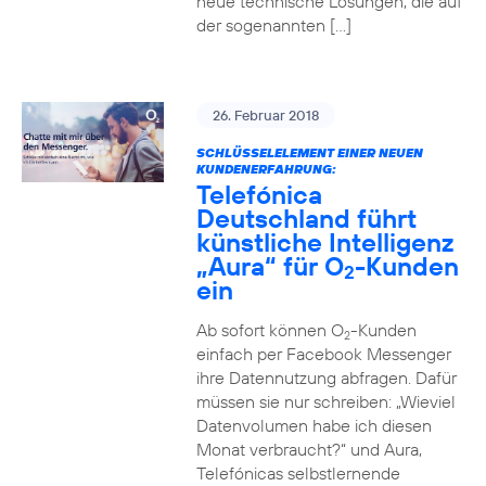
neue technische Lösungen, die auf
der sogenannten […]
26. Februar 2018
SCHLÜSSELELEMENT EINER NEUEN
KUNDENERFAHRUNG:
Telefónica
Deutschland führt
künstliche Intelligenz
„Aura“ für O
-Kunden
2
ein
Ab sofort können O
-Kunden
2
einfach per Facebook Messenger
ihre Datennutzung abfragen. Dafür
müssen sie nur schreiben: „Wieviel
Datenvolumen habe ich diesen
Monat verbraucht?“ und Aura,
Telefónicas selbstlernende