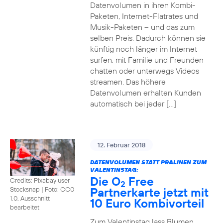
Datenvolumen in ihren Kombi-
Paketen, Internet-Flatrates und
Musik-Paketen – und das zum
selben Preis. Dadurch können sie
künftig noch länger im Internet
surfen, mit Familie und Freunden
chatten oder unterwegs Videos
streamen. Das höhere
Datenvolumen erhalten Kunden
automatisch bei jeder […]
12. Februar 2018
DATENVOLUMEN STATT PRALINEN ZUM
VALENTINSTAG:
Die O
Free
Credits: Pixabay user
2
Partnerkarte jetzt mit
Stocksnap
|
Foto: CC0
1.0, Ausschnitt
10 Euro Kombivorteil
bearbeitet
Zum Valentinstag lass Blumen