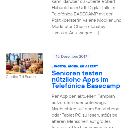
kann, darüber diskutierte Robert
Habeck beim UdL Digital Talk im
Telefónica BASECAMP mit der
Politikberaterin Valerie Mocker und
Moderator Cherno Jobatey.
Jamaika-Aus: wegen […]
15. Dezember 2017
„DIGITAL MOBIL IM ALTER“:
Senioren testen
Credits: Till Budde
nützliche Apps im
Telefónica Basecamp
Per App den aktuellen Fahrplan
aufzurufen oder unterwegs
Nachrichten auf dem Smartphone
oder Tablet PC zu lesen, stößt bei
älteren Menschen auf großes
Interesse. Um hier praxisnah zu