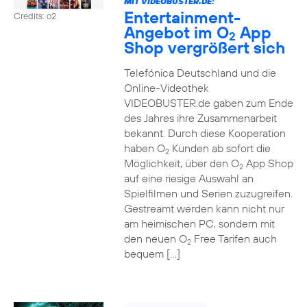
MIT VIDEOBUSTER.DE:
Entertainment-
Credits: o2
Angebot im O
App
2
Shop vergrößert sich
Telefónica Deutschland und die
Online-Videothek
VIDEOBUSTER.de gaben zum Ende
des Jahres ihre Zusammenarbeit
bekannt. Durch diese Kooperation
haben O
Kunden ab sofort die
2
Möglichkeit, über den O
App Shop
2
auf eine riesige Auswahl an
Spielfilmen und Serien zuzugreifen.
Gestreamt werden kann nicht nur
am heimischen PC, sondern mit
den neuen O
Free Tarifen auch
2
bequem […]