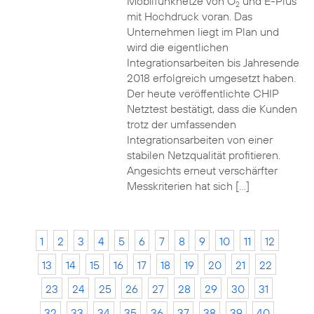
Mobilfunknetze von O
und E-Plus
2
mit Hochdruck voran. Das
Unternehmen liegt im Plan und
wird die eigentlichen
Integrationsarbeiten bis Jahresende
2018 erfolgreich umgesetzt haben.
Der heute veröffentlichte CHIP
Netztest bestätigt, dass die Kunden
trotz der umfassenden
Integrationsarbeiten von einer
stabilen Netzqualität profitieren.
Angesichts erneut verschärfter
Messkriterien hat sich […]
1
2
3
4
5
6
7
8
9
10
11
12
13
14
15
16
17
18
19
20
21
22
23
24
25
26
27
28
29
30
31
32
33
34
35
36
37
38
39
40