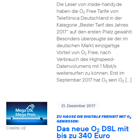
Die Leser von inside-handy.de
haben die O
Free Tarife von
2
Telefónica Deutschland in der
Kategorie „Bester Tarif des Jahres
2017“ auf den ersten Platz gewählt.
Besonders überzeugte sie der im
deutschen Markt einzigartige
Vorteil von O
Free, nach
2
Verbrauch des Highspeed-
Datenvolumens mit 1 Mbit/s
weitersurfen zu können. Erst im
September 2017 hat O
sein O
[…]
2
2
21. Dezember 2017
ZU HAUSE DIE DIGITALE FREIHEIT MIT O
2
GENIESSEN:
Das neue O
DSL mit
Credits: o2
2
bis zu 340 Euro