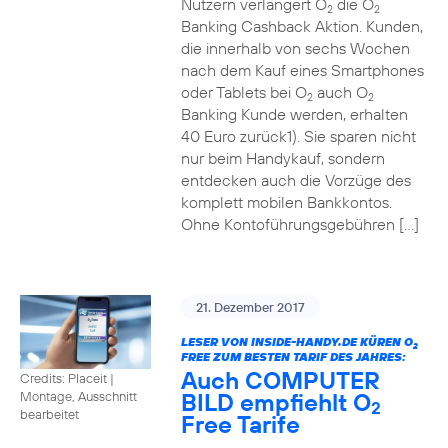
Nutzern verlängert O
die O
2
2
Banking Cashback Aktion. Kunden,
die innerhalb von sechs Wochen
nach dem Kauf eines Smartphones
oder Tablets bei O
auch O
2
2
Banking Kunde werden, erhalten
40 Euro zurück1). Sie sparen nicht
nur beim Handykauf, sondern
entdecken auch die Vorzüge des
komplett mobilen Bankkontos.
Ohne Kontoführungsgebühren […]
21. Dezember 2017
LESER VON INSIDE-HANDY.DE KÜREN O
2
FREE ZUM BESTEN TARIF DES JAHRES:
Auch COMPUTER
Credits: Placeit
|
BILD empfiehlt O
Montage, Ausschnitt
2
bearbeitet
Free Tarife