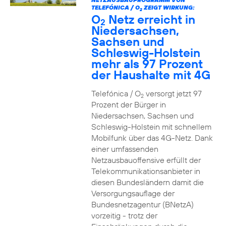
TELEFÓNICA / O
ZEIGT WIRKUNG:
2
O
Netz erreicht in
2
Niedersachsen,
Sachsen und
Schleswig-Holstein
mehr als 97 Prozent
der Haushalte mit 4G
Telefónica / O
versorgt jetzt 97
2
Prozent der Bürger in
Niedersachsen, Sachsen und
Schleswig-Holstein mit schnellem
Mobilfunk über das 4G-Netz. Dank
einer umfassenden
Netzausbauoffensive erfüllt der
Telekommunikationsanbieter in
diesen Bundesländern damit die
Versorgungsauflage der
Bundesnetzagentur (BNetzA)
vorzeitig - trotz der