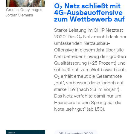
O
Netz schließt mit
2
Credits: Gettyimages,
4G-Ausbauoffensive
Jordan Siemens
zum Wettbewerb auf
Starke Leistung im CHIP Netztest
2020: Das O
Netz macht dank der
2
umfassenden Netzausbau-
Offensive in diesem Jahr über alle
Netzbetreiber hinweg den größten
Qualitätssprung (+25 Prozent) und
schließt nah zum Wettbewerb auf.
O
erhält erneut die Gesamtnote
2
„gut“, verbessert diese jedoch auf
starke 1,59 (nach 2,3 im Vorjahr).
Das Netz verfehlte damit nur um
Haaresbreite den Sprung auf die
Note „sehr gut“ (ab 1,50).
25. November 2020