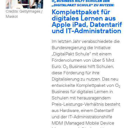
O
BUSINESS HILFT SCHULEN DEN
2
„DIGITALPAKT SCHULE“ ZU NUTZEN:
Komplettpaket für
Credits: GettyImages /
digitales Lernen aus
Maskot
Apple iPad, Datentarif
und IT-Administration
Im letzten Jahr verabschiedete die
Bundesregierung die Initiative
„DigitalPakt Schule“ mit einem
Fördervolumen von über 5 Mrd.
Euro. O
Business hilft Schulen,
2
diese Förderung für ihre
Digitalisierung zu nutzen. Das neu
entwickelte Komplettpaket von O
2
Business für digitales Lernen in
Schulen mit herausragendem
Preis-Leistungs-Verhältnis besteht
aus Hardware, einem Datentarif
und der IT-Administrationshilfe
MDM (Managed Mobile Device