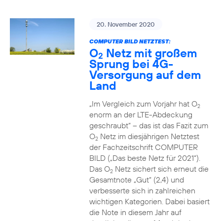
20. November 2020
COMPUTER BILD NETZTEST:
O
Netz mit großem
2
Sprung bei 4G-
Versorgung auf dem
Land
„Im Vergleich zum Vorjahr hat O
2
enorm an der LTE-Abdeckung
geschraubt“ – das ist das Fazit zum
O
Netz im diesjährigen Netztest
2
der Fachzeitschrift COMPUTER
BILD („Das beste Netz für 2021“).
Das O
Netz sichert sich erneut die
2
Gesamtnote „Gut“ (2,4) und
verbesserte sich in zahlreichen
wichtigen Kategorien. Dabei basiert
die Note in diesem Jahr auf