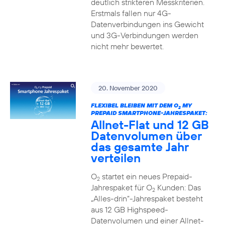
deutlich strikteren Messkriterien.
Erstmals fallen nur 4G-
Datenverbindungen ins Gewicht
und 3G-Verbindungen werden
nicht mehr bewertet.
20. November 2020
FLEXIBEL BLEIBEN MIT DEM O
MY
2
PREPAID SMARTPHONE-JAHRESPAKET:
Allnet-Flat und 12 GB
Datenvolumen über
das gesamte Jahr
verteilen
O
startet ein neues Prepaid-
2
Jahrespaket für O
Kunden: Das
2
„Alles-drin“-Jahrespaket besteht
aus 12 GB Highspeed-
Datenvolumen und einer Allnet-