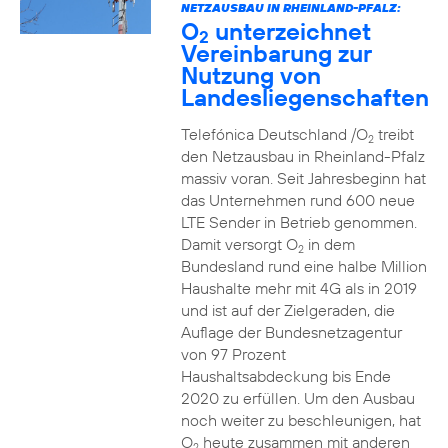
NETZAUSBAU IN RHEINLAND-PFALZ:
O
unterzeichnet
2
Vereinbarung zur
Nutzung von
Landesliegenschaften
Telefónica Deutschland /O
treibt
2
den Netzausbau in Rheinland-Pfalz
massiv voran. Seit Jahresbeginn hat
das Unternehmen rund 600 neue
LTE Sender in Betrieb genommen.
Damit versorgt O
in dem
2
Bundesland rund eine halbe Million
Haushalte mehr mit 4G als in 2019
und ist auf der Zielgeraden, die
Auflage der Bundesnetzagentur
von 97 Prozent
Haushaltsabdeckung bis Ende
2020 zu erfüllen. Um den Ausbau
noch weiter zu beschleunigen, hat
O
heute zusammen mit anderen
2