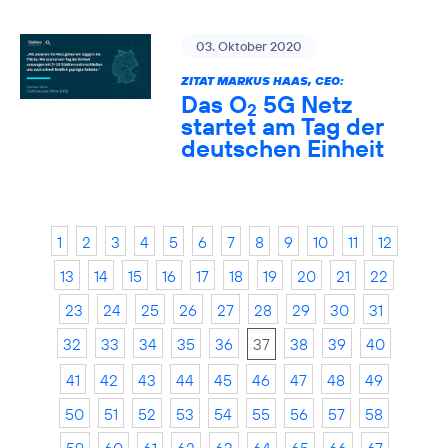
03. Oktober 2020
ZITAT MARKUS HAAS, CEO:
Das O
5G Netz
2
startet am Tag der
deutschen Einheit
1
2
3
4
5
6
7
8
9
10
11
12
13
14
15
16
17
18
19
20
21
22
23
24
25
26
27
28
29
30
31
32
33
34
35
36
37
38
39
40
41
42
43
44
45
46
47
48
49
50
51
52
53
54
55
56
57
58