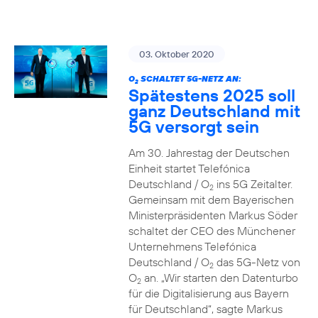
03. Oktober 2020
O
SCHALTET 5G-NETZ AN:
2
Spätestens 2025 soll
ganz Deutschland mit
5G versorgt sein
Am 30. Jahrestag der Deutschen
Einheit startet Telefónica
Deutschland / O
ins 5G Zeitalter.
2
Gemeinsam mit dem Bayerischen
Ministerpräsidenten Markus Söder
schaltet der CEO des Münchener
Unternehmens Telefónica
Deutschland / O
das 5G-Netz von
2
O
an. „Wir starten den Datenturbo
2
für die Digitalisierung aus Bayern
für Deutschland“, sagte Markus