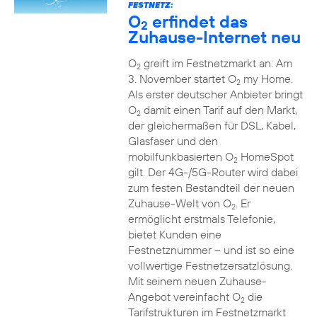
FESTNETZ:
O
erfindet das
2
Zuhause-Internet neu
O
greift im Festnetzmarkt an: Am
2
3. November startet O
my Home.
2
Als erster deutscher Anbieter bringt
O
damit einen Tarif auf den Markt,
2
der gleichermaßen für DSL, Kabel,
Glasfaser und den
mobilfunkbasierten O
HomeSpot
2
gilt. Der 4G-/5G-Router wird dabei
zum festen Bestandteil der neuen
Zuhause-Welt von O
. Er
2
ermöglicht erstmals Telefonie,
bietet Kunden eine
Festnetznummer – und ist so eine
vollwertige Festnetzersatzlösung.
Mit seinem neuen Zuhause-
Angebot vereinfacht O
die
2
Tarifstrukturen im Festnetzmarkt