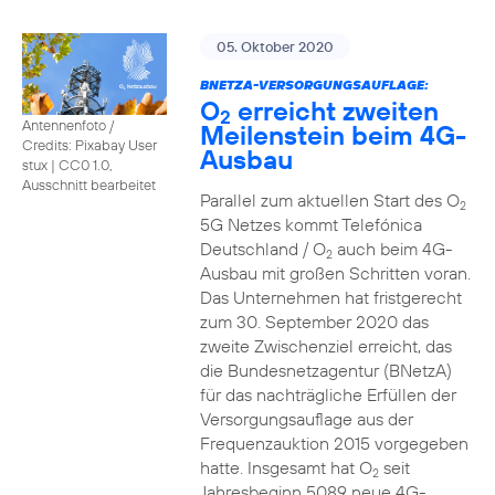
05. Oktober 2020
BNETZA-VERSORGUNGSAUFLAGE:
O
erreicht zweiten
2
Antennenfoto /
Meilenstein beim 4G-
Credits: Pixabay User
Ausbau
stux
|
CC0 1.0,
Ausschnitt bearbeitet
Parallel zum aktuellen Start des O
2
5G Netzes kommt Telefónica
Deutschland / O
auch beim 4G-
2
Ausbau mit großen Schritten voran.
Das Unternehmen hat fristgerecht
zum 30. September 2020 das
zweite Zwischenziel erreicht, das
die Bundesnetzagentur (BNetzA)
für das nachträgliche Erfüllen der
Versorgungsauflage aus der
Frequenzauktion 2015 vorgegeben
hatte. Insgesamt hat O
seit
2
Jahresbeginn 5089 neue 4G-