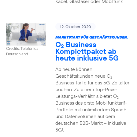
Kabel, Glasfaser oder Mobilfunk.
12. Oktober 2020
MARKTSTART FÜR GESCHÄFTSKUNDEN:
O
Business
2
Credits: Telefónica
Komplettpaket ab
Deutschland
heute inklusive 5G
Ab heute können
Geschäftskunden neue O
2
Business Tarife für das 5G-Zeitalter
buchen. Zu einem Top-Preis-
Leistungs-Verhältnis bietet O
2
Business das erste Mobilfunktarif-
Portfolio mit unlimitiertem Sprach-
und Datenvolumen auf dem
deutschen B2B-Markt – inklusive
5G
.
1