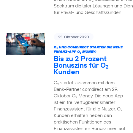
2
Spektrum digitaler Lösungen und Dien
für Privat- und Geschäftskunden.
23. Oktober 2020
O
UND COMDIRECT STARTEN DIE NEUE
2
FINANZ-APP O
MONEY:
2
Bis zu 2 Prozent
Bonuszins für O
2
Kunden
O
startet zusammen mit dem
2
Bank-Partner comdirect am 29.
Oktober O
Money. Die neue App
2
ist ein frei verfügbarer smarter
Finanzassistent für alle Nutzer. O
2
Kunden erhalten neben den
praktischen Funktionen des
Finanzassistenten Bonuszinsen auf