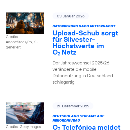
03. Januar 2026
DATENREKORD NACH MITTERNACHT
Upload-Schub sorgt
Credits:
für Silvester-
AdobeStock/Pp, KI-
Höchstwerte im
generiert
O
Netz
2
Der Jahreswechsel 2025/26
veränderte die mobile
Datennutzung in Deutschland
schlagartig
21. Dezember 2025
DEUTSCHLAND STREAMT AUF
REKORDNIVEAU
O
Telefónica meldet
Credits: Gettyimages
2