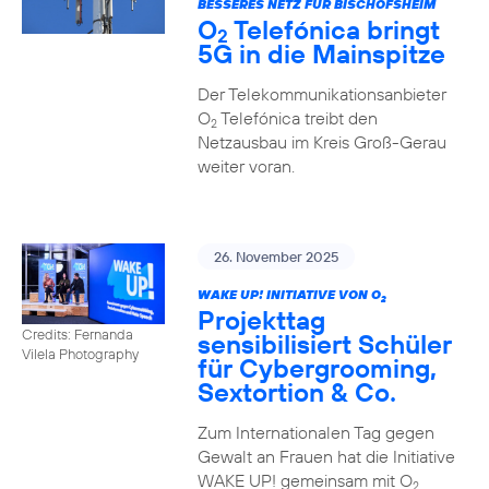
BESSERES NETZ FÜR BISCHOFSHEIM
O
Telefónica bringt
2
5G in die Mainspitze
Der Telekommunikationsanbieter
O
Telefónica treibt den
2
Netzausbau im Kreis Groß-Gerau
weiter voran.
26. November 2025
WAKE UP! INITIATIVE VON O
2
Projekttag
Credits: Fernanda
sensibilisiert Schüler
Vilela Photography
für Cybergrooming,
Sextortion & Co.
Zum Internationalen Tag gegen
Gewalt an Frauen hat die Initiative
WAKE UP! gemeinsam mit O
2