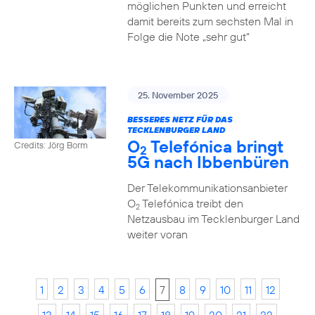
möglichen Punkten und erreicht
damit bereits zum sechsten Mal in
Folge die Note „sehr gut“
25. November 2025
BESSERES NETZ FÜR DAS
TECKLENBURGER LAND
O
Telefónica bringt
Credits: Jörg Borm
2
5G nach Ibbenbüren
Der Telekommunikationsanbieter
O
Telefónica treibt den
2
Netzausbau im Tecklenburger Land
weiter voran
1
2
3
4
5
6
7
8
9
10
11
12