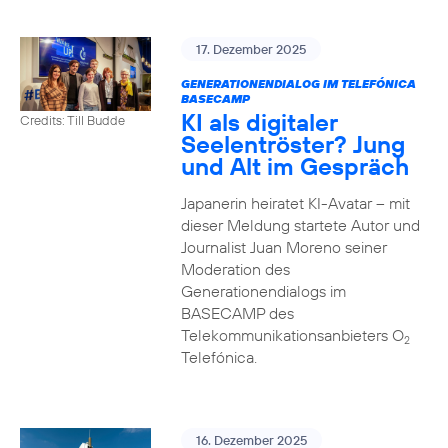
17. Dezember 2025
GENERATIONENDIALOG IM TELEFÓNICA
BASECAMP
KI als digitaler
Credits: Till Budde
Seelentröster? Jung
und Alt im Gespräch
Japanerin heiratet KI-Avatar – mit
dieser Meldung startete Autor und
Journalist Juan Moreno seiner
Moderation des
Generationendialogs im
BASECAMP des
Telekommunikationsanbieters O
2
Telefónica.
16. Dezember 2025