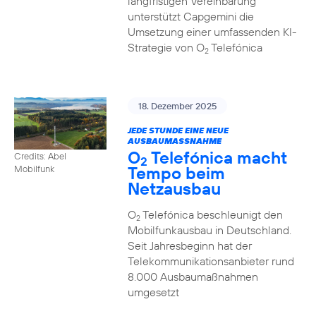
langfristigen Vereinbarung
unterstützt Capgemini die
Umsetzung einer umfassenden KI-
Strategie von O
Telefónica
2
18. Dezember 2025
JEDE STUNDE EINE NEUE
AUSBAUMASSNAHME
O
Telefónica macht
Credits: Abel
2
Tempo beim
Mobilfunk
Netzausbau
O
Telefónica beschleunigt den
2
Mobilfunkausbau in Deutschland.
Seit Jahresbeginn hat der
Telekommunikationsanbieter rund
8.000 Ausbaumaßnahmen
umgesetzt