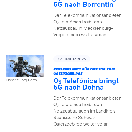
5G nach Borrentin
Der Telekommunikationsanbieter
O
Telefónica treibt den
2
Netzausbau in Mecklenburg-
Vorpommern weiter voran.
06. Januar 2026
BESSERES NETZ FÜR DAS TOR ZUM
OSTERZGEBIRGE
O
Telefónica bringt
Credits: Jörg Borm
2
5G nach Dohna
Der Telekommunikationsanbieter
O
Telefónica treibt den
2
Netzausbau auch im Landkreis
Sächsische Schweiz-
Osterzgebirge weiter voran