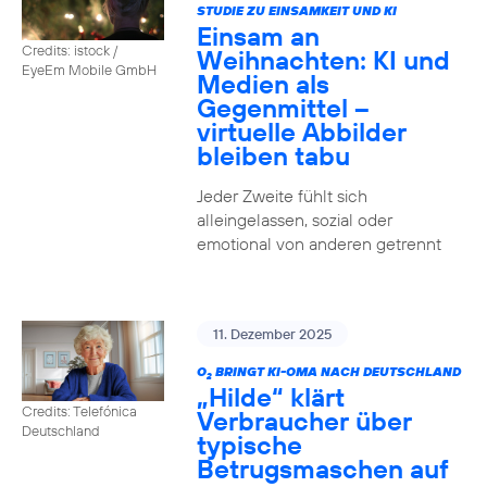
STUDIE ZU EINSAMKEIT UND KI
Einsam an
Credits: istock /
Weihnachten: KI und
EyeEm Mobile GmbH
Medien als
Gegenmittel –
virtuelle Abbilder
bleiben tabu
Jeder Zweite fühlt sich
alleingelassen, sozial oder
emotional von anderen getrennt
11. Dezember 2025
O
BRINGT KI-OMA NACH DEUTSCHLAND
2
„Hilde“ klärt
Credits: Telefónica
Verbraucher über
Deutschland
typische
Betrugsmaschen auf