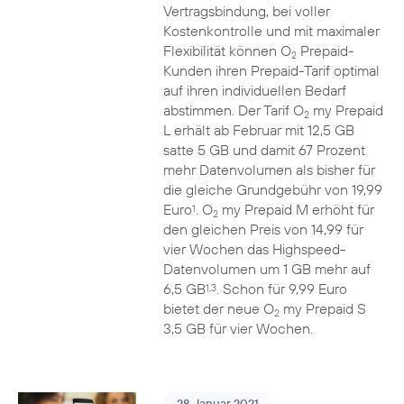
Vertragsbindung, bei voller
Kostenkontrolle und mit maximaler
Flexibilität können O
Prepaid-
2
Kunden ihren Prepaid-Tarif optimal
auf ihren individuellen Bedarf
abstimmen. Der Tarif O
my Prepaid
2
L erhält ab Februar mit 12,5 GB
satte 5 GB und damit 67 Prozent
mehr Datenvolumen als bisher für
die gleiche Grundgebühr von 19,99
Euro
. O
my Prepaid M erhöht für
1
2
den gleichen Preis von 14,99 für
vier Wochen das Highspeed-
Datenvolumen um 1 GB mehr auf
6,5 GB
. Schon für 9,99 Euro
1,3
bietet der neue O
my Prepaid S
2
3,5 GB für vier Wochen.
28. Januar 2021