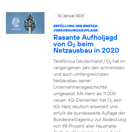
12. Januar 2021
ERFÜLLUNG DER BNETZA-
VERSORGUNGSAUFLAGE:
Rasante Aufholjagd
von O
beim
2
Netzausbau in 2020
Telefónica Deutschland / O
hat im
2
vergangenen Jahr den schnellsten
und auch umfangreichsten
Netzausbau seiner
Unternehmensgeschichte
umgesetzt. Mit mehr als 11.000
neuen 4G-Elementen hat O
sein
2
4G-Netz deutlich erweitert und
erfüllt die bundesweite Auflage der
Bundesnetzagentur zur Abdeckung
von 98 Prozent aller Haushalte.