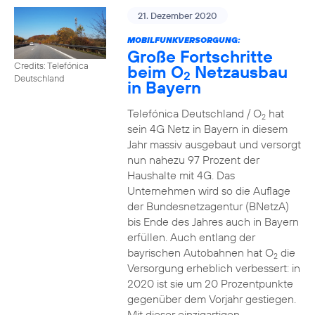
21. Dezember 2020
MOBILFUNKVERSORGUNG:
Große Fortschritte
Credits: Telefónica
beim O
Netzausbau
2
Deutschland
in Bayern
Telefónica Deutschland / O
hat
2
sein 4G Netz in Bayern in diesem
Jahr massiv ausgebaut und versorgt
nun nahezu 97 Prozent der
Haushalte mit 4G. Das
Unternehmen wird so die Auflage
der Bundesnetzagentur (BNetzA)
bis Ende des Jahres auch in Bayern
erfüllen. Auch entlang der
bayrischen Autobahnen hat O
die
2
Versorgung erheblich verbessert: in
2020 ist sie um 20 Prozentpunkte
gegenüber dem Vorjahr gestiegen.
Mit dieser einzigartigen