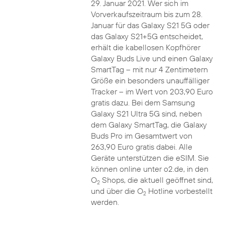
29. Januar 2021. Wer sich im
Vorverkaufszeitraum bis zum 28.
Januar für das Galaxy S21 5G oder
das Galaxy S21+5G entscheidet,
erhält die kabellosen Kopfhörer
Galaxy Buds Live und einen Galaxy
SmartTag – mit nur 4 Zentimetern
Größe ein besonders unauffälliger
Tracker – im Wert von 203,90 Euro
gratis dazu. Bei dem Samsung
Galaxy S21 Ultra 5G sind, neben
dem Galaxy SmartTag, die Galaxy
Buds Pro im Gesamtwert von
263,90 Euro gratis dabei. Alle
Geräte unterstützen die eSIM. Sie
können online unter o2.de, in den
O
Shops, die aktuell geöffnet sind,
2
und über die O
Hotline vorbestellt
2
werden.