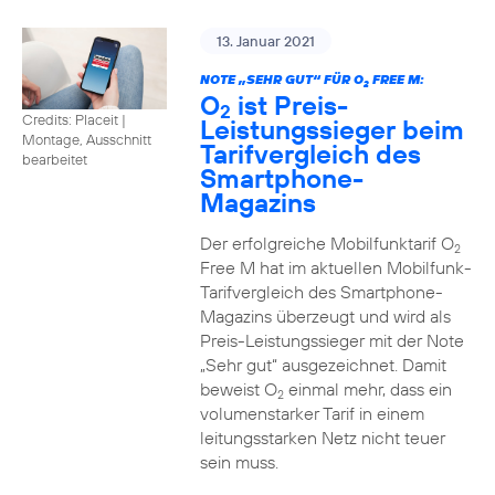
13. Januar 2021
NOTE „SEHR GUT“ FÜR O
FREE M:
2
O
ist Preis-
2
Credits: Placeit
|
Leistungssieger beim
Montage, Ausschnitt
Tarifvergleich des
bearbeitet
Smartphone-
Magazins
Der erfolgreiche Mobilfunktarif O
2
Free M hat im aktuellen Mobilfunk-
Tarifvergleich des Smartphone-
Magazins überzeugt und wird als
Preis-Leistungssieger mit der Note
„Sehr gut“ ausgezeichnet. Damit
beweist O
einmal mehr, dass ein
2
volumenstarker Tarif in einem
leitungsstarken Netz nicht teuer
sein muss.