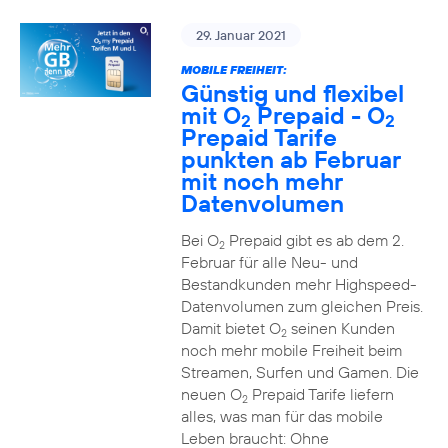
29. Januar 2021
MOBILE FREIHEIT:
Günstig und flexibel
mit O
Prepaid - O
2
2
Prepaid Tarife
punkten ab Februar
mit noch mehr
Datenvolumen
Bei O
Prepaid gibt es ab dem 2.
2
Februar für alle Neu- und
Bestandkunden mehr Highspeed-
Datenvolumen zum gleichen Preis.
Damit bietet O
seinen Kunden
2
noch mehr mobile Freiheit beim
Streamen, Surfen und Gamen. Die
neuen O
Prepaid Tarife liefern
2
alles, was man für das mobile
Leben braucht: Ohne