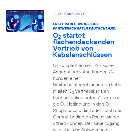
26. Januar 2021
ERSTE KABEL-WHOLESALE-
PARTNERSCHAFT IN DEUTSCHLAND:
O
startet
2
flächendeckenden
Vertrieb von
Kabelanschlüssen
O
komplettiert sein Zuhause-
2
Angebot: Ab sofort können O
2
Kunden einen
Breitbandinternetzugang via Kabel
in allen O
Vertriebskanälen
2
buchen, online unter o2.de, über
die O
Hotline und in den O
2
2
Shops, sobald die Läden nach der
Corona-bedingten Pause wieder
öffnen können. Der Kabelzugang
wird über das Abkommen mit