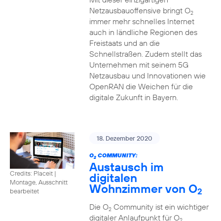
Netzausbauoffensive bringt O
2
immer mehr schnelles Internet
auch in ländliche Regionen des
Freistaats und an die
Schnellstraßen. Zudem stellt das
Unternehmen mit seinem 5G
Netzausbau und Innovationen wie
OpenRAN die Weichen für die
digitale Zukunft in Bayern.
18. Dezember 2020
O
COMMUNITY:
2
Austausch im
Credits: Placeit
|
digitalen
Montage, Ausschnitt
Wohnzimmer von O
2
bearbeitet
Die O
Community ist ein wichtiger
2
digitaler Anlaufpunkt für O
2