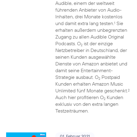
Audible, einem der weltweit
führenden Anbieter von Audio-
Inhalten, drei Monate kostenlos
und damit extra lang testen.
Sie
1
erhalten außerdem unbegrenzten
Zugang zu allen Audible Original
Podcasts. O
ist der einzige
2
Netzbetreiber in Deutschland, der
seinen Kunden ausgewählte
Dienste von Amazon anbietet und
damit seine Entertainment-
Strategie ausbaut. O
Postpaid
2
Kunden erhalten Amazon Music
Unlimited fünf Monate geschenkt.
2
Auch hier profitieren O
Kunden
2
exklusiv von den extra langen
Testzeiträumen.
01. Februar 2021