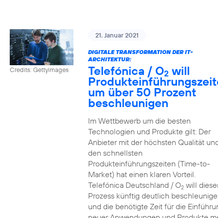
21. Januar 2021
DIGITALE TRANSFORMATION DER IT-
ARCHITEKTUR:
Telefónica / O
will
Credits: Gettyimages
2
Produkteinführungszei
um über 50 Prozent
beschleunigen
Im Wettbewerb um die besten
Technologien und Produkte gilt: Der
Anbieter mit der höchsten Qualität un
den schnellsten
Produkteinführungszeiten (Time-to-
Market) hat einen klaren Vorteil.
Telefónica Deutschland / O
will diese
2
Prozess künftig deutlich beschleunig
und die benötigte Zeit für die Einführu
neuer Anwendungen und Produkte m