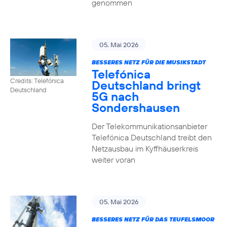
genommen
05. Mai 2026
BESSERES NETZ FÜR DIE MUSIKSTADT
Telefónica
Credits: Telefónica
Deutschland bringt
Deutschland
5G nach
Sondershausen
Der Telekommunikationsanbieter
Telefónica Deutschland treibt den
Netzausbau im Kyffhäuserkreis
weiter voran
05. Mai 2026
BESSERES NETZ FÜR DAS TEUFELSMOOR