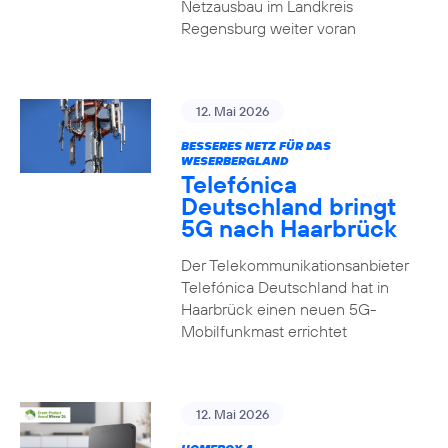
Netzausbau im Landkreis
Regensburg weiter voran
12. Mai 2026
BESSERES NETZ FÜR DAS
WESERBERGLAND
Telefónica
Deutschland bringt
5G nach Haarbrück
Der Telekommunikationsanbieter
Telefónica Deutschland hat in
Haarbrück einen neuen 5G-
Mobilfunkmast errichtet
12. Mai 2026