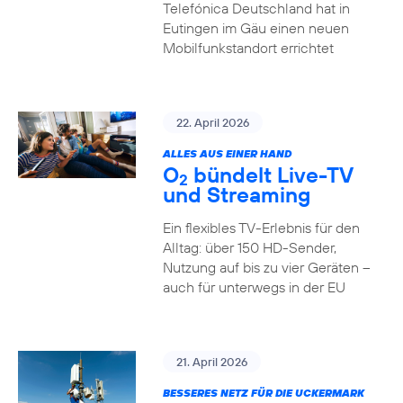
Telefónica Deutschland hat in
Eutingen im Gäu einen neuen
Mobilfunkstandort errichtet
22. April 2026
ALLES AUS EINER HAND
O
bündelt Live-TV
2
und Streaming
Ein flexibles TV-Erlebnis für den
Alltag: über 150 HD-Sender,
Nutzung auf bis zu vier Geräten –
auch für unterwegs in der EU
21. April 2026
BESSERES NETZ FÜR DIE UCKERMARK