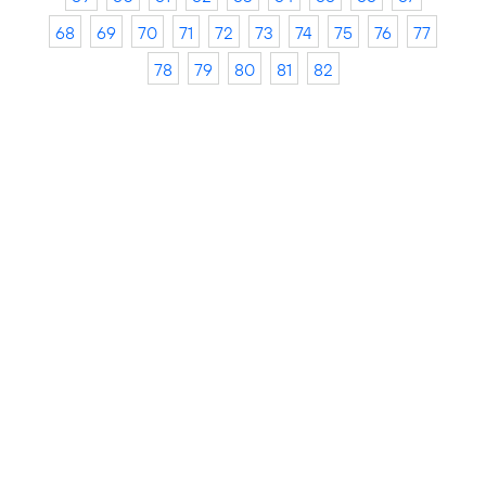
68
69
70
71
72
73
74
75
76
77
78
79
80
81
82