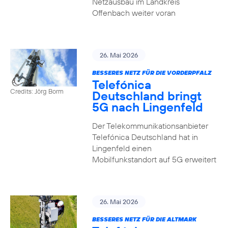
Netzausbau im Landkreis
Offenbach weiter voran
26. Mai 2026
BESSERES NETZ FÜR DIE VORDERPFALZ
Telefónica
Credits: Jörg Borm
Deutschland bringt
5G nach Lingenfeld
Der Telekommunikationsanbieter
Telefónica Deutschland hat in
Lingenfeld einen
Mobilfunkstandort auf 5G erweitert
26. Mai 2026
BESSERES NETZ FÜR DIE ALTMARK