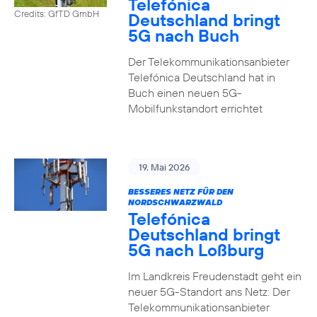
Telefónica
Credits: GfTD GmbH
Deutschland bringt
5G nach Buch
Der Telekommunikationsanbieter
Telefónica Deutschland hat in
Buch einen neuen 5G-
Mobilfunkstandort errichtet
19. Mai 2026
BESSERES NETZ FÜR DEN
NORDSCHWARZWALD
Telefónica
Deutschland bringt
5G nach Loßburg
Im Landkreis Freudenstadt geht ein
neuer 5G-Standort ans Netz: Der
Telekommunikationsanbieter