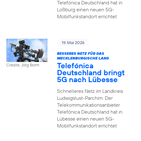
Telefónica Deutschland hat in
Loßburg einen neuen 5G-
Mobilfunkstandort errichtet
19. Mai 2026
BESSERES NETZ FÜR DAS
MECKLENBURGISCHE LAND
Telefónica
Credits: Jörg Borm
Deutschland bringt
5G nach Lübesse
Schnelleres Netz im Landkreis
Ludwigslust-Parchim: Der
Telekommunikationsanbieter
Telefónica Deutschland hat in
Lübesse einen neuen 5G-
Mobilfunkstandort errichtet