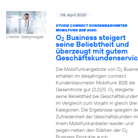
08. April 2020
STUDIE CONNECT KUNDENBAROMETER
MOBILFUNK B2B 2020:
O
Business steigert
Credits: Gettyimages
2
seine Beliebtheit und
überzeugt mit gutem
Geschäftskundenservi
Die Mobilfunkangebote von O
Busine
2
erhalten im diesjährigen connect
Kundenbarometer Mobilfunk B2B die
Gesamtnote gut (2,2)(1). O
steigerte
2
seine Beliebtheit bei Geschäftskunde
im Vergleich zum Vorjahr in gleich drei
Kategorien. Die Ergebnisse spiegeln di
Zufriedenheit der Geschäftskunden mi
ihrem Mobilfunkanbieter wieder und
zeigen neben den Stärken der O
2
Business Produkte auch