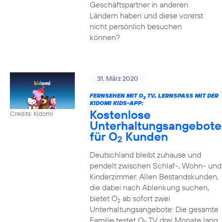
Geschäftspartner in anderen
Ländern haben und diese vorerst
nicht persönlich besuchen
können?
31. März 2020
FERNSEHEN MIT O
TV, LERNSPASS MIT DER K
2
IDOMI KIDS-APP:
Kostenlose
Credits: Kidomi
Unterhaltungsangebote
für O
Kunden
2
Deutschland bleibt zuhause und
pendelt zwischen Schlaf-, Wohn- und
Kinderzimmer. Allen Bestandskunden,
die dabei nach Ablenkung suchen,
bietet O
ab sofort zwei
2
Unterhaltungsangebote: Die gesamte
Familie testet O
TV drei Monate lang