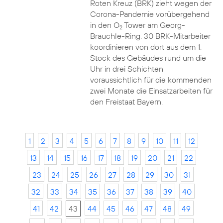
Roten Kreuz (BRK) zieht wegen der
Corona-Pandemie vorübergehend
in den O
Tower am Georg-
2
Brauchle-Ring. 30 BRK-Mitarbeiter
koordinieren von dort aus dem 1.
Stock des Gebäudes rund um die
Uhr in drei Schichten
voraussichtlich für die kommenden
zwei Monate die Einsatzarbeiten für
den Freistaat Bayern.
1
2
3
4
5
6
7
8
9
10
11
12
13
14
15
16
17
18
19
20
21
22
23
24
25
26
27
28
29
30
31
32
33
34
35
36
37
38
39
40
41
42
43
44
45
46
47
48
49