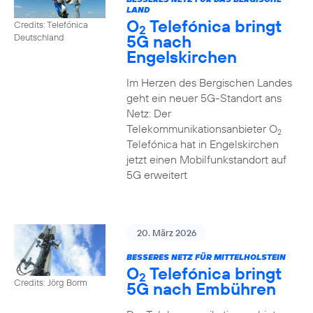
LAND
O
Telefónica bringt
Credits: Telefónica
2
5G nach
Deutschland
Engelskirchen
Im Herzen des Bergischen Landes
geht ein neuer 5G-Standort ans
Netz: Der
Telekommunikationsanbieter O
2
Telefónica hat in Engelskirchen
jetzt einen Mobilfunkstandort auf
5G erweitert
20. März 2026
BESSERES NETZ FÜR MITTELHOLSTEIN
O
Telefónica bringt
2
Credits: Jörg Borm
5G nach Embühren