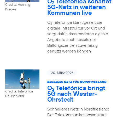
O
Telefónica schaltet
2
Credits: Henning
5G-Netz in weiteren
Koepke
Kommunen live
O
Telefónica stärkt gezielt die
2
digitale Infrastruktur vor Ort und
sorgt dafür, dass moderne digitale
Angebote auch abseits der
Ballungszentren zuverlässig
genutzt werden können
20. März 2026
BESSERES NETZ FÜR NORDFRIESLAND
O
Telefónica bringt
2
Credits: Telefónica
5G nach Wester-
Deutschland
Ohrstedt
Schnelleres Netz in Nordfriesland:
Der Telekommunikationsanbieter