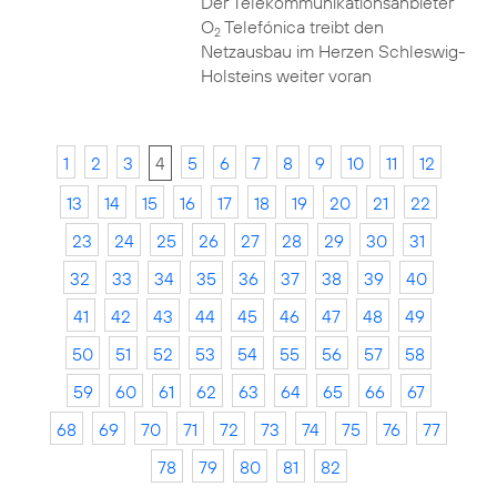
Der Telekommunikationsanbieter
O
Telefónica treibt den
2
Netzausbau im Herzen Schleswig-
Holsteins weiter voran
1
2
3
4
5
6
7
8
9
10
11
12
13
14
15
16
17
18
19
20
21
22
23
24
25
26
27
28
29
30
31
32
33
34
35
36
37
38
39
40
41
42
43
44
45
46
47
48
49
50
51
52
53
54
55
56
57
58
59
60
61
62
63
64
65
66
67
68
69
70
71
72
73
74
75
76
77
78
79
80
81
82