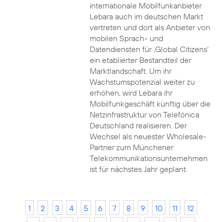
internationale Mobilfunkanbieter
Lebara auch im deutschen Markt
vertreten und dort als Anbieter von
mobilen Sprach- und
Datendiensten für ‚Global Citizens‘
ein etablierter Bestandteil der
Marktlandschaft. Um ihr
Wachstumspotenzial weiter zu
erhöhen, wird Lebara ihr
Mobilfunkgeschäft künftig über die
Netzinfrastruktur von Telefónica
Deutschland realisieren. Der
Wechsel als neuester Wholesale-
Partner zum Münchener
Telekommunikationsunternehmen
ist für nächstes Jahr geplant.
1
2
3
4
5
6
7
8
9
10
11
12