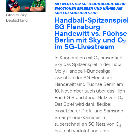
MIT NEUESTER 5G-TECHNOLOGIE MEHR
EMOTIONEN ERLEBEN UND NÄHER AM
SPIELGESCHEHEN SEIN:
Credits: Sky
Handball-Spitzenspiel
Deutschland
SG Flensburg
Handewitt vs. Füchse
Berlin mit Sky und O
2
im 5G-Livestream
In Kooperation mit O
präsentiert
2
Sky das Spitzenspiel in der Liqui
Moly Handball-Bundesliga
zwischen der SG Flensburg-
Handewitt und Füchse Berlin am
10. November auch über das High-
End 5G Standalone-Netz von O
.
2
Das Spiel wird dank flexibel
einsetzbarer Profi- und Samsung-
Smartphone-Kameras im
superschnellen 5G Netz von O
2
hautnah verfolgt und unter