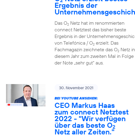
2
Ergebnis der
Unternehmensgeschich
Das O
Netz hat im renommierten
2
connect Netztest das bisher beste
Ergebnis in der Unternehmensgeschic
von Telefónica / O
erzielt. Das
2
Fachmagazin zeichnete das O
Netz in
2
diesem Jahr zum zweiten Mal in Folge 
der Note „sehr gut“ aus.
30. November 2021
BEI YOUTUBE ANSEHEN:
CEO Markus Haas
zum connect Netztest
2022 - "Wir verfügen
über das beste O
2
Netz aller Zeiten."