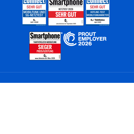
Home
Unternehmen
Netze
Nachhaltigkeit
Kunden
Investoren
Partner
Karriere
Presse
News
Privatkunden
Geschäftskunden
Worldwide