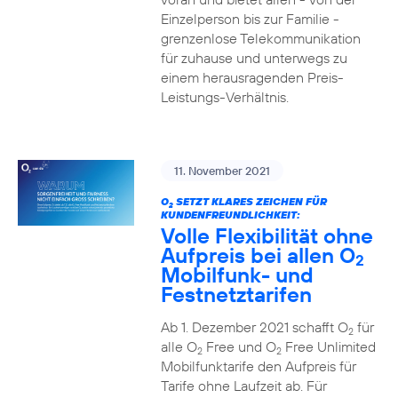
Einzelperson bis zur Familie -
grenzenlose Telekommunikation
für zuhause und unterwegs zu
einem herausragenden Preis-
Leistungs-Verhältnis.
11. November 2021
O
SETZT KLARES ZEICHEN FÜR
2
KUNDENFREUNDLICHKEIT:
Volle Flexibilität ohne
Aufpreis bei allen O
2
Mobilfunk- und
Festnetztarifen
Ab 1. Dezember 2021 schafft O
für
2
alle O
Free und O
Free Unlimited
2
2
Mobilfunktarife den Aufpreis für
Tarife ohne Laufzeit ab. Für