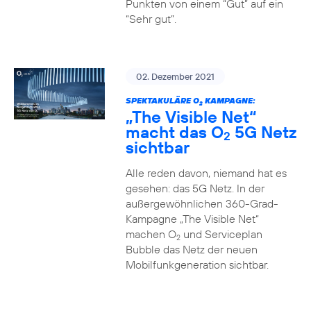
Punkten von einem “Gut” auf ein
“Sehr gut”.
02. Dezember 2021
SPEKTAKULÄRE O
KAMPAGNE:
2
„The Visible Net“
macht das O
5G Netz
2
sichtbar
Alle reden davon, niemand hat es
gesehen: das 5G Netz. In der
außergewöhnlichen 360-Grad-
Kampagne „The Visible Net“
machen O
und Serviceplan
2
Bubble das Netz der neuen
Mobilfunkgeneration sichtbar.