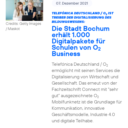
07. Dezember 2021
TELEFÓNICA DEUTSCHLAND / O
IST
2
TREIBER DER DIGITALISIERUNG DES
BILDUNGSWESENS:
Credits: Getty Images
Die Stadt Bochum
/ Maskot
erhält 1.000
Digitalpakete für
Schulen von O
2
Business
Telefónica Deutschland / O
2
ermöglicht mit seinen Services die
Digitalisierung von Wirtschaft und
Gesellschaft. Das erneut von der
Fachzeitschrift Connect mit “sehr
gut” ausgezeichnete O
2
Mobilfunknetz ist die Grundlage für
Kommunikation, innovative
Geschäftsmodelle, Industrie 4.0
und digitale Teilhabe.