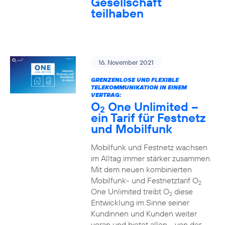
Gesellschaft
teilhaben
16. November 2021
GRENZENLOSE UND FLEXIBLE
TELEKOMMUNIKATION IN EINEM
VERTRAG:
O
One Unlimited –
2
ein Tarif für Festnetz
und Mobilfunk
Mobilfunk und Festnetz wachsen
im Alltag immer stärker zusammen.
Mit dem neuen kombinierten
Mobilfunk- und Festnetztarif O
2
One Unlimited treibt O
diese
2
Entwicklung im Sinne seiner
Kundinnen und Kunden weiter
voran und bietet allen - von der