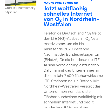
2
MACHT FORTSCHRITTE:
Jetzt weitflächig
Credits: Shutterstock /
schnelles Internet
nitpicker
von O
in Nordrhein-
2
Westfalen
Telefónica Deutschland / O
treibt
2
den LTE (4G)-Ausbau im O
Netz
2
massiv voran, um die bis
Jahresende 2020 geltende
Nachfrist der Bundesnetzagentur
(BNetzA) für die bundesweite LTE-
Ausbauverpflichtung einzuhalten.
Dafür nimmt das Unternehmen in
diesem Jahr 7.600 flächenwirksame
LTE-Stationen neu in Betrieb. Mit
Nordrhein-Westfalen versorgt das
Unternehmen nun das erste
Flächenbundesland weitflächig mit
schnellem Internet und deckt
mindestens 97 Prozent der