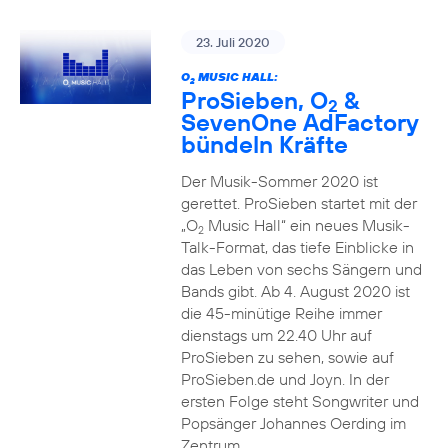
23. Juli 2020
O
MUSIC HALL:
2
ProSieben, O
&
2
SevenOne AdFactory
bündeln Kräfte
Der Musik-Sommer 2020 ist
gerettet. ProSieben startet mit der
„O
Music Hall“ ein neues Musik-
2
Talk-Format, das tiefe Einblicke in
das Leben von sechs Sängern und
Bands gibt. Ab 4. August 2020 ist
die 45-minütige Reihe immer
dienstags um 22.40 Uhr auf
ProSieben zu sehen, sowie auf
ProSieben.de und Joyn. In der
ersten Folge steht Songwriter und
Popsänger Johannes Oerding im
Zentrum.