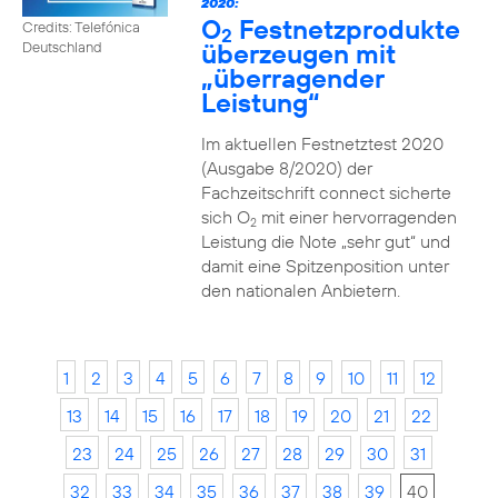
2020:
O
Festnetzprodukte
Credits: Telefónica
2
überzeugen mit
Deutschland
„überragender
Leistung“
Im aktuellen Festnetztest 2020
(Ausgabe 8/2020) der
Fachzeitschrift connect sicherte
sich O
mit einer hervorragenden
2
Leistung die Note „sehr gut“ und
damit eine Spitzenposition unter
den nationalen Anbietern.
1
2
3
4
5
6
7
8
9
10
11
12
13
14
15
16
17
18
19
20
21
22
23
24
25
26
27
28
29
30
31
32
33
34
35
36
37
38
39
40