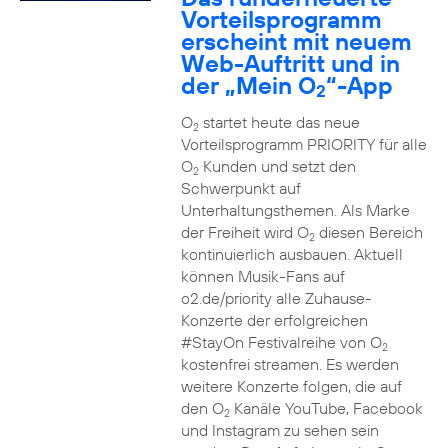
Vorteilsprogramm
erscheint mit neuem
Web-Auftritt und in
der „Mein O
“-App
2
O
startet heute das neue
2
Vorteilsprogramm PRIORITY für alle
O
Kunden und setzt den
2
Schwerpunkt auf
Unterhaltungsthemen. Als Marke
der Freiheit wird O
diesen Bereich
2
kontinuierlich ausbauen. Aktuell
können Musik-Fans auf
o2.de/priority alle Zuhause-
Konzerte der erfolgreichen
#StayOn Festivalreihe von O
2
kostenfrei streamen. Es werden
weitere Konzerte folgen, die auf
den O
Kanäle YouTube, Facebook
2
und Instagram zu sehen sein