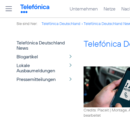
Unternehmen
Netze
Nach
Sie sind hier:
Telefónica Deutschland
Telefónica Deutschland Ne
Telefónica 
Telefónica Deutschland
News
Blogartikel
Lokale
Ausbaumeldungen
Pressemitteilungen
Credits: Placeit
|
Montage, A
bearbeitet