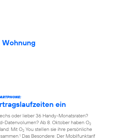
ue Wohnung
MARTPHONE:
rtragslaufzeiten ein
echs oder lieber 36 Handy-Monatsraten?
ed-Datenvolumen? Ab 8. Oktober haben O
2
Hand: Mit O
You stellen sie ihre persönliche
2
zusammen.
Das Besondere: Der Mobilfunktarif
1