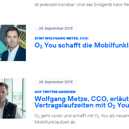
ist jederzeit kündbar. Und das Endgerät kann fl
24. September 2019
ZITAT WOLFGANG METZE, CCO:
O
You schafft die Mobilfunkl
2
24. September 2019
AUF TWITTER ANSEHEN:
Wolfgang Metze, CCO, erläute
Vertragslaufzeiten mit O
Yo
2
O
geht voran und schafft mit O
You als neuem
2
2
Mobilfunklaufzeit ab.