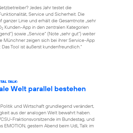
tzbetreiber? Jedes Jahr testet die
Funktionalität, Service und Sicherheit. Die
 ganzer Linie und erhält die Gesamtnote „sehr
O
Kunden-App in den zentralen Kategorien
2
end“) sowie „Service“ (Note „sehr gut“) weiter
ie Münchner zeigen sich bei ihrer Service-App
Das Tool ist äußerst kundenfreundlich.“
TAL TALK:
ale Welt parallel bestehen
Politik und Wirtschaft grundlegend verändert,
igkeit aus der analogen Welt bewahrt haben.
U/CSU-Fraktionsvorsitzende im Bundestag, und
ins EMOTION, gestern Abend beim UdL Talk im