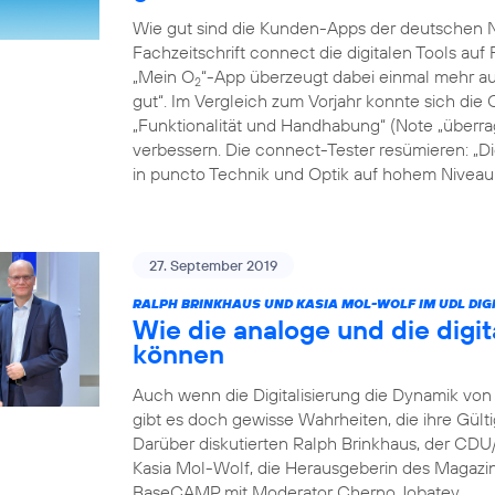
Wie gut sind die Kunden-Apps der deutschen Ne
Fachzeitschrift connect die digitalen Tools auf 
„Mein O
“-App überzeugt dabei einmal mehr auf
2
gut“. Im Vergleich zum Vorjahr konnte sich die 
„Funktionalität und Handhabung“ (Note „überrag
verbessern. Die connect-Tester resümieren: „D
in puncto Technik und Optik auf hohem Niveau: 
27. September 2019
RALPH BRINKHAUS UND KASIA MOL-WOLF IM UDL DIGI
Wie die analoge und die digit
können
Auch wenn die Digitalisierung die Dynamik von 
gibt es doch gewisse Wahrheiten, die ihre Gült
Darüber diskutierten Ralph Brinkhaus, der CD
Kasia Mol-Wolf, die Herausgeberin des Magaz
BaseCAMP mit Moderator Cherno Jobatey.