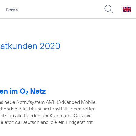
News
vatkunden 2020
den im O
Netz
2
 das neue Notrufsystem AML (Advanced Mobile
chenden erlaubt und im Ernstfall Leben retten
sätzlich alle Kunden der Kernmarke O
sowie
2
elefónica Deutschland, die ein Endgerät mit