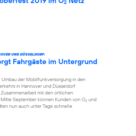
oberfest 2019 im O
Netz
2
NOVER UND DÜSSELDORF:
orgt Fahrgäste im Untergrund
 Umbau der Mobilfunkversorgung in den
erkehrs in Hannover und Düsseldorf
r Zusammenarbeit mit den örtlichen
t Mitte September können Kunden von O
und
2
dten nun auch unter Tage schnelle