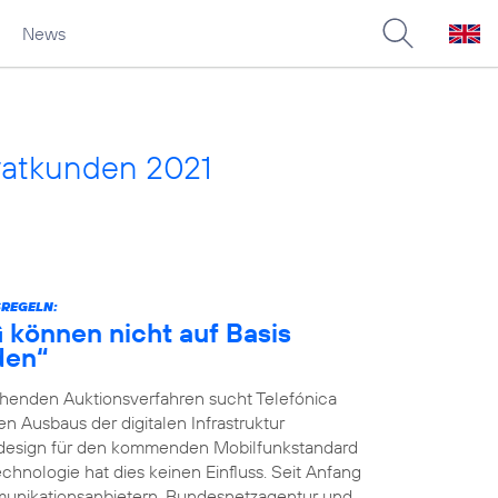
News
vatkunden 2021
SREGELN:
G können nicht auf Basis
den“
ehenden Auktionsverfahren sucht Telefónica
 Ausbaus der digitalen Infrastruktur
nsdesign für den kommenden Mobilfunkstandard
chnologie hat dies keinen Einfluss. Seit Anfang
unikationsanbietern, Bundesnetzagentur und