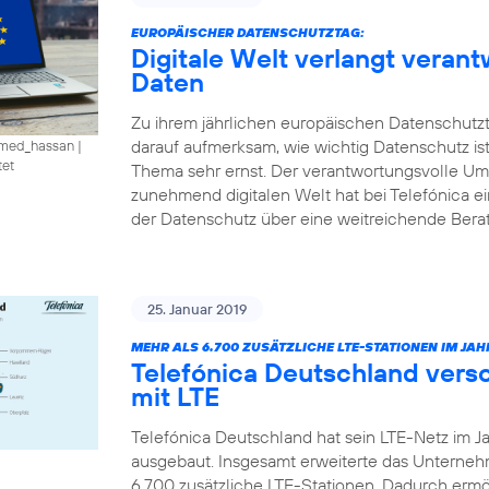
EUROPÄISCHER DATENSCHUTZTAG:
Digitale Welt verlangt vera
Daten
Zu ihrem jährlichen europäischen Datenschutzt
darauf aufmerksam, wie wichtig Datenschutz is
amed_hassan
|
tet
Thema sehr ernst. Der verantwortungsvolle U
zunehmend digitalen Welt hat bei Telefónica e
der Datenschutz über eine weitreichende Ber
25. Januar 2019
MEHR ALS 6.700 ZUSÄTZLICHE LTE-STATIONEN IM JAHR
Telefónica Deutschland vers
mit LTE
Telefónica Deutschland hat sein LTE-Netz im J
ausgebaut. Insgesamt erweiterte das Unterne
6.700 zusätzliche LTE-Stationen. Dadurch ermö