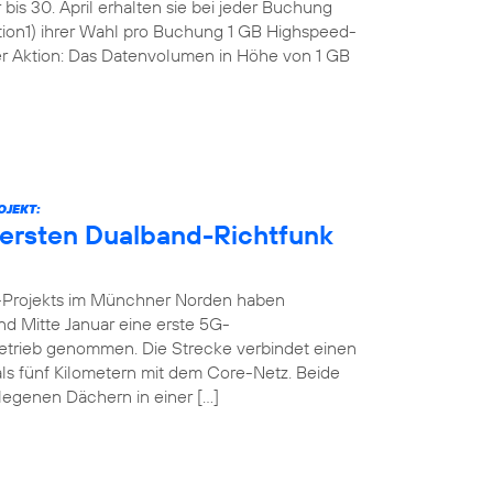
bis 30. April erhalten sie bei jeder Buchung
tion1) ihrer Wahl pro Buchung 1 GB Highspeed-
r Aktion: Das Datenvolumen in Höhe von 1 GB
OJEKT:
 ersten Dualband-Richtfunk
-Projekts im Münchner Norden haben
nd Mitte Januar eine erste 5G-
n Betrieb genommen. Die Strecke verbindet einen
ls fünf Kilometern mit dem Core-Netz. Beide
legenen Dächern in einer […]