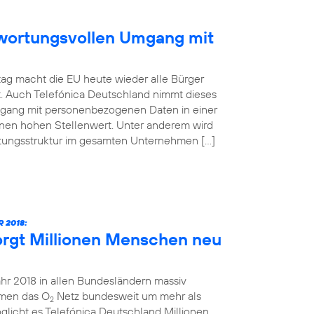
ntwortungsvollen Umgang mit
ag macht die EU heute wieder alle Bürger
t. Auch Telefónica Deutschland nimmt dieses
mgang mit personenbezogenen Daten in einer
inen hohen Stellenwert. Unter anderem wird
atungsstruktur im gesamten Unternehmen […]
 2018:
orgt Millionen Menschen neu
ahr 2018 in allen Bundesländern massiv
hmen das O
Netz bundesweit um mehr als
2
glicht es Telefónica Deutschland Millionen