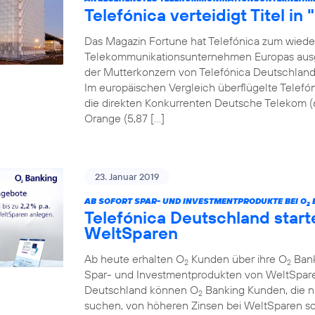
Telefónica verteidigt Titel in
Das Magazin Fortune hat Telefónica zum wiede
Telekommunikationsunternehmen Europas ausgez
der Mutterkonzern von Telefónica Deutschland a
Im europäischen Vergleich überflügelte Telefón
die direkten Konkurrenten Deutsche Telekom (
Orange (5,87 […]
23. Januar 2019
AB SOFORT SPAR- UND INVESTMENTPRODUKTE BEI O
2
Telefónica Deutschland start
WeltSparen
Ab heute erhalten O
Kunden über ihre O
Bank
2
2
Spar- und Investmentprodukten von WeltSparen
Deutschland können O
Banking Kunden, die 
2
suchen, von höheren Zinsen bei WeltSparen so