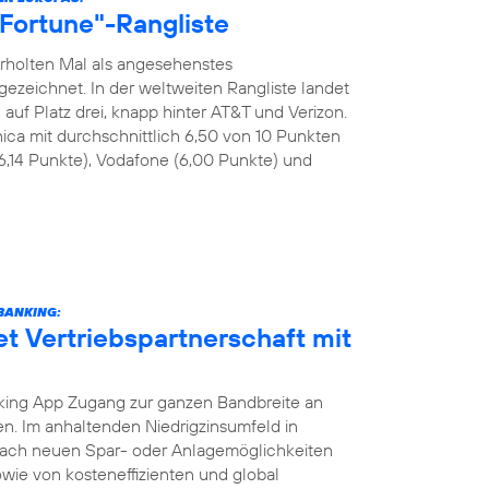
 "Fortune"-Rangliste
rholten Mal als angesehenstes
eichnet. In der weltweiten Rangliste landet
uf Platz drei, knapp hinter AT&T und Verizon.
ica mit durchschnittlich 6,50 von 10 Punkten
6,14 Punkte), Vodafone (6,00 Punkte) und
BANKING:
et Vertriebspartnerschaft mit
ing App Zugang zur ganzen Bandbreite an
. Im anhaltenden Niedrigzinsumfeld in
nach neuen Spar- oder Anlagemöglichkeiten
wie von kosteneffizienten und global