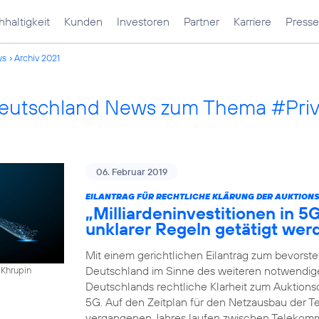
haltigkeit
Kunden
Investoren
Partner
Karriere
Presse
ws
Archiv 2021
Deutschland News zum Thema #Pri
06. Februar 2019
EILANTRAG FÜR RECHTLICHE KLÄRUNG DER AUKTION
„Milliardeninvestitionen in 5
unklarer Regeln getätigt wer
Mit einem gerichtlichen Eilantrag zum bevorst
Deutschland im Sinne des weiteren notwendigen
 Khrupin
Deutschlands rechtliche Klarheit zum Auktio
5G. Auf den Zeitplan für den Netzausbau der Te
vergangenen Jahres laufen zwischen Telekomm