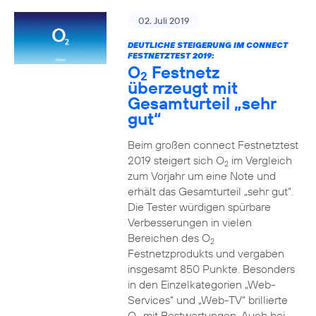
02. Juli 2019
DEUTLICHE STEIGERUNG IM CONNECT
FESTNETZTEST 2019:
O
Festnetz
2
überzeugt mit
Gesamturteil „sehr
gut“
Beim großen connect Festnetztest
2019 steigert sich O
im Vergleich
2
zum Vorjahr um eine Note und
erhält das Gesamturteil „sehr gut“.
Die Tester würdigen spürbare
Verbesserungen in vielen
Bereichen des O
2
Festnetzprodukts und vergaben
insgesamt 850 Punkte. Besonders
in den Einzelkategorien „Web-
Services“ und „Web-TV“ brillierte
O
mit Bestwertungen. Auch bei