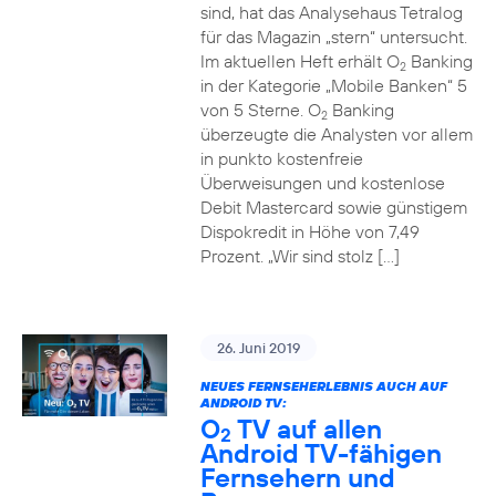
sind, hat das Analysehaus Tetralog
für das Magazin „stern“ untersucht.
Im aktuellen Heft erhält O
Banking
2
in der Kategorie „Mobile Banken“ 5
von 5 Sterne. O
Banking
2
überzeugte die Analysten vor allem
in punkto kostenfreie
Überweisungen und kostenlose
Debit Mastercard sowie günstigem
Dispokredit in Höhe von 7,49
Prozent. „Wir sind stolz […]
26. Juni 2019
NEUES FERNSEHERLEBNIS AUCH AUF
ANDROID TV:
O
TV auf allen
2
Android TV-fähigen
Fernsehern und