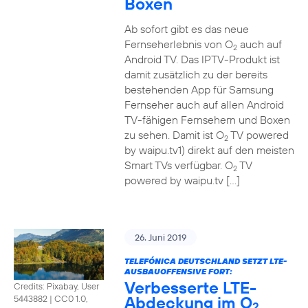
Boxen
Ab sofort gibt es das neue
Fernseherlebnis von O
auch auf
2
Android TV. Das IPTV-Produkt ist
damit zusätzlich zu der bereits
bestehenden App für Samsung
Fernseher auch auf allen Android
TV-fähigen Fernsehern und Boxen
zu sehen. Damit ist O
TV powered
2
by waipu.tv1) direkt auf den meisten
Smart TVs verfügbar. O
TV
2
powered by waipu.tv […]
26. Juni 2019
TELEFÓNICA DEUTSCHLAND SETZT LTE-
AUSBAUOFFENSIVE FORT:
Verbesserte LTE-
Credits: Pixabay, User
Abdeckung im O
5443882
|
CC0 1.0,
2