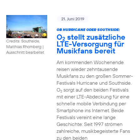
21. Juni 2019
OB HURRICANE ODER SOUTHSIDE:
O
stellt zusätzliche
2
Credits: Southside,
LTE-Versorgung für
Matthias Rhomberg
|
Musikfans bereit
Ausschnitt bearbeitet
Am kommenden Wochenende
reisen wieder zehntausende
Musikfans zu den großen Sommer-
Festivals Hurricane und Southside.
O
sorgt auf den beiden Festivals
2
mit einer LTE-Abdeckung für eine
schnelle mobile Verbindung per
Smartphone ins Internet. Beide
Festivals vereint eine lange
Geschichte: Seit 1997 strömen
zahlreiche, musikbegeisterte Fans
zu den beiden