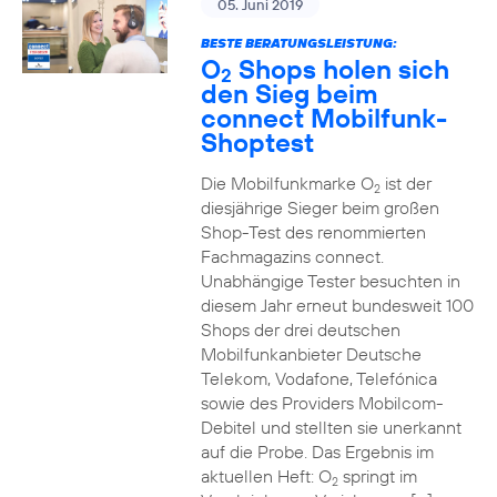
05. Juni 2019
BESTE BERATUNGSLEISTUNG:
O
Shops holen sich
2
den Sieg beim
connect Mobilfunk-
Shoptest
Die Mobilfunkmarke O
ist der
2
diesjährige Sieger beim großen
Shop-Test des renommierten
Fachmagazins connect.
Unabhängige Tester besuchten in
diesem Jahr erneut bundesweit 100
Shops der drei deutschen
Mobilfunkanbieter Deutsche
Telekom, Vodafone, Telefónica
sowie des Providers Mobilcom-
Debitel und stellten sie unerkannt
auf die Probe. Das Ergebnis im
aktuellen Heft: O
springt im
2