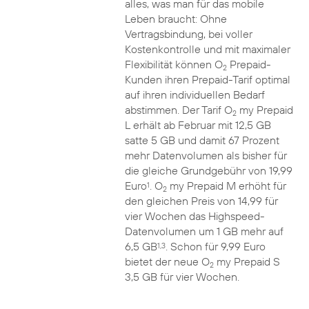
alles, was man für das mobile
Leben braucht: Ohne
Vertragsbindung, bei voller
Kostenkontrolle und mit maximaler
Flexibilität können O
Prepaid-
2
Kunden ihren Prepaid-Tarif optimal
auf ihren individuellen Bedarf
abstimmen. Der Tarif O
my Prepaid
2
L erhält ab Februar mit 12,5 GB
satte 5 GB und damit 67 Prozent
mehr Datenvolumen als bisher für
die gleiche Grundgebühr von 19,99
Euro
. O
my Prepaid M erhöht für
1
2
den gleichen Preis von 14,99 für
vier Wochen das Highspeed-
Datenvolumen um 1 GB mehr auf
6,5 GB
. Schon für 9,99 Euro
1,3
bietet der neue O
my Prepaid S
2
3,5 GB für vier Wochen.