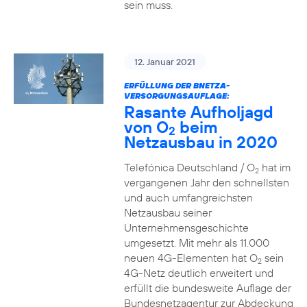
sein muss.
12. Januar 2021
ERFÜLLUNG DER BNETZA-
VERSORGUNGSAUFLAGE:
Rasante Aufholjagd
von O
beim
2
Netzausbau in 2020
Telefónica Deutschland / O
hat im
2
vergangenen Jahr den schnellsten
und auch umfangreichsten
Netzausbau seiner
Unternehmensgeschichte
umgesetzt. Mit mehr als 11.000
neuen 4G-Elementen hat O
sein
2
4G-Netz deutlich erweitert und
erfüllt die bundesweite Auflage der
Bundesnetzagentur zur Abdeckung