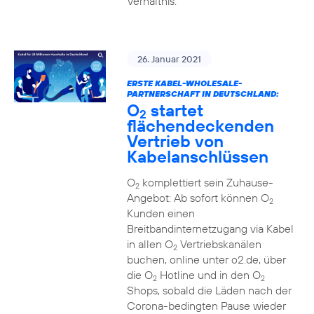
Verhältnis.
26. Januar 2021
ERSTE KABEL-WHOLESALE-
PARTNERSCHAFT IN DEUTSCHLAND:
O
startet
2
flächendeckenden
Vertrieb von
Kabelanschlüssen
O
komplettiert sein Zuhause-
2
Angebot: Ab sofort können O
2
Kunden einen
Breitbandinternetzugang via Kabel
in allen O
Vertriebskanälen
2
buchen, online unter o2.de, über
die O
Hotline und in den O
2
2
Shops, sobald die Läden nach der
Corona-bedingten Pause wieder