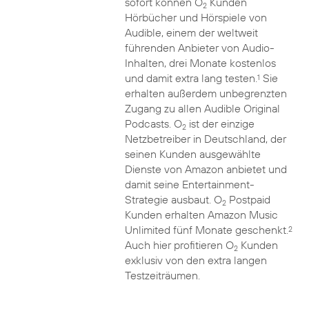
sofort können O
Kunden
2
Hörbücher und Hörspiele von
Audible, einem der weltweit
führenden Anbieter von Audio-
Inhalten, drei Monate kostenlos
und damit extra lang testen.
Sie
1
erhalten außerdem unbegrenzten
Zugang zu allen Audible Original
Podcasts. O
ist der einzige
2
Netzbetreiber in Deutschland, der
seinen Kunden ausgewählte
Dienste von Amazon anbietet und
damit seine Entertainment-
Strategie ausbaut. O
Postpaid
2
Kunden erhalten Amazon Music
Unlimited fünf Monate geschenkt.
2
Auch hier profitieren O
Kunden
2
exklusiv von den extra langen
Testzeiträumen.