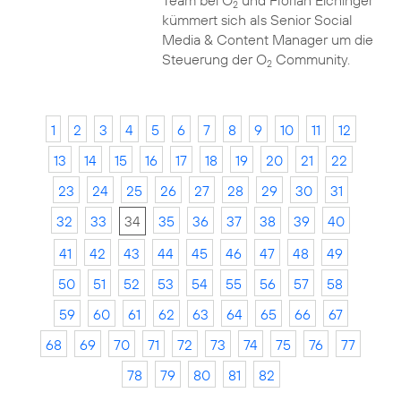
Team bei O
und Florian Eichinger
2
kümmert sich als Senior Social
Media & Content Manager um die
Steuerung der O
Community.
2
1
2
3
4
5
6
7
8
9
10
11
12
13
14
15
16
17
18
19
20
21
22
23
24
25
26
27
28
29
30
31
32
33
34
35
36
37
38
39
40
41
42
43
44
45
46
47
48
49
50
51
52
53
54
55
56
57
58
59
60
61
62
63
64
65
66
67
68
69
70
71
72
73
74
75
76
77
78
79
80
81
82