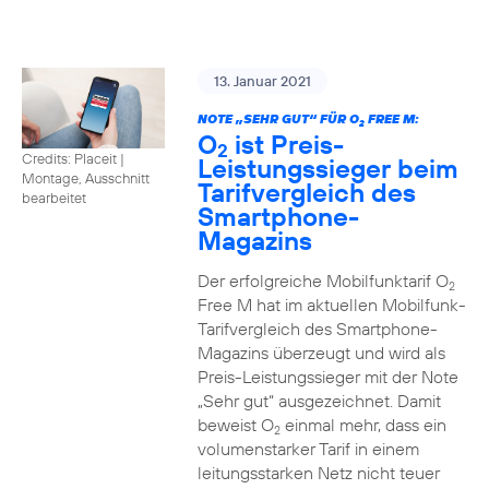
13. Januar 2021
NOTE „SEHR GUT“ FÜR O
FREE M:
2
O
ist Preis-
2
Credits: Placeit
|
Leistungssieger beim
Montage, Ausschnitt
Tarifvergleich des
bearbeitet
Smartphone-
Magazins
Der erfolgreiche Mobilfunktarif O
2
Free M hat im aktuellen Mobilfunk-
Tarifvergleich des Smartphone-
Magazins überzeugt und wird als
Preis-Leistungssieger mit der Note
„Sehr gut“ ausgezeichnet. Damit
beweist O
einmal mehr, dass ein
2
volumenstarker Tarif in einem
leitungsstarken Netz nicht teuer