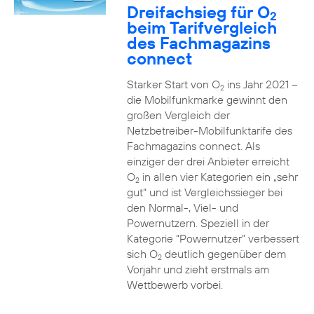
Dreifachsieg für O
2
beim Tarifvergleich
des Fachmagazins
connect
Starker Start von O
ins Jahr 2021 –
2
die Mobilfunkmarke gewinnt den
großen Vergleich der
Netzbetreiber-Mobilfunktarife des
Fachmagazins connect. Als
einziger der drei Anbieter erreicht
O
in allen vier Kategorien ein „sehr
2
gut“ und ist Vergleichssieger bei
den Normal-, Viel- und
Powernutzern. Speziell in der
Kategorie “Powernutzer” verbessert
sich O
deutlich gegenüber dem
2
Vorjahr und zieht erstmals am
Wettbewerb vorbei.