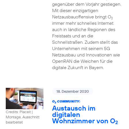
gegenüber dem Vorjahr gestiegen.
Mit dieser einzigartigen
Netzausbauoffensive bringt O
2
immer mehr schnelles Internet
auch in ländliche Regionen des
Freistaats und an die
Schnellstraßen. Zudem stellt das
Unternehmen mit seinem 5G
Netzausbau und Innovationen wie
OpenRAN die Weichen für die
digitale Zukunft in Bayern.
18. Dezember 2020
O
COMMUNITY:
2
Austausch im
Credits: Placeit
|
digitalen
Montage, Ausschnitt
Wohnzimmer von O
2
bearbeitet