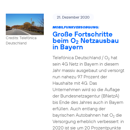
21. Dezember 2020
MOBILFUNKVERSORGUNG:
Große Fortschritte
Credits: Telefónica
beim O
Netzausbau
2
Deutschland
in Bayern
Telefónica Deutschland / O
hat
2
sein 4G Netz in Bayern in diesem
Jahr massiv ausgebaut und versorgt
nun nahezu 97 Prozent der
Haushalte mit 4G. Das
Unternehmen wird so die Auflage
der Bundesnetzagentur (BNetzA)
bis Ende des Jahres auch in Bayern
erfüllen. Auch entlang der
bayrischen Autobahnen hat O
die
2
Versorgung erheblich verbessert: in
2020 ist sie um 20 Prozentpunkte