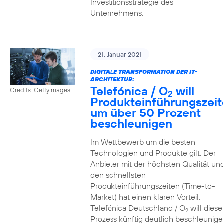
Investitionsstrategie des
Unternehmens.
21. Januar 2021
DIGITALE TRANSFORMATION DER IT-
ARCHITEKTUR:
Telefónica / O
will
Credits: Gettyimages
2
Produkteinführungszei
um über 50 Prozent
beschleunigen
Im Wettbewerb um die besten
Technologien und Produkte gilt: Der
Anbieter mit der höchsten Qualität un
den schnellsten
Produkteinführungszeiten (Time-to-
Market) hat einen klaren Vorteil.
Telefónica Deutschland / O
will diese
2
Prozess künftig deutlich beschleunig