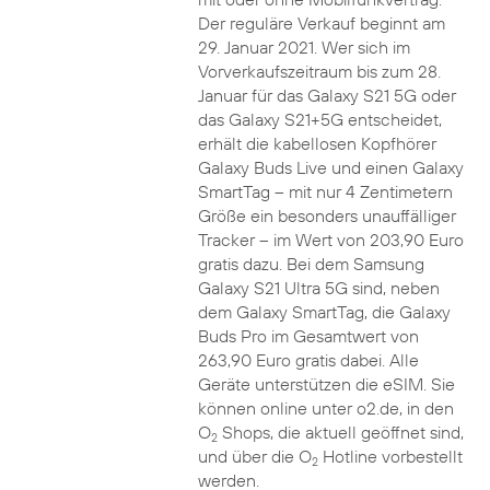
Der reguläre Verkauf beginnt am
29. Januar 2021. Wer sich im
Vorverkaufszeitraum bis zum 28.
Januar für das Galaxy S21 5G oder
das Galaxy S21+5G entscheidet,
erhält die kabellosen Kopfhörer
Galaxy Buds Live und einen Galaxy
SmartTag – mit nur 4 Zentimetern
Größe ein besonders unauffälliger
Tracker – im Wert von 203,90 Euro
gratis dazu. Bei dem Samsung
Galaxy S21 Ultra 5G sind, neben
dem Galaxy SmartTag, die Galaxy
Buds Pro im Gesamtwert von
263,90 Euro gratis dabei. Alle
Geräte unterstützen die eSIM. Sie
können online unter o2.de, in den
O
Shops, die aktuell geöffnet sind,
2
und über die O
Hotline vorbestellt
2
werden.