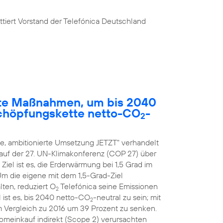
tiert Vorstand der Telefónica Deutschland
rete Maßnahmen, um bis 2040
chöpfungskette netto-CO
-
2
, ambitionierte Umsetzung JETZT" verhandelt
 auf der 27. UN-Klimakonferenz (COP 27) über
el ist es, die Erderwärmung bei 1,5 Grad im
 Um die eigene mit dem 1,5-Grad-Ziel
ten, reduziert O
Telefónica seine Emissionen
2
 ist es, bis 2040 netto-CO
-neutral zu sein; mit
2
m Vergleich zu 2016 um 39 Prozent zu senken.
romeinkauf indirekt (Scope 2) verursachten