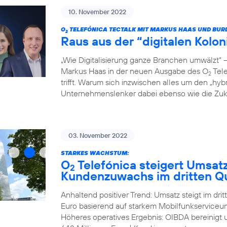
10. November 2022
O
TELEFÓNICA TECTALK MIT MARKUS HAAS UND BUR
2
Raus aus der “digitalen Kolo
„Wie Digitalisierung ganze Branchen umwälzt“
Markus Haas in der neuen Ausgabe des O
Tele
2
trifft. Warum sich inzwischen alles um den „hyb
Unternehmenslenker dabei ebenso wie die Zukun
03. November 2022
STARKES WACHSTUM:
O
Telefónica steigert Umsat
2
Kundenzuwachs im dritten Qu
Anhaltend positiver Trend: Umsatz steigt im dri
Euro basierend auf starkem Mobilfunkserviceum
Höheres operatives Ergebnis: OIBDA bereinigt