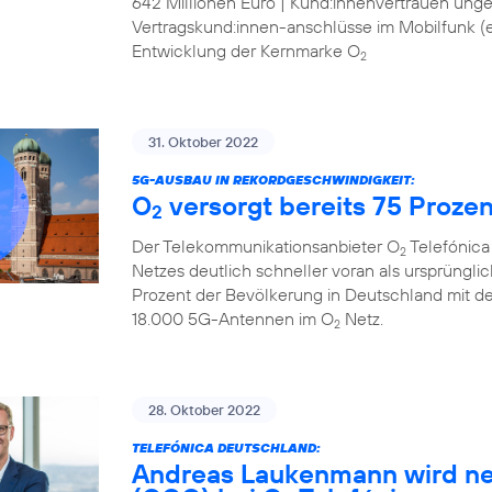
642 Millionen Euro | Kund:innenvertrauen ung
Vertragskund:innen-anschlüsse im Mobilfunk (ex
Entwicklung der Kernmarke O
2
31. Oktober 2022
5G-AUSBAU IN REKORDGESCHWINDIGKEIT:
O
versorgt bereits 75 Proze
2
Der Telekommunikationsanbieter O
Telefónica
2
Netzes deutlich schneller voran als ursprüngli
Prozent der Bevölkerung in Deutschland mit d
18.000 5G-Antennen im O
Netz.
2
28. Oktober 2022
TELEFÓNICA DEUTSCHLAND:
Andreas Laukenmann wird ne