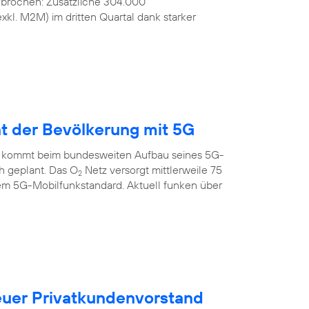
ebrochen: Zusätzliche 304.000
kl. M2M) im dritten Quartal dank starker
nt der Bevölkerung mit 5G
 kommt beim bundesweiten Aufbau seines 5G-
ch geplant. Das O
Netz versorgt mittlerweile 75
2
em 5G-Mobilfunkstandard. Aktuell funken über
uer Privatkundenvorstand