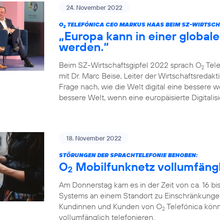
24. November 2022
O
TELEFÓNICA CEO MARKUS HAAS BEIM SZ-WIRTSCH
2
„Europa kann in einer globale
werden.“
Beim SZ-Wirtschaftsgipfel 2022 sprach O
Tele
2
mit Dr. Marc Beise, Leiter der Wirtschaftsredak
Frage nach, wie die Welt digital eine bessere 
bessere Welt, wenn eine europäisierte Digitalisi
18. November 2022
STÖRUNGEN DER SPRACHTELEFONIE BEHOBEN:
O
Mobilfunknetz vollumfängl
2
Am Donnerstag kam es in der Zeit von ca. 16 bi
Systems an einem Standort zu Einschränkungen
Kundinnen und Kunden von O
Telefónica könn
2
vollumfänglich telefonieren.