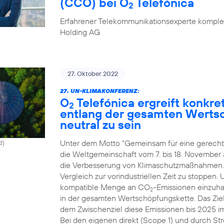
(CCO) bei O
Telefónica
2
Erfahrener Telekommunikationsexperte komplet
Holding AG
27. Oktober 2022
27. UN-KLIMAKONFERENZ:
O
Telefónica ergreift konk
2
entlang der gesamten Werts
neutral zu sein
Unter dem Motto "Gemeinsam für eine gerechte
d)
die Weltgemeinschaft vom 7. bis 18. November
die Verbesserung von Klimaschutzmaßnahmen. Zi
Vergleich zur vorindustriellen Zeit zu stoppen.
kompatible Menge an CO
-Emissionen einzuhal
2
in der gesamten Wertschöpfungskette. Das Ziel
dem Zwischenziel diese Emissionen bis 2025 i
Bei den eigenen direkt (Scope 1) und durch St