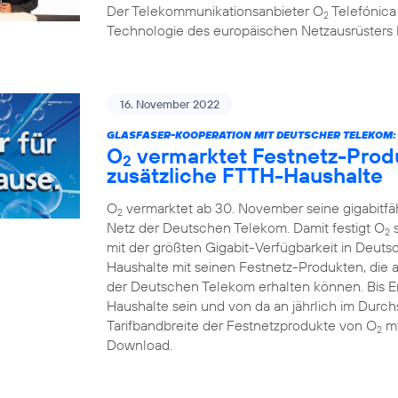
Der Telekommunikationsanbieter O
Telefónica
2
Technologie des europäischen Netzausrüsters 
16. November 2022
GLASFASER-KOOPERATION MIT DEUTSCHER TELEKOM:
O
vermarktet Festnetz-Produ
2
zusätzliche FTTH-Haushalte
O
vermarktet ab 30. November seine gigabitf
2
Netz der Deutschen Telekom. Damit festigt O
s
2
mit der größten Gigabit-Verfügbarkeit in Deuts
Haushalte mit seinen Festnetz-Produkten, die 
der Deutschen Telekom erhalten können. Bis En
Haushalte sein und von da an jährlich im Durchs
Tarifbandbreite der Festnetzprodukte von O
my
2
Download.