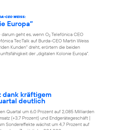
DA-CEO WEISS:
nie Europa”
 – darum geht es, wenn O
Telefónica CEO
2
fónica TecTalk auf Burda-CEO Martin Weiss
riden Kunden“ dreht, erörtern die beiden
ftsfähigkeit der „digitalen Kolonie Europa“.
z dank kräftigem
artal deutlich
tten Quartal um 6,0 Prozent auf 2,085 Milliarden
satz (+3,7 Prozent) und Endgerätegeschäft |
 um Sondereffekte wächst um 4,7 Prozent auf