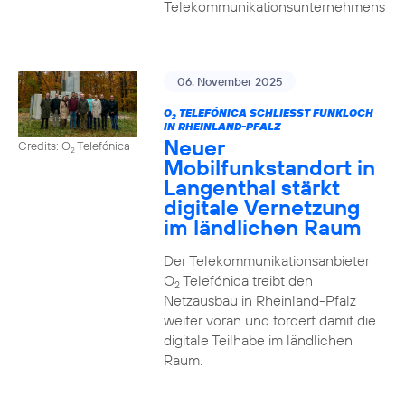
Telekommunikationsunternehmens
06. November 2025
O
TELEFÓNICA SCHLIESST FUNKLOCH I
2
N RHEINLAND-PFALZ
Neuer
Credits: O
Telefónica
2
Mobilfunkstandort in
Langenthal stärkt
digitale Vernetzung
im ländlichen Raum
Der Telekommunikationsanbieter
O
Telefónica treibt den
2
Netzausbau in Rheinland-Pfalz
weiter voran und fördert damit die
digitale Teilhabe im ländlichen
Raum.