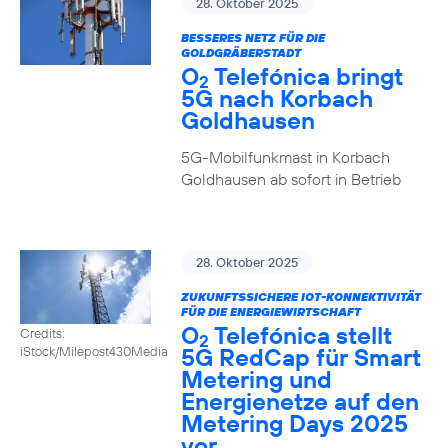
28. Oktober 2025
BESSERES NETZ FÜR DIE
GOLDGRÄBERSTADT
O
Telefónica bringt
2
5G nach Korbach
Goldhausen
5G-Mobilfunkmast in Korbach
Goldhausen ab sofort in Betrieb
28. Oktober 2025
ZUKUNFTSSICHERE IOT-KONNEKTIVITÄT
FÜR DIE ENERGIEWIRTSCHAFT
O
Telefónica stellt
Credits:
2
5G RedCap für Smart
iStock/Milepost430Media
Metering und
Energienetze auf den
Metering Days 2025
vor