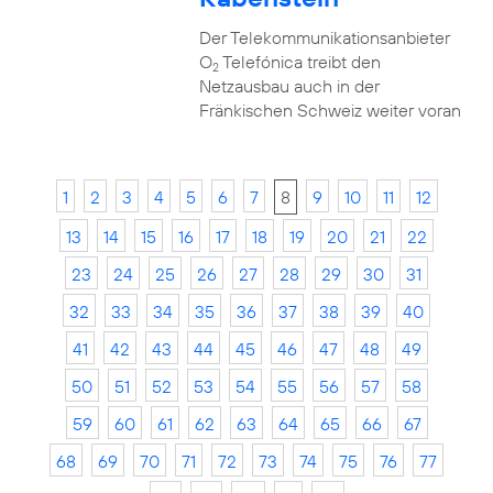
Der Telekommunikationsanbieter
O
Telefónica treibt den
2
Netzausbau auch in der
Fränkischen Schweiz weiter voran
1
2
3
4
5
6
7
8
9
10
11
12
13
14
15
16
17
18
19
20
21
22
23
24
25
26
27
28
29
30
31
32
33
34
35
36
37
38
39
40
41
42
43
44
45
46
47
48
49
50
51
52
53
54
55
56
57
58
59
60
61
62
63
64
65
66
67
68
69
70
71
72
73
74
75
76
77