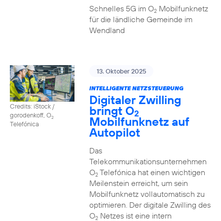
Schnelles 5G im O
Mobilfunknetz
2
für die ländliche Gemeinde im
Wendland
13. Oktober 2025
INTELLIGENTE NETZSTEUERUNG
Digitaler Zwilling
Credits: iStock /
bringt O
2
gorodenkoff, O
Mobilfunknetz auf
2
Telefónica
Autopilot
Das
Telekommunikationsunternehmen
O
Telefónica hat einen wichtigen
2
Meilenstein erreicht, um sein
Mobilfunknetz vollautomatisch zu
optimieren. Der digitale Zwilling des
O
Netzes ist eine intern
2