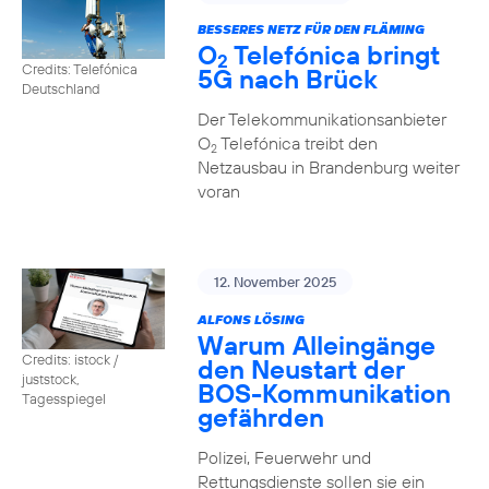
BESSERES NETZ FÜR DEN FLÄMING
O
Telefónica bringt
2
Credits: Telefónica
5G nach Brück
Deutschland
Der Telekommunikationsanbieter
O
Telefónica treibt den
2
Netzausbau in Brandenburg weiter
voran
12. November 2025
ALFONS LÖSING
Warum Alleingänge
Credits: istock /
den Neustart der
juststock,
BOS-Kommunikation
Tagesspiegel
gefährden
Polizei, Feuerwehr und
Rettungsdienste sollen sie ein