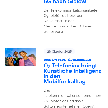
5G nach Gielow
Der Telekommunikationsanbieter
O
Telefónica treibt den
2
Netzausbau in der
Mecklenburgischen Schweiz
weiter voran
29. Oktober 2025
CHATGPT PLUS FÜR NEUKUNDEN
O
Telefónica bringt
2
Künstliche Intelligenz
in den
Mobilfunkalltag
Das
Telekommunikationsunternehmen
O
Telefónica und das KI-
2
Softwareunternehmen OpenAI