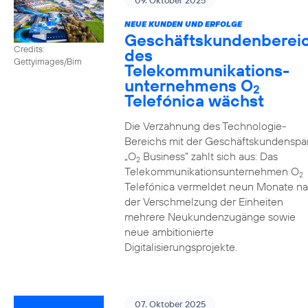
09. Oktober 2025
NEUE KUNDEN UND ERFOLGE
Geschäftskundenberei
Credits:
des
Gettyimages/Bim
Telekommunikations­
unternehmens O
2
Telefónica wächst
Die Verzahnung des Technologie-
Bereichs mit der Geschäftskundenspa
„O
Business” zahlt sich aus: Das
2
Telekommunikationsunternehmen O
2
Telefónica vermeldet neun Monate n
der Verschmelzung der Einheiten
mehrere Neukundenzugänge sowie
neue ambitionierte
Digitalisierungsprojekte.
07. Oktober 2025