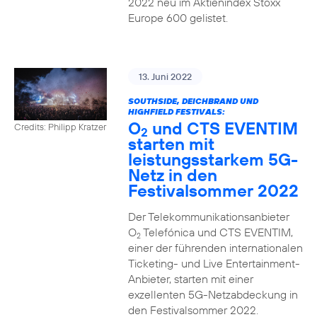
2022 neu im Aktienindex Stoxx
Europe 600 gelistet.
13. Juni 2022
SOUTHSIDE, DEICHBRAND UND
HIGHFIELD FESTIVALS:
O
und CTS EVENTIM
Credits: Philipp Kratzer
2
starten mit
leistungsstarkem 5G-
Netz in den
Festivalsommer 2022
Der Telekommunikationsanbieter
O
Telefónica und CTS EVENTIM,
2
einer der führenden internationalen
Ticketing- und Live Entertainment-
Anbieter, starten mit einer
exzellenten 5G-Netzabdeckung in
den Festivalsommer 2022.