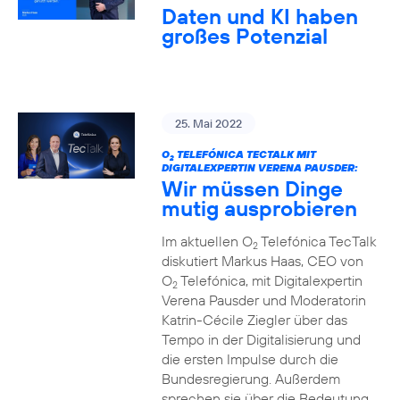
Daten und KI haben
großes Potenzial
25. Mai 2022
O
TELEFÓNICA TECTALK MIT
2
DIGITALEXPERTIN VERENA PAUSDER:
Wir müssen Dinge
mutig ausprobieren
Im aktuellen O
Telefónica TecTalk
2
diskutiert Markus Haas, CEO von
O
Telefónica, mit Digitalexpertin
2
Verena Pausder und Moderatorin
Katrin-Cécile Ziegler über das
Tempo in der Digitalisierung und
die ersten Impulse durch die
Bundesregierung. Außerdem
sprechen sie über die Bedeutung