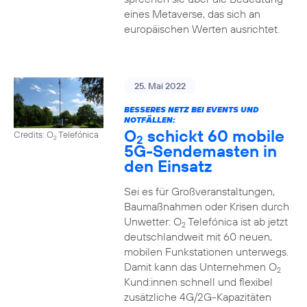
eines Metaverse, das sich an
europäischen Werten ausrichtet.
25. Mai 2022
BESSERES NETZ BEI EVENTS UND
NOTFÄLLEN:
O
schickt 60 mobile
Credits: O
Telefónica
2
2
5G-Sendemasten in
den Einsatz
Sei es für Großveranstaltungen,
Baumaßnahmen oder Krisen durch
Unwetter: O
Telefónica ist ab jetzt
2
deutschlandweit mit 60 neuen,
mobilen Funkstationen unterwegs.
Damit kann das Unternehmen O
2
Kund:innen schnell und flexibel
zusätzliche 4G/2G-Kapazitäten