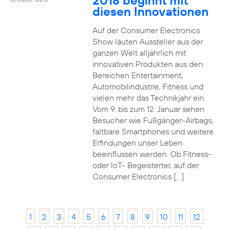
2018 beginnt mit
diesen Innovationen
Auf der Consumer Electronics
Show läuten Aussteller aus der
ganzen Welt alljährlich mit
innovativen Produkten aus den
Bereichen Entertainment,
Automobilindustrie, Fitness und
vielen mehr das Technikjahr ein.
Vom 9. bis zum 12. Januar sehen
Besucher wie Fußgänger-Airbags,
faltbare Smartphones und weitere
Erfindungen unser Leben
beeinflussen werden. Ob Fitness-
oder IoT- Begeisterter, auf der
Consumer Electronics […]
1
2
3
4
5
6
7
8
9
10
11
12