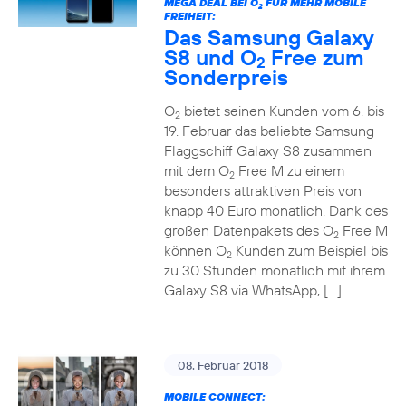
MEGA DEAL BEI O
FÜR MEHR MOBILE
2
FREIHEIT:
Das Samsung Galaxy
S8 und O
Free zum
2
Sonderpreis
O
bietet seinen Kunden vom 6. bis
2
19. Februar das beliebte Samsung
Flaggschiff Galaxy S8 zusammen
mit dem O
Free M zu einem
2
besonders attraktiven Preis von
knapp 40 Euro monatlich. Dank des
großen Datenpakets des O
Free M
2
können O
Kunden zum Beispiel bis
2
zu 30 Stunden monatlich mit ihrem
Galaxy S8 via WhatsApp, […]
08. Februar 2018
MOBILE CONNECT: