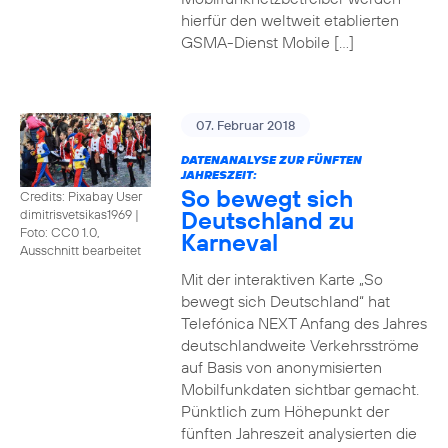
hierfür den weltweit etablierten
GSMA-Dienst Mobile […]
07. Februar 2018
DATENANALYSE ZUR FÜNFTEN
JAHRESZEIT:
So bewegt sich
Credits: Pixabay User
Deutschland zu
dimitrisvetsikas1969
|
Foto: CC0 1.0,
Karneval
Ausschnitt bearbeitet
Mit der interaktiven Karte „So
bewegt sich Deutschland“ hat
Telefónica NEXT Anfang des Jahres
deutschlandweite Verkehrsströme
auf Basis von anonymisierten
Mobilfunkdaten sichtbar gemacht.
Pünktlich zum Höhepunkt der
fünften Jahreszeit analysierten die