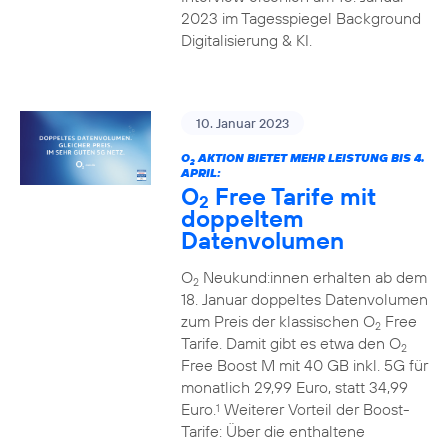
2023 im Tagesspiegel Background
Digitalisierung & KI.
10. Januar 2023
O
AKTION BIETET MEHR LEISTUNG BIS 4.
2
APRIL:
O
Free Tarife mit
2
doppeltem
Datenvolumen
O
Neukund:innen erhalten ab dem
2
18. Januar doppeltes Datenvolumen
zum Preis der klassischen O
Free
2
Tarife. Damit gibt es etwa den O
2
Free Boost M mit 40 GB inkl. 5G für
monatlich 29,99 Euro, statt 34,99
Euro.
Weiterer Vorteil der Boost-
1
Tarife: Über die enthaltene