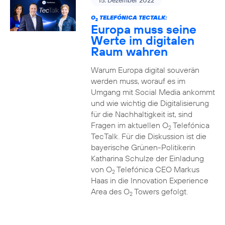
15. Dezember 2022
O
TELEFÓNICA TECTALK:
2
Europa muss seine
Werte im digitalen
Raum wahren
Warum Europa digital souverän
werden muss, worauf es im
Umgang mit Social Media ankommt
und wie wichtig die Digitalisierung
für die Nachhaltigkeit ist, sind
Fragen im aktuellen O
Telefónica
2
TecTalk. Für die Diskussion ist die
bayerische Grünen-Politikerin
Katharina Schulze der Einladung
von O
Telefónica CEO Markus
2
Haas in die Innovation Experience
Area des O
Towers gefolgt.
2