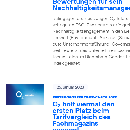
Bewertungen für sein
Nachhaltigkeitsmanag
Ratingagenturen bestätigen O
Telefón
2
sehr guten ESG-Rankings ein erfolgre
Nachhaltigkeitsengagement in den Be
Umwelt (Environment), Soziales (Socia
gute Unternehmensführung (Governa
Seit heute ist das Unternehmen das vi
Jahr in Folge im Bloomberg Gender-Eq
Index gelistet.
26. Januar 2023
ERSTER GROSSER TARIF-CHECK 2023:
O
holt viermal den
2
ersten Platz beim
Tarifvergleich des
Fachmagazins
connect