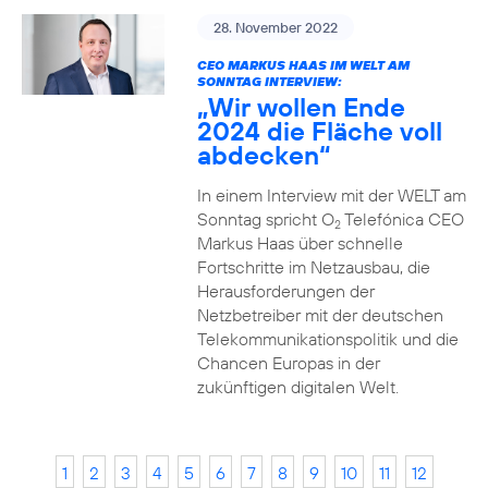
28. November 2022
CEO MARKUS HAAS IM WELT AM
SONNTAG INTERVIEW:
„Wir wollen Ende
2024 die Fläche voll
abdecken“
In einem Interview mit der WELT am
Sonntag spricht O
Telefónica CEO
2
Markus Haas über schnelle
Fortschritte im Netzausbau, die
Herausforderungen der
Netzbetreiber mit der deutschen
Telekommunikationspolitik und die
Chancen Europas in der
zukünftigen digitalen Welt.
1
2
3
4
5
6
7
8
9
10
11
12