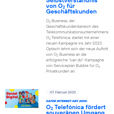
Selbstverständnis
von O
für
2
Geschäftskunden
O
Business, der
2
Geschäftskundenbereich des
Telekommunikationsunternehmens
O
Telefónica, startet mit einer
2
neuen Kampagne ins Jahr 2023.
Optisch lehnt sich der neue Auftritt
von O
Business an die
2
erfolgreiche "can do"-Kampagne
von Serviceplan Bubble für O
2
Privatkunden an.
07. Februar 2023
SAFER INTERNET DAY 2023:
O
Telefónica fördert
2
souveränen Umgang