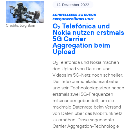
12. Dezember 2022
SCHNELLERES 5G DURCH
FREQUENZBÜNDELUNG:
O
Telefónica und
Credits: Jörg Borm
2
Nokia nutzen erstmals
5G Carrier
Aggregation beim
Upload
O
Telefónica und Nokia machen
2
den Upload von Dateien und
Videos im 5G-Netz noch schneller.
Der Telekommunikationsanbieter
und sein Technologiepartner haben
erstmals zwei 5G-Frequenzen
miteinander gebündelt, um die
maximale Datenrate beim Versand
von Daten über das Mobilfunknetz
zu erhöhen. Diese sogenannte
Carrier Aggregation-Technologie