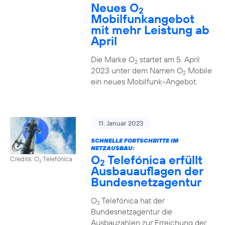
Neues O
2
Mobilfunkangebot
mit mehr Leistung ab
April
Die Marke O
startet am 5. April
2
2023 unter dem Namen O
Mobile
2
ein neues Mobilfunk-Angebot.
11. Januar 2023
SCHNELLE FORTSCHRITTE IM
NETZAUSBAU:
O
Telefónica erfüllt
Credits: O
Telefónica
2
2
Ausbauauflagen der
Bundesnetzagentur
O
Telefónica hat der
2
Bundesnetzagentur die
Ausbauzahlen zur Erreichung der