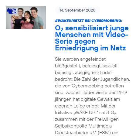
14. September 2020
#WAKEUPJETZT BEI CYBERMOBBING:
O
sensibilisiert junge
2
Menschen mit Video-
Serie gegen
Erniedrigung im Netz
Sie werden angefeindet,
bloßgestellt, beleidigt, sexuell
belästigt, ausgegrenzt oder
bedroht: Die Zahl der Jugendlichen,
die von Cybermobbing betroffen
sind, wächst: Jeder vierte der 14-19
jährigen hat digitale Gewalt am
eigenen Leibe erlebt. Mit der
Initiative „WAKE UP!“ setzt O
2
zusammen mit der Freiwilligen
Selbstkontrolle Multimedia-
Diensteanbieter e.V. (FSM) ein