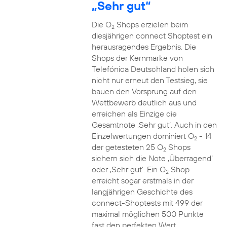
„Sehr gut“
Die O
Shops erzielen beim
2
diesjährigen connect Shoptest ein
herausragendes Ergebnis. Die
Shops der Kernmarke von
Telefónica Deutschland holen sich
nicht nur erneut den Testsieg, sie
bauen den Vorsprung auf den
Wettbewerb deutlich aus und
erreichen als Einzige die
Gesamtnote ‚Sehr gut‘. Auch in den
Einzelwertungen dominiert O
- 14
2
der getesteten 25 O
Shops
2
sichern sich die Note ‚Überragend‘
oder ‚Sehr gut‘. Ein O
Shop
2
erreicht sogar erstmals in der
langjährigen Geschichte des
connect-Shoptests mit 499 der
maximal möglichen 500 Punkte
fast den perfekten Wert.