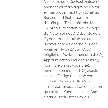
Netzbetreiber? Die Fachzeitschrift
connect prüft die digitalen Helfer
einmal pro Jahr auf Funktionalität,
Service und Sicherheit. Im
diesjährigen Test erhält die „Mein
O
“-App zum dritten Mal in Folge
2
die Note „sehr gut“. Dabei steigert
O
nochmals deutlich seine
2
überzeugende Leistung aus den
Vorjahren: Mit 927 von 1.000
möglichen Punkten holt sich die O
2
App zum ersten Mal den Testsieg
(punktgleich mit Vodafone).
connect kommentiert: O
„versteht
2
viel von Design und auch von
Technik“. Beides stelle O
bei
2
seiner „leistungsstarken und schön
gestalteten Kundenservice-App
eindrucksvoll unter Beweis“.