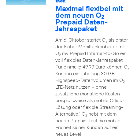
TAGE:
Maximal flexibel mit
dem neuen O
2
Prepaid Daten-
Jahrespaket
Am 6. Oktober startet O
als erster
2
deutscher Mobilfunkanbieter mit
O
my Prepaid Internet-to-Go ein
2
voll flexibles Daten-Jahrespaket.
Für einmalig 49,99 Euro können O
2
Kunden ein Jahr lang 30 GB
Highspeed-Datenvolumen im O
2
LTE-Netz nutzen – ohne
zusätzliche monatliche Kosten –
beispielsweise als mobile Office-
Lösung oder flexible Streaming-
Alternative.
O
hebt mit dem
1
2
neuen Prepaid-Tarif die mobile
Freiheit seiner Kunden auf ein
neues Level.