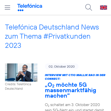
Telefónica Deutschland News
zum Thema #Privatkunden
2023
02. Oktober 2020
INTERVIEW MIT CTIO MALLIK RAO IN DER
CONNECT:
„O
möchte 5G
Credits: Telefónica
2
massenmarktfähig
Deutschland
machen“
O
schaltet am 3. Oktober 2020
2
sein 5G-Netz ein und startet damit