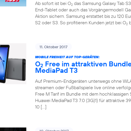
Ab sofort ist bei O
das Samsung Galaxy Tab S3 
2
End-Tablet oder auch das Vorgängermodell Ga
Aktion sichern. Samsung erstattet bis zu 120 E
S2 oder S3. So profitieren Kunden jetzt bei O
b
2
11. Oktober 2017
MOBILE FREIHEIT AUF TOP-GERÄTEN:
O
Free im attraktiven Bundl
2
MediaPad T3
Auf Premium-Endgeräten unterwegs ohne WLAN 
streamen oder Fußballspiele live online verfol
Free M Tarif im Bundle mit dem hochklassige
Huawei MediaPad T3 7.0 (3G)1) für attraktive 3
10 […]
10. Oktober 2017