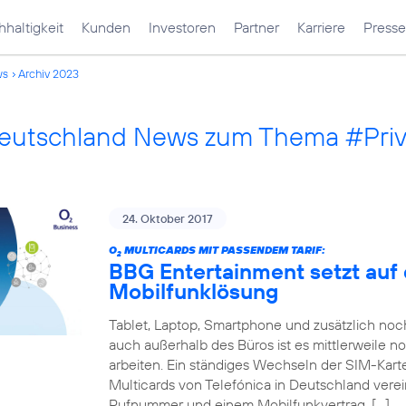
haltigkeit
Kunden
Investoren
Partner
Karriere
Presse
ws
Archiv 2023
Deutschland News zum Thema #Pri
24. Oktober 2017
O
MULTICARDS MIT PASSENDEM TARIF:
2
BBG Entertainment setzt auf 
Mobilfunklösung
Tablet, Laptop, Smartphone und zusätzlich no
auch außerhalb des Büros ist es mittlerweile n
arbeiten. Ein ständiges Wechseln der SIM-Karte
Multicards von Telefónica in Deutschland verei
Rufnummer und einem Mobilfunkvertrag. […]