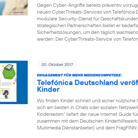
Gegen Cyber-Angriffe bereits präventiv vorzuge
neuen CyberThreats-Services von Telefónica D
modulare Security-Dienst für Geschäftskunden 
strategischen Partnerschaften bietet er bedarf
Sicherheitslösungen, um den täglich wachsend
werden. Der CyberThreats-Service von Telefón
20. Oktober 2017
ENGAGEMENT FÜR MEHR MEDIENKOMPETENZ:
Telefónica Deutschland veröff
Kinder
Wo finden Kinder schnell und sicher nützliche 
sich am besten in Chats oder sozialen Netzwe
Kinderseiten“ liefert der neue Internet Guide f
zusammen mit dem Deutschen Kinderhilfswerk, d
Multimedia Dienstanbieter) und dem FragFINN 