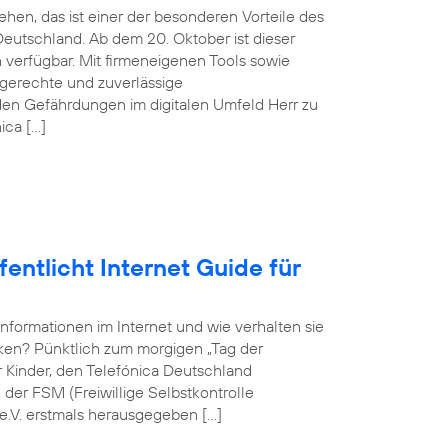
hen, das ist einer der besonderen Vorteile des
eutschland. Ab dem 20. Oktober ist dieser
verfügbar. Mit firmeneigenen Tools sowie
sgerechte und zuverlässige
en Gefährdungen im digitalen Umfeld Herr zu
ica […]
entlicht Internet Guide für
Informationen im Internet und wie verhalten sie
rken? Pünktlich zum morgigen „Tag der
ür Kinder, den Telefónica Deutschland
er FSM (Freiwillige Selbstkontrolle
e.V. erstmals herausgegeben […]