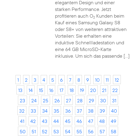
elegantem Design und einer
starken Performance. Jetzt
profitieren auch O
Kunden beim
2
Kauf eines Samsung Galaxy S8
oder S8+ von weiteren attraktiven
Vorteilen: Sie erhalten eine
induktive Schnellladestation und
eine 64 GB MicroSD-Karte
inklusive. Um sich das passende […]
1
2
3
4
5
6
7
8
9
10
11
12
13
14
15
16
17
18
19
20
21
22
23
24
25
26
27
28
29
30
31
32
33
34
35
36
37
38
39
40
41
42
43
44
45
46
47
48
49
50
51
52
53
54
55
56
57
58