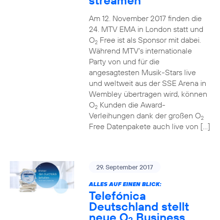
streamen
Am 12. November 2017 finden die
24. MTV EMA in London statt und
O
Free ist als Sponsor mit dabei.
2
Während MTV’s internationale
Party von und für die
angesagtesten Musik-Stars live
und weltweit aus der SSE Arena in
Wembley übertragen wird, können
O
Kunden die Award-
2
Verleihungen dank der großen O
2
Free Datenpakete auch live von […]
29. September 2017
ALLES AUF EINEN BLICK:
Telefónica
Deutschland stellt
neue O
Business
2