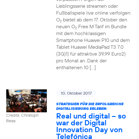
Lieblingsserie streamen oder
Fußballspiele live online verfolgen:
O
bietet ab dem 17. Oktober den
2
neuen O
Free M Tarif im Bundle
2
mit dem hochklassigen
Smartphone Huawei P10 und dem
Tablet Huawei MediaPad T3 7.0
(3G)1) für attraktive 39,99 Euro2)
pro Monat an. Dank der
enthaltenen 10 […]
10. Oktober 2017
STRATEGIEN FÜR DIE ERFOLGREICHE
DIGITALISIERUNG ERLEBEN:
Real und digital – so
Credits: Christoph
war der Digital
Reiss
Innovation Day von
Telefónica