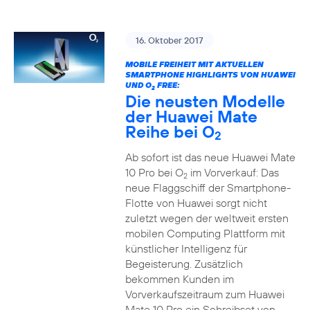
16. Oktober 2017
MOBILE FREIHEIT MIT AKTUELLEN
SMARTPHONE HIGHLIGHTS VON HUAWEI
UND O
FREE:
2
Die neusten Modelle
der Huawei Mate
Reihe bei O
2
Ab sofort ist das neue Huawei Mate
10 Pro bei O
im Vorverkauf: Das
2
neue Flaggschiff der Smartphone-
Flotte von Huawei sorgt nicht
zuletzt wegen der weltweit ersten
mobilen Computing Plattform mit
künstlicher Intelligenz für
Begeisterung. Zusätzlich
bekommen Kunden im
Vorverkaufszeitraum zum Huawei
Mate 10 Pro ein Schreibset von