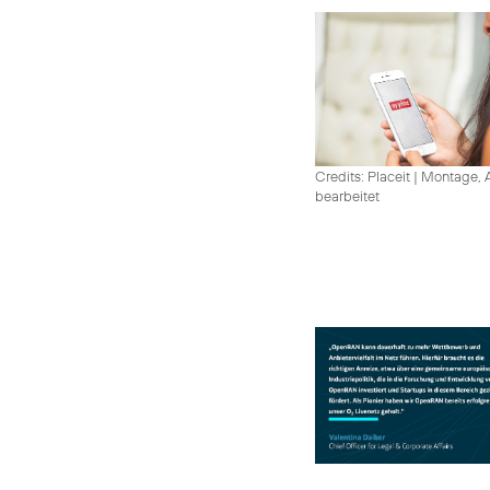
Credits: Placeit
|
Montage, A
bearbeitet