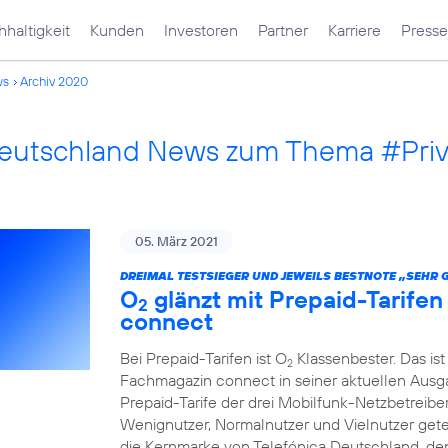
haltigkeit
Kunden
Investoren
Partner
Karriere
Presse
ws
Archiv 2020
Deutschland News zum Thema #Pri
05. März 2021
DREIMAL TESTSIEGER UND JEWEILS BESTNOTE „SEHR 
O
glänzt mit Prepaid-Tarife
2
connect
Bei Prepaid-Tarifen ist O
Klassenbester. Das ist
2
Fachmagazin connect in seiner aktuellen Ausgab
Prepaid-Tarife der drei Mobilfunk-Netzbetreibe
Wenignutzer, Normalnutzer und Vielnutzer getest
die Kernmarke von Telefónica Deutschland, den