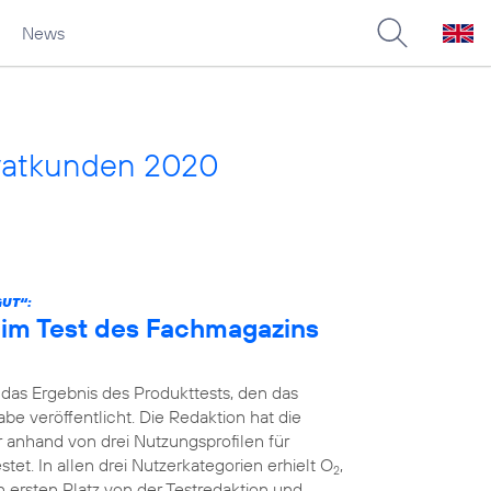
News
vatkunden 2020
GUT“:
n im Test des Fachmagazins
 das Ergebnis des Produkttests, den das
e veröffentlicht. Die Redaktion hat die
r anhand von drei Nutzungsprofilen für
et. In allen drei Nutzerkategorien erhielt O
,
2
 ersten Platz von der Testredaktion und