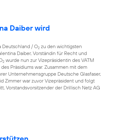
ina Daiber wird
a Deutschland / O
zu den wichtigsten
2
entina Daiber, Vorständin für Recht und
 O
wurde nun zur Vizepräsidentin des VATM
2
ed des Präsidiums war. Zusammen mit dem
hrer Unternehmensgruppe Deutsche Glasfaser,
id Zimmer war zuvor Vizepräsident und folgt
t, Vorstandsvorsitzender der Drillisch Netz AG
rstützen