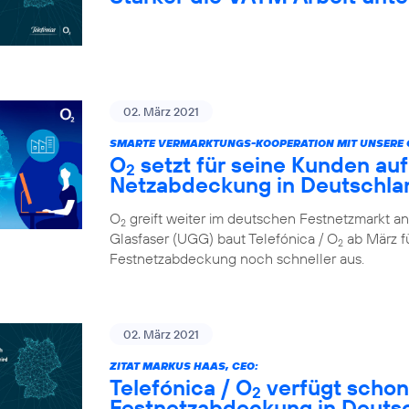
02. März 2021
SMARTE VERMARKTUNGS-KOOPERATION MIT UNSERE 
O
setzt für seine Kunden auf
2
Netzabdeckung in Deutschla
O
greift weiter im deutschen Festnetzmarkt an
2
Glasfaser (UGG) baut Telefónica / O
ab März fü
2
Festnetzabdeckung noch schneller aus.
02. März 2021
ZITAT MARKUS HAAS, CEO:
Telefónica / O
verfügt schon
2
Festnetzabdeckung in Deuts