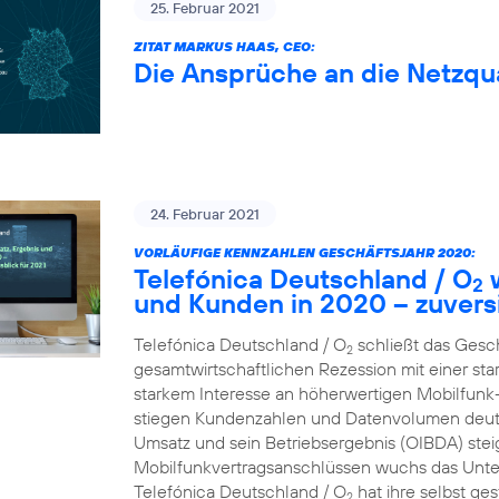
25. Februar 2021
ZITAT MARKUS HAAS, CEO:
Die Ansprüche an die Netzqua
24. Februar 2021
VORLÄUFIGE KENNZAHLEN GESCHÄFTSJAHR 2020:
Telefónica Deutschland / O
w
2
und Kunden in 2020 – zuversi
Telefónica Deutschland / O
schließt das Gesc
2
gesamtwirtschaftlichen Rezession mit einer st
starkem Interesse an höherwertigen Mobilfun
stiegen Kundenzahlen und Datenvolumen deutl
Umsatz und sein Betriebsergebnis (OIBDA) stei
Mobilfunkvertragsanschlüssen wuchs das Unte
Telefónica Deutschland / O
hat ihre selbst ge
2