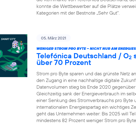
konnte die Wettbewerber auf die Plätze verw
Kategorien mit der Bestnote „Sehr Gut“.
05. März 2021
WENIGER STROM PRO BYTE – NICHT NUR AM ENERGIE
Telefónica Deutschland / O
s
2
über 70 Prozent
Strom pro Byte sparen und das grünste Netz an
den Zugang in eine nachhaltige digitale Zukunft
Datenvolumen stieg bis Ende 2020 gegenüber 
Gleichzeitig sank der Energieverbrauch im selb
einer Senkung des Stromverbrauchs pro Byte um 
internationalen Energiespartag ein wichtiges Z
geht das Unternehmen weiter: Bis 2025 will Te
mindestens 82 Prozent weniger Strom pro Byt