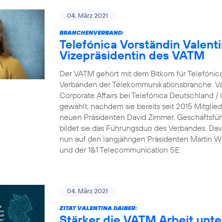
04. März 2021
BRANCHENVERBAND:
Telefónica Vorständin Valent
Vizepräsidentin des VATM
Der VATM gehört mit dem Bitkom für Telefónic
Verbänden der Telekommunikationsbranche. Val
Corporate Affairs bei Telefónica Deutschland /
gewählt, nachdem sie bereits seit 2015 Mitgli
neuen Präsidenten David Zimmer, Geschäftsfü
bildet sie das Führungsduo des Verbandes. Dav
nun auf den langjährigen Präsidenten Martin Wit
und der 1&1 Telecommunication SE.
04. März 2021
ZITAT VALENTINA DAIBER:
Stärker die VATM Arbeit unte