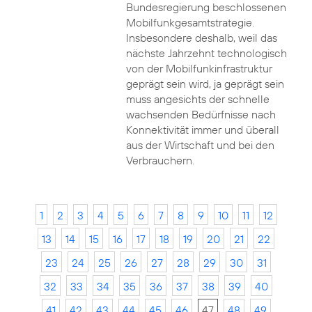
Bundesregierung beschlossenen
Mobilfunkgesamtstrategie.
Insbesondere deshalb, weil das
nächste Jahrzehnt technologisch
von der Mobilfunkinfrastruktur
geprägt sein wird, ja geprägt sein
muss angesichts der schnelle
wachsenden Bedürfnisse nach
Konnektivität immer und überall
aus der Wirtschaft und bei den
Verbrauchern.
1
2
3
4
5
6
7
8
9
10
11
12
13
14
15
16
17
18
19
20
21
22
23
24
25
26
27
28
29
30
31
32
33
34
35
36
37
38
39
40
41
42
43
44
45
46
47
48
49