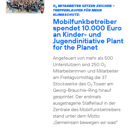
O
MITARBEITER SETZEN ZEICHEN –
2
TREPPENLAUFEN FÜR MEHR
KLIMASCHUTZ:
Mobilfunkbetreiber
spendet 10.000 Euro
an Kinder- und
Jugendinitiative Plant
for the Planet
Angefeuert von mehr als 500
Unterstützern sind 250 O
2
Mitarbeiterinnen und Mitarbeiter
am Freitagvormittag die 37
Stockwerke des O
Tower am
2
Georg-Brauchle-Ring hinauf
gesprintet. Der erstmals
ausgetragene Staffellauf in der
Zentrale des Mobilfunkbetreibers
stand unter dem Motto
„Gemeinsam bewegen wir was!“