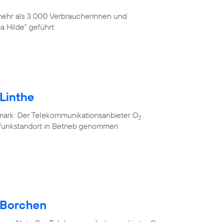
 mehr als 3.000 Verbraucherinnen und
 Hilde“ geführt
Linthe
mark: Der Telekommunikationsanbieter O
2
lfunkstandort in Betrieb genommen
 Borchen